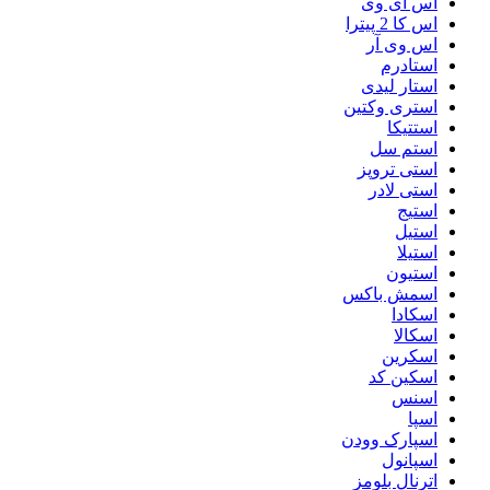
اس ای وی
اس کا 2 پیترا
اس وی آر
استادرم
استار لیدی
استری وکتین
استتیکا
استم سل
استی تروپز
استی لادر
استیج
استیل
استیلا
استیون
اسمش باکس
اسکادا
اسکالا
اسکرین
اسکین کد
اسنس
اسپا
اسپارک وودن
اسپانول
اترنال بلومز