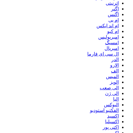
اترنیتی
اگنر
اگنس
ام بی
ام اند ایکس
ام کیو
امبریولیس
امسیگ
امپریال
ال سی ای فارما
الدر
الارو
الف
المیس
الویز
الی صعب
الی ژن
الیا
الیوکس
الفکتیو استودیو
اکسید
اکسیلیا
اکتی پور
اکو