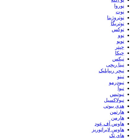
نوروا
نوت
نوتروژینا
نوتریگا
نوکس
نوو
نوپو
چپتر
چیکا
نیکس
نینا ریچی
نیچر ریپابلیک
نینو
نیودرمو
نیوآ
نیوتیس
نیولاکسیل
هدی بیوتی
هارتمن
هارمن
هاوس آف عود
هاوس لابراتوریز
های تک