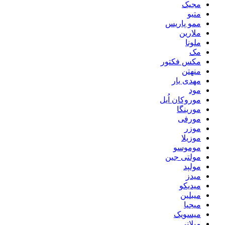
مجیک
متیو
ممو پاریس
ملارین
ملونا
مک
مکس فکتور
منهتن
مهدی یار
مود
موروکان اُیل
مورینگا
مورفی
موزر
موزیلا
موموسو
مولتی جین
مولپد
میدز
میدیکو
میبلین
میجیا
میسویک
میلانی