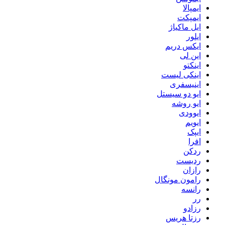
ایمپالا
ایمپکت
ایل ماکیاژ
ایلور
ایکس دریم
این لی
اینکتو
اینکی لیست
اینیسفری
ایو دو سیستل
ایو روشه
ایوودی
ایویم
ایپک
افرا
ردکن
ردیست
رازان
رامون مونگال
رانسه
رر
رزادو
رزتا هریس