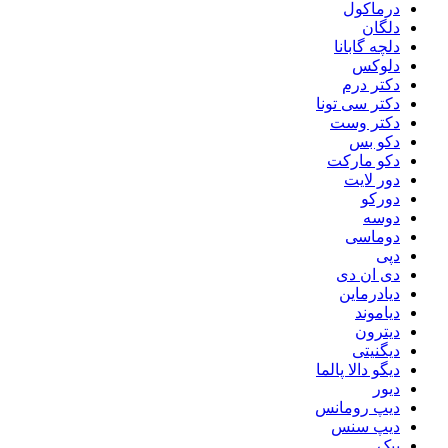
درماکول
دلگان
دلچه گابانا
دلوکس
دکتر درم
دکتر سی تونا
دکتر وست
دکو بس
دکو مارکت
دور لایت
دورکو
دوسه
دوماسی
دپی
دی ان دی
دیادرماین
دیاموند
دیترون
دیگنیتی
دیگو دالا پالما
دیور
دیپ رومانس
دیپ سنس
ببک