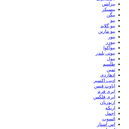
بیزانس
بیسیکر
بیگن
بیو
بیو گلاید
بیو مارین
بیور
بیورر
بیوآکوا
بیوتی بلندر
بیول
طلسم
ثمین
ادهاردی
ادیب اکسیر
اباوت فیس
ابری فرم
ابری فلکس
اربوریان
اریکه
اجمل
ائسوپ
اس استار