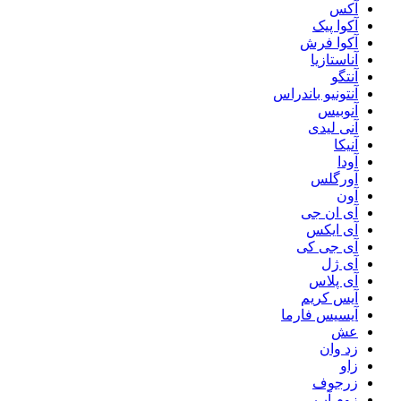
آکس
آکوا پیک
آکوا فرش
آناستازیا
آنتگو
آنتونیو باندراس
آنوبیس
آنی لیدی
آنیکا
آودا
آورگلس
آون
آی ان جی
آی ایکس
آی جی کی
آی ژل
آی پلاس
آیس کریم
آیسیس فارما
عش
زد وان
زاو
زرجوف
زوم آپ