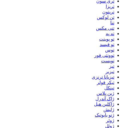
تری سون
تریزا
تریتون
تن لوکس
تنا
تنی مکس
ته په
تو پوینت
تو فیسد
توس
توونتی فور
تویست
تیز
تیزبر
تیزیانا ترنزی
تیکر فولر
تینکل
ژبن پلاس
ژاک آندرل
ژاکلین هیل
ژلیش
ژنو بایوتیک
ژوئر
ژوئل