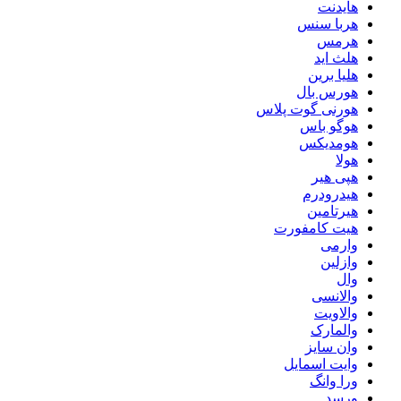
هایدنت
هربا سنس
هرمس
هلث اید
هلیا برین
هورس بال
هورنی گوت پلاس
هوگو باس
هومدیکس
هولا
هپی هیر
هیدرودرم
هیرتامین
هیت کامفورت
وارمی
وازلین
وال
والانسی
والاویت
والمارک
وان سایز
وایت اسمایل
ورا وانگ
ورسد