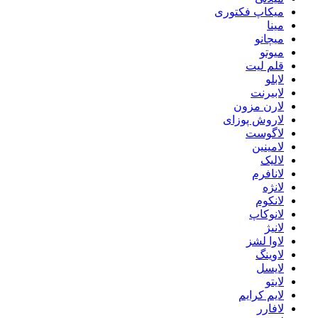
میکاپ فکتوری
مینا
میچانو
میوتو
قلم لیت
لابلو
لابیرنت
لارن مزون
لاروش پوزای
لاگوست
لامینین
لالیک
لانافرم
لانژه
لانکوم
لانوکاپ
لانیژ
لاوا لشز
لاوینگ
لایسل
لایتو
لایم کرایم
لافارر