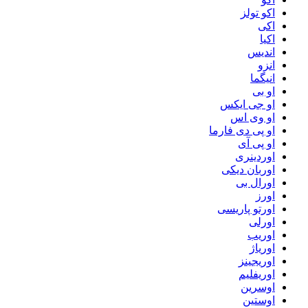
اکو تولز
اکی
اکیا
اندیس
انزو
انیگما
او بی
او جی ایکس
او وی اس
او پی دی فارما
او پی آی
اوردینری
اوربان دیکی
اورال بی
اورز
اورتو پاریسی
اورلی
اوریب
اوریاژ
اوریجینز
اوریفلیم
اوسرین
اوستین