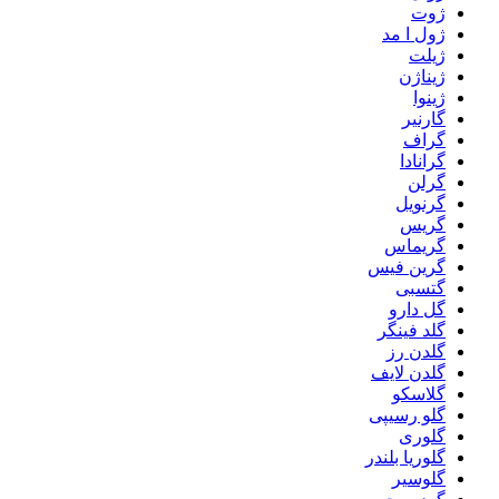
ژوت
ژول ا مد
ژیلت
ژیناژن
ژینوا
گارنیر
گراف
گرانادا
گرلن
گرنویل
گریس
گریماس
گرین فیس
گتسبی
گل دارو
گلد فینگر
گلدن رز
گلدن لایف
گلاسکو
گلو رسیپی
گلوری
گلوریا بلندر
گلوسیر