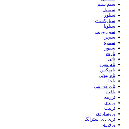
سیم سیم
سیمپل
سیلور
سیلوکسان
سیلویا
سین بیونیم
سیچر
سینره
سفورا
تارت
تاتی
تام فورد
تامپکس
تاچ بیوتی
تاچا
تای لای می
تافته
ترزمه
ترندی
ترنیت
تروساردی
تری دی استرانگ
تری ام