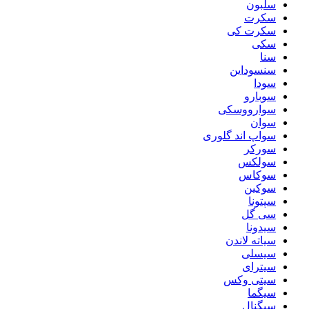
سلبون
سکرت
سکرت کی
سکی
سنا
سنسوداین
سودا
سوبارو
سوارووسکی
سوان
سواپ اند گلوری
سورکر
سولکس
سوکاس
سوکین
سپتونا
سی گل
سیدونا
سیاته لاندن
سیسلی
سیترای
سیتی وکس
سیگما
سیگنال