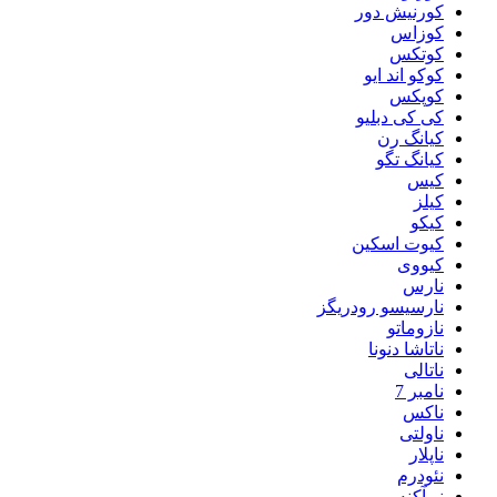
کورنیش دور
کوزاس
کوتکس
کوکو اند ایو
کوپکس
کی کی دبلیو
کیانگ رن
کیانگ تگو
کیس
کیلز
کیکو
کیوت اسکین
کیووی
نارس
نارسیسو رودریگز
نازوماتو
ناتاشا دنونا
ناتالی
نامبر 7
ناکس
ناولتی
ناپلار
نئودرم
نو آکنه