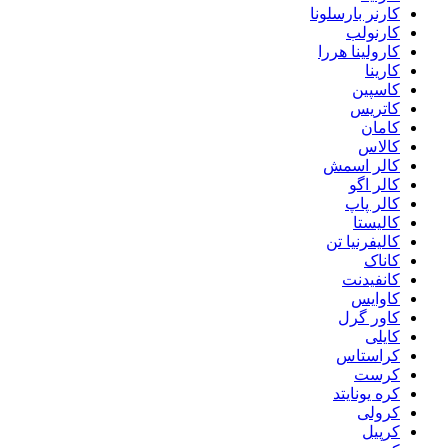
کارنر بارسلونا
کارنولب
کارولینا هررا
کارینا
کاسپین
کاتریس
کامان
کالاس
کالر اسمش
کالر اگو
کالر پاپ
کالیستا
کالیفرنیا تن
کاناک
کانفیدنت
کاوایس
کاور گرل
کایلی
کراستاس
کرست
کره یونایتد
کرولی
کرپیل