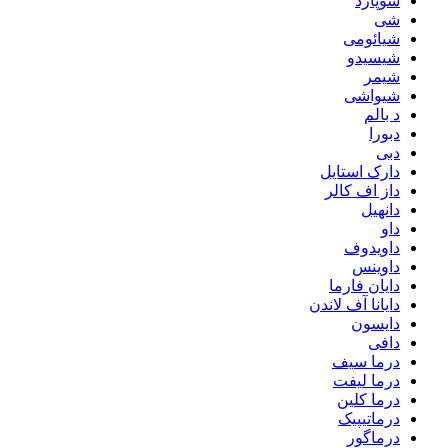
شوپارد
شی
شیائومی
شیسیدو
شیمر
شیواشی
د بالم
دبورا
دبی
دارک استایل
داز اف کالر
دانهیل
داو
داویدوف
داوینس
دایان فارما
دایانا آف لاندن
دایسون
دافی
درما سیف
درما لیفت
درما کلین
درماتیپیک
درماگور