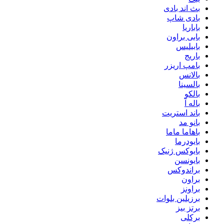
بث اند بادی
بادی شاپ
باباریا
بابی براون
بابیلیس
باریج
بامپ اریزر
بالانس
بالسینا
بالکو
باله آ
باند استریت
بانو مد
باهاما ماما
بایودرما
بایوکس ژنیک
بایونسن
براندوکس
براون
براونز
برزیلین بلوات
برتز بیز
برکلی