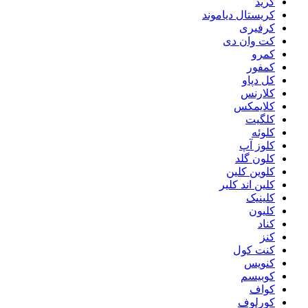
کرید
کریستال دیاموند
کرفیری
کت وان دی
کمرو
کمفور
کل دپاو
کلارنس
کلایمکس
کلگیت
کلوئه
کلوز آپ
کلون گلد
کلوین کلین
کلین اند کلیر
کلینیک
کلیون
کناد
کنز
کنت کول
کنویس
کوبیسم
کواف
کورلوف