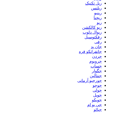
ریل تکنیک
ریلنس
رینبو
ریچنا
ریو
ریو کالکشن
ریوال دلوپ
رفکتوسیل
رفی
جان پد
جانفرانکو فره
جردن
جروبوم
جساپ
جگوار
جنتالین
جورجیو آرمانی
جوجو
جولی
جویل
جویکو
جی یو ام
جیائو