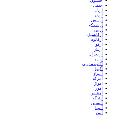
جیسون
جیمی
آردل
آردن
آرسس
آرت دکو
آرتین
آرکانسیل
آرکانوم
آرکو
آریش
آز نچرال
آزارو
آگاوه مائویی
آگیوا
آمبرلا
آمرکه
آمواژ
آمور
آمیتیس
آلترگو
آلپسین
آلپینا
آلین