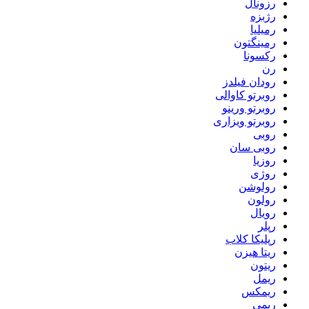
رزونال
رژبزه
رمیلیا
رمینگتون
رکسونا
رن
رودان فیلدز
روبرتو کاوالی
روبرتو ورینو
روبرتو ویزاری
روبی
روبی سان
روزیا
روژی
رولوشن
رولون
رویال
رپلر
رپلیکا کلاب
ریتا هیزن
ریتون
ریمل
ریمکس
ریمی