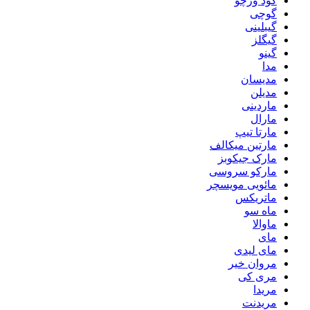
گود ورچو
گوچی
گیبلینی
گیگلز
گینو
مدا
مدیسان
مدیلن
ماردینی
مارال
مارتا تیپ
مارتین میکالف
مارک جیکوبز
مارکو سروسی
مائویی مویسچر
ماتریکس
ماه سو
ماوالا
مای
مای لیدی
مروان خیر
مری کی
مریدا
مریدنت