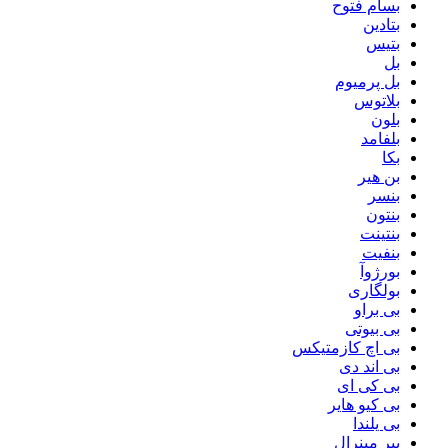
بسام فتوح
بتادین
بتیس
بل
بل پرمیوم
بلاتوس
بلون
بلفامد
بکا
بن هیر
بنسر
بنتون
بنتینت
بنفیت
بورژوآ
بولگاری
بی براو
بی بیوتی
بی اچ کازمتیکس
بی اند دی
بی کی ای
بی کیو هایر
بی یلندا
بیر مینرال