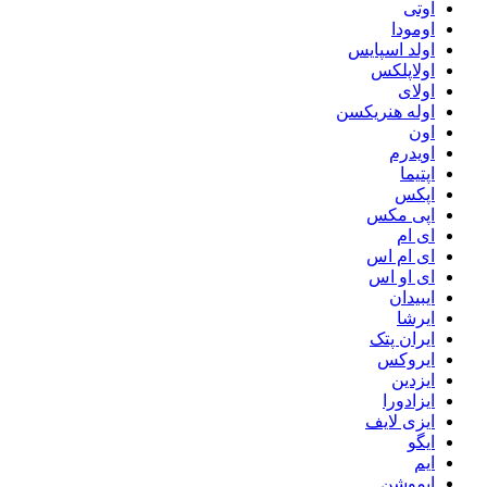
اوتی
اومودا
اولد اسپایس
اولاپلکس
اولای
اوله هنریکسن
اون
اویدرم
اپتیما
اپکس
اپی مکس
ای ام
ای ام اس
ای او اس
ایبیدان
ایرشا
ایران پتک
ایروکس
ایزدین
ایزادورا
ایزی لایف
ایگو
ایم
ایموشن