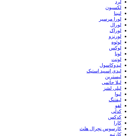
لرد
لکسیون
لنبنا
لورا مرسیر
لورال
لوراک
لورنزو
لوئوه
لوکس
لونا
لونت
لیدوکاسول
لیدی اسپید استیک
لیسترین
لیلا حاتمی
لیلی لشز
لیوا
لیفتنگ
لفو
کدلی
کدکس
کارا
کارسوس نچرال هلث
کارتیه