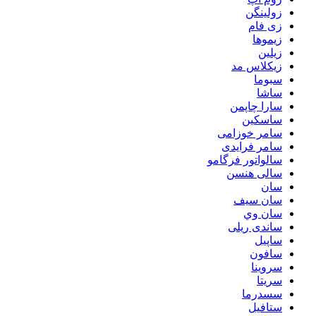
زولینگن
زی فام
زیموها
زیلین
زیکلاس مد
سبوما
ساشا
سارا چاپمن
ساسکین
سامر خوزامی
سامر فرایدی
سالواتور فرگامو
سالی هنسن
سان
سان سیف
سان وي
ساندی ریلی
ساپیل
سافون
سروینا
سریتا
سسدرما
ستافیل