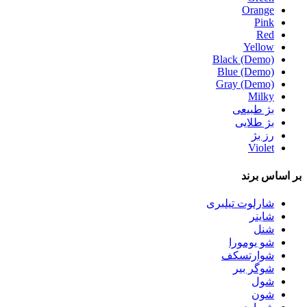
Orange
Pink
Red
Yellow
Black (Demo)
Blue (Demo)
Gray (Demo)
Milky
بژ طبیعی
بژ طلایی
رز بژ
Violet
بر اساس
برند
شارلوت تیلبری
شاینر
شنل
شو یومورا
شوارتسکف
شوگر بیر
شول
شون