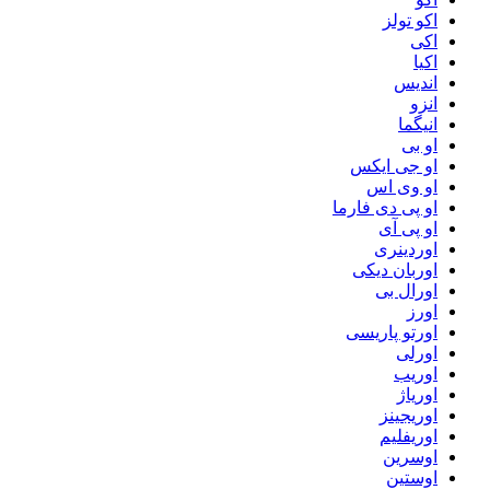
اکو تولز
اکی
اکیا
اندیس
انزو
انیگما
او بی
او جی ایکس
او وی اس
او پی دی فارما
او پی آی
اوردینری
اوربان دیکی
اورال بی
اورز
اورتو پاریسی
اورلی
اوریب
اوریاژ
اوریجینز
اوریفلیم
اوسرین
اوستین