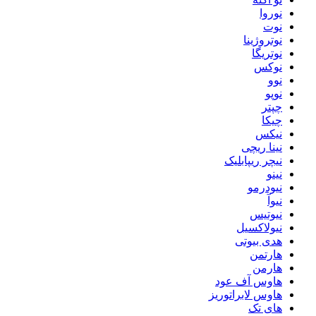
نوروا
نوت
نوتروژینا
نوتریگا
نوکس
نوو
نوپو
چپتر
چیکا
نیکس
نینا ریچی
نیچر ریپابلیک
نینو
نیودرمو
نیوآ
نیوتیس
نیولاکسیل
هدی بیوتی
هارتمن
هارمن
هاوس آف عود
هاوس لابراتوریز
های تک