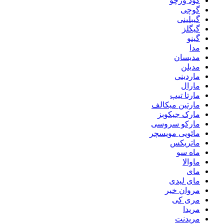
گود ورچو
گوچی
گیبلینی
گیگلز
گینو
مدا
مدیسان
مدیلن
ماردینی
مارال
مارتا تیپ
مارتین میکالف
مارک جیکوبز
مارکو سروسی
مائویی مویسچر
ماتریکس
ماه سو
ماوالا
مای
مای لیدی
مروان خیر
مری کی
مریدا
مریدنت