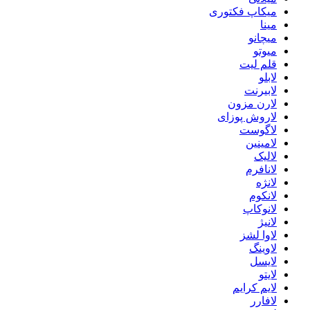
میکاپ فکتوری
مینا
میچانو
میوتو
قلم لیت
لابلو
لابیرنت
لارن مزون
لاروش پوزای
لاگوست
لامینین
لالیک
لانافرم
لانژه
لانکوم
لانوکاپ
لانیژ
لاوا لشز
لاوینگ
لایسل
لایتو
لایم کرایم
لافارر