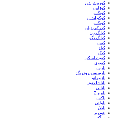
کورنیش دور
کوزاس
کوتکس
کوکو اند ایو
کوپکس
کی کی دبلیو
کیانگ رن
کیانگ تگو
کیس
کیلز
کیکو
کیوت اسکین
کیووی
نارس
نارسیسو رودریگز
نازوماتو
ناتاشا دنونا
ناتالی
نامبر 7
ناکس
ناولتی
ناپلار
نئودرم
نو آکنه