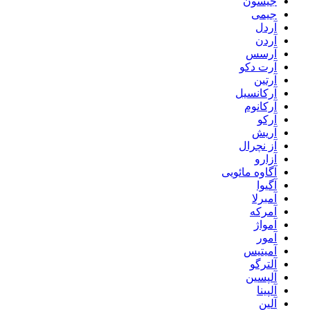
جیسون
جیمی
آردل
آردن
آرسس
آرت دکو
آرتین
آرکانسیل
آرکانوم
آرکو
آریش
آز نچرال
آزارو
آگاوه مائویی
آگیوا
آمبرلا
آمرکه
آمواژ
آمور
آمیتیس
آلترگو
آلپسین
آلپینا
آلین