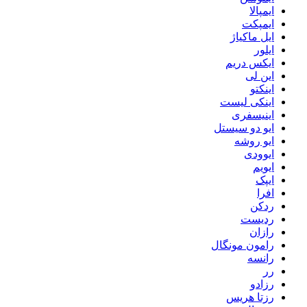
ایمپالا
ایمپکت
ایل ماکیاژ
ایلور
ایکس دریم
این لی
اینکتو
اینکی لیست
اینیسفری
ایو دو سیستل
ایو روشه
ایوودی
ایویم
ایپک
افرا
ردکن
ردیست
رازان
رامون مونگال
رانسه
رر
رزادو
رزتا هریس