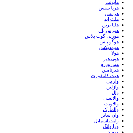
هایدنت
هربا سنس
هرمس
هلث اید
هلیا برین
هورس بال
هورنی گوت پلاس
هوگو باس
هومدیکس
هولا
هپی هیر
هیدرودرم
هیرتامین
هیت کامفورت
وارمی
وازلین
وال
والانسی
والاویت
والمارک
وان سایز
وایت اسمایل
ورا وانگ
ورسد