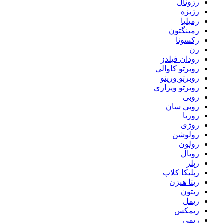
رزونال
رژبزه
رمیلیا
رمینگتون
رکسونا
رن
رودان فیلدز
روبرتو کاوالی
روبرتو ورینو
روبرتو ویزاری
روبی
روبی سان
روزیا
روژی
رولوشن
رولون
رویال
رپلر
رپلیکا کلاب
ریتا هیزن
ریتون
ریمل
ریمکس
ریمی