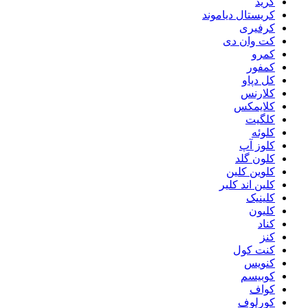
کرید
کریستال دیاموند
کرفیری
کت وان دی
کمرو
کمفور
کل دپاو
کلارنس
کلایمکس
کلگیت
کلوئه
کلوز آپ
کلون گلد
کلوین کلین
کلین اند کلیر
کلینیک
کلیون
کناد
کنز
کنت کول
کنویس
کوبیسم
کواف
کورلوف