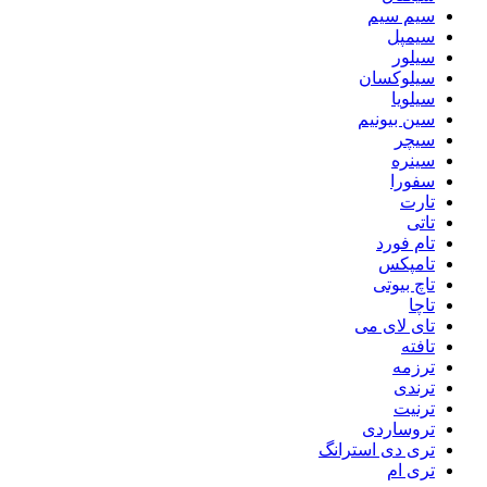
سیم سیم
سیمپل
سیلور
سیلوکسان
سیلویا
سین بیونیم
سیچر
سینره
سفورا
تارت
تاتی
تام فورد
تامپکس
تاچ بیوتی
تاچا
تای لای می
تافته
ترزمه
ترندی
ترنیت
تروساردی
تری دی استرانگ
تری ام