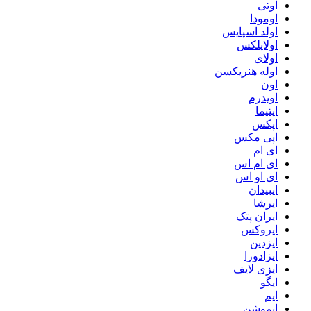
اوتی
اومودا
اولد اسپایس
اولاپلکس
اولای
اوله هنریکسن
اون
اویدرم
اپتیما
اپکس
اپی مکس
ای ام
ای ام اس
ای او اس
ایبیدان
ایرشا
ایران پتک
ایروکس
ایزدین
ایزادورا
ایزی لایف
ایگو
ایم
ایموشن