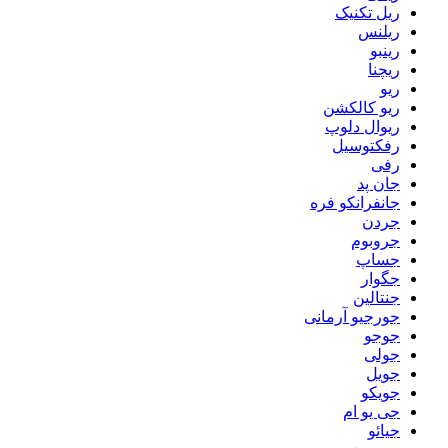
ریل تکنیک
ریلنس
رینبو
ریچنا
ریو
ریو کالکشن
ریوال دلوپ
رفکتوسیل
رفی
جان پد
جانفرانکو فره
جردن
جروبوم
جساپ
جگوار
جنتالین
جورجیو آرمانی
جوجو
جولی
جویل
جویکو
جی یو ام
جیائو