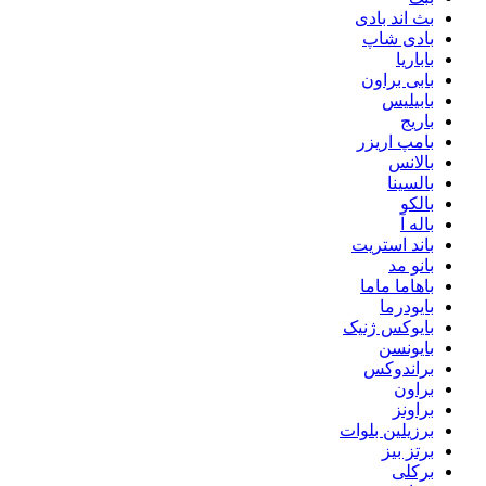
بث اند بادی
بادی شاپ
باباریا
بابی براون
بابیلیس
باریج
بامپ اریزر
بالانس
بالسینا
بالکو
باله آ
باند استریت
بانو مد
باهاما ماما
بایودرما
بایوکس ژنیک
بایونسن
براندوکس
براون
براونز
برزیلین بلوات
برتز بیز
برکلی