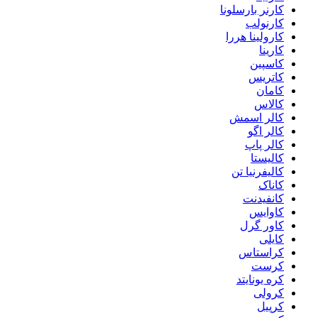
کارنر بارسلونا
کارنولب
کارولینا هررا
کارینا
کاسپین
کاتریس
کامان
کالاس
کالر اسمش
کالر اگو
کالر پاپ
کالیستا
کالیفرنیا تن
کاناک
کانفیدنت
کاوایس
کاور گرل
کایلی
کراستاس
کرست
کره یونایتد
کرولی
کرپیل