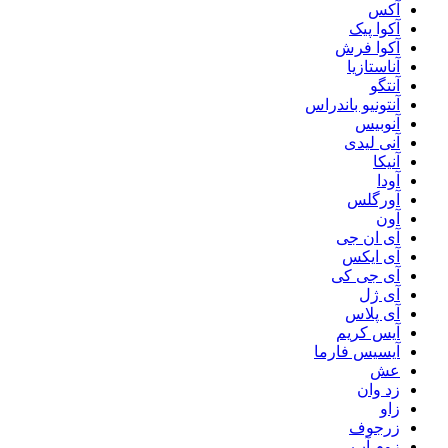
آکس
آکوا پیک
آکوا فرش
آناستازیا
آنتگو
آنتونیو باندراس
آنوبیس
آنی لیدی
آنیکا
آودا
آورگلس
آون
آی ان جی
آی ایکس
آی جی کی
آی ژل
آی پلاس
آیس کریم
آیسیس فارما
عش
زد وان
زاو
زرجوف
زوم آپ