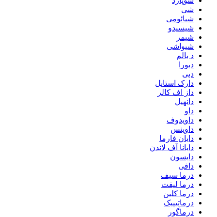
شوپارد
شی
شیائومی
شیسیدو
شیمر
شیواشی
د بالم
دبورا
دبی
دارک استایل
داز اف کالر
دانهیل
داو
داویدوف
داوینس
دایان فارما
دایانا آف لاندن
دایسون
دافی
درما سیف
درما لیفت
درما کلین
درماتیپیک
درماگور