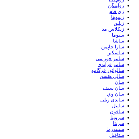
زولینگن
زی فام
زیموها
زیلین
زیکلاس مد
سبوما
ساشا
سارا چاپمن
ساسکین
سامر خوزامی
سامر فرایدی
سالواتور فرگامو
سالی هنسن
سان
سان سیف
سان وي
ساندی ریلی
ساپیل
سافون
سروینا
سریتا
سسدرما
ستافیل