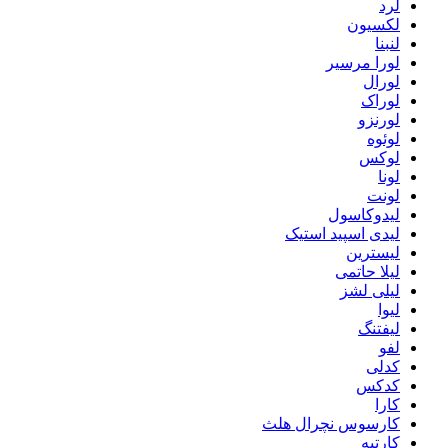
لرد
لکسیون
لنبنا
لورا مرسیر
لورال
لوراک
لورنزو
لوئوه
لوکس
لونا
لونت
لیدوکاسول
لیدی اسپید استیک
لیسترین
لیلا حاتمی
لیلی لشز
لیوا
لیفتنگ
لفو
کدلی
کدکس
کارا
کارسوس نچرال هلث
کارتیه