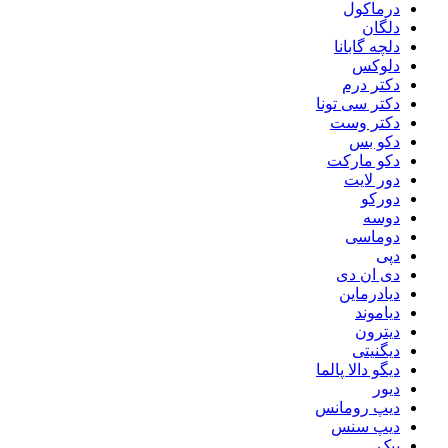
درماکول
دلگان
دلچه گابانا
دلوکس
دکتر درم
دکتر سی تونا
دکتر وست
دکو بس
دکو مارکت
دور لایت
دورکو
دوسه
دوماسی
دپی
دی ان دی
دیادرماین
دیاموند
دیترون
دیگنیتی
دیگو دالا پالما
دیور
دیپ رومانس
دیپ سنس
ببک