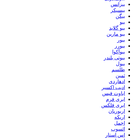
بیزانس
بیسیکر
بیگن
بیو
بیو گلاید
بیو مارین
بیور
بیورر
بیوآکوا
بیوتی بلندر
بیول
طلسم
ثمین
ادهاردی
ادیب اکسیر
اباوت فیس
ابری فرم
ابری فلکس
اربوریان
اریکه
اجمل
ائسوپ
اس استار