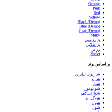
Orange
Pink
Red
Yellow
Black (Demo)
Blue (Demo)
Gray (Demo)
Milky
بژ طبیعی
بژ طلایی
رز بژ
Violet
بر اساس
برند
شارلوت تیلبری
شاینر
شنل
شو یومورا
شوارتسکف
شوگر بیر
شول
شون