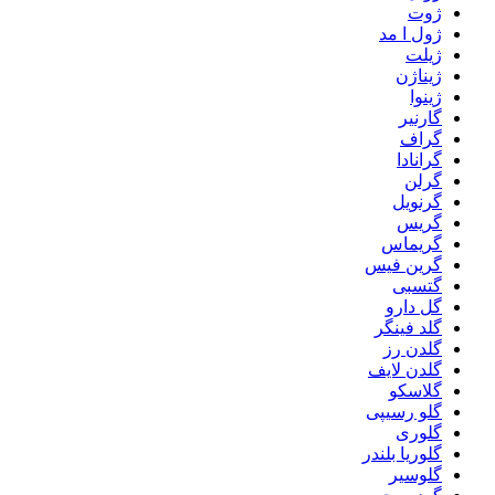
ژوت
ژول ا مد
ژیلت
ژیناژن
ژینوا
گارنیر
گراف
گرانادا
گرلن
گرنویل
گریس
گریماس
گرین فیس
گتسبی
گل دارو
گلد فینگر
گلدن رز
گلدن لایف
گلاسکو
گلو رسیپی
گلوری
گلوریا بلندر
گلوسیر