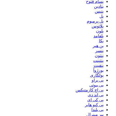
بسام فتوح
بتادین
بتیس
بل
بل پرمیوم
بلاتوس
بلون
بلفامد
بکا
بن هیر
بنسر
بنتون
بنتینت
بنفیت
بورژوآ
بولگاری
بی براو
بی بیوتی
بی اچ کازمتیکس
بی اند دی
بی کی ای
بی کیو هایر
بی یلندا
بیر مینرال