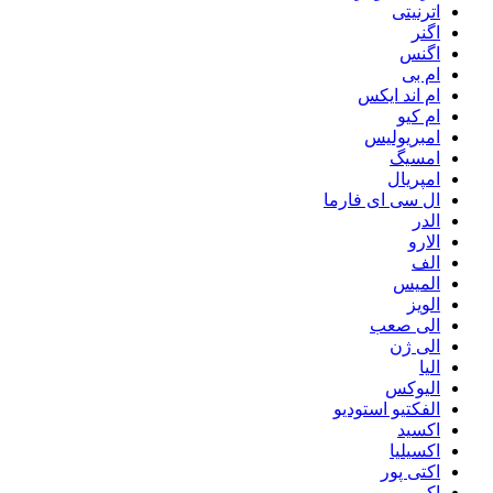
اترنیتی
اگنر
اگنس
ام بی
ام اند ایکس
ام کیو
امبریولیس
امسیگ
امپریال
ال سی ای فارما
الدر
الارو
الف
المیس
الویز
الی صعب
الی ژن
الیا
الیوکس
الفکتیو استودیو
اکسید
اکسیلیا
اکتی پور
اکو