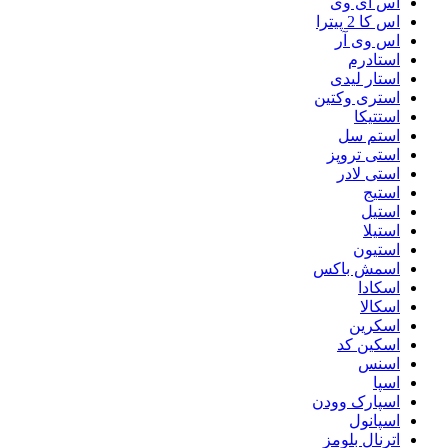
اس ای وی
اس کا 2 پیترا
اس وی آر
استادرم
استار لیدی
استری وکتین
استتیکا
استم سل
استی تروپز
استی لادر
استیج
استیل
استیلا
استیون
اسمش باکس
اسکادا
اسکالا
اسکرین
اسکین کد
اسنس
اسپا
اسپارک وودن
اسپانول
اترنال بلومز