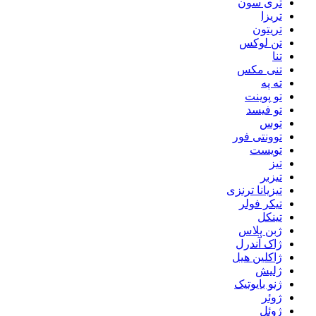
تری سون
تریزا
تریتون
تن لوکس
تنا
تنی مکس
ته په
تو پوینت
تو فیسد
توس
توونتی فور
تویست
تیز
تیزبر
تیزیانا ترنزی
تیکر فولر
تینکل
ژبن پلاس
ژاک آندرل
ژاکلین هیل
ژلیش
ژنو بایوتیک
ژوئر
ژوئل