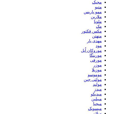
مجیک
متیو
ممو پاریس
ملارین
ملونا
مک
مکس فکتور
منهتن
مهدی یار
مود
موروکان اُیل
مورینگا
مورفی
موزر
موزیلا
موموسو
مولتی جین
مولپد
میدز
میدیکو
میبلین
میجیا
میسویک
میلانی