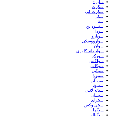
سلبون
سکرت
سکرت کی
سکی
سنا
سنسوداین
سودا
سوبارو
سوارووسکی
سوان
سواپ اند گلوری
سورکر
سولکس
سوکاس
سوکین
سپتونا
سی گل
سیدونا
سیاته لاندن
سیسلی
سیترای
سیتی وکس
سیگما
سیگنال