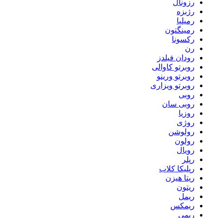
رزونال
رژبزه
رمیلیا
رمینگتون
رکسونا
رن
رودان فیلدز
روبرتو کاوالی
روبرتو ورینو
روبرتو ویزاری
روبی
روبی سان
روزیا
روژی
رولوشن
رولون
رویال
رپلر
رپلیکا کلاب
ریتا هیزن
ریتون
ریمل
ریمکس
ریمی