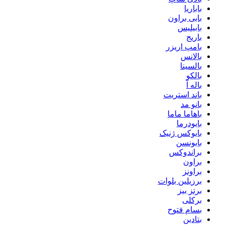
باباریا
بابی براون
بابیلیس
باریج
بامپ اریزر
بالانس
بالسینا
بالکو
باله آ
باند استریت
بانو مد
باهاما ماما
بایودرما
بایوکس ژنیک
بایونسن
براندوکس
براون
براونز
برزیلین بلوات
برتز بیز
برکلی
بسام فتوح
بتادین