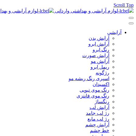
Scroll Top
آرایشی
آرایش بدن
آرایش ابرو
رنگ ابرو
آرایش صورت
آرایش مو
ریمل ابرو
رژگونه
اسپری رنگ ریشه مو
اکسیدان
رنگ موی تیوپی
رنگ موی فانتزی
رنگساژ
آرایش لب
رژ لب جامد
رژ لب مایع
آرایش چشم
خط چشم