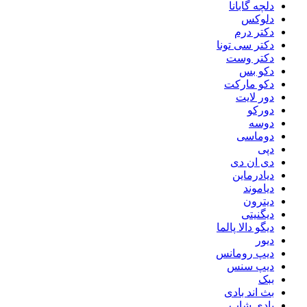
دلچه گابانا
دلوکس
دکتر درم
دکتر سی تونا
دکتر وست
دکو بس
دکو مارکت
دور لایت
دورکو
دوسه
دوماسی
دپی
دی ان دی
دیادرماین
دیاموند
دیترون
دیگنیتی
دیگو دالا پالما
دیور
دیپ رومانس
دیپ سنس
ببک
بث اند بادی
بادی شاپ