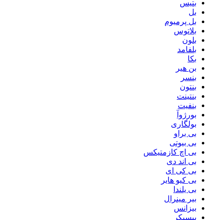
بتیس
بل
بل پرمیوم
بلاتوس
بلون
بلفامد
بکا
بن هیر
بنسر
بنتون
بنتینت
بنفیت
بورژوآ
بولگاری
بی براو
بی بیوتی
بی اچ کازمتیکس
بی اند دی
بی کی ای
بی کیو هایر
بی یلندا
بیر مینرال
بیزانس
بیسیکر