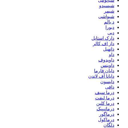
شیائومی
شیسیدو
شیمر
شیواشی
د بالم
دبورا
دبی
دارک استایل
داز اف کالر
دانهیل
داو
داویدوف
داوینس
دایان فارما
دایانا آف لاندن
دایسون
دافی
درما سیف
درما لیفت
درما کلین
درماتیپیک
درماگور
درماکول
دلگان