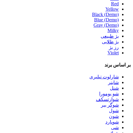
Red
Yellow
Black (Demo)
Blue (Demo)
Gray (Demo)
Milky
بژ طبیعی
بژ طلایی
رز بژ
Violet
بر اساس
برند
شارلوت تیلبری
شاینر
شنل
شو یومورا
شوارتسکف
شوگر بیر
شول
شون
شوپارد
شی