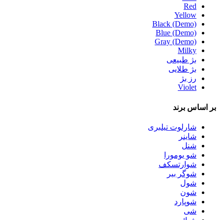
Red
Yellow
Black (Demo)
Blue (Demo)
Gray (Demo)
Milky
بژ طبیعی
بژ طلایی
رز بژ
Violet
بر اساس
برند
شارلوت تیلبری
شاینر
شنل
شو یومورا
شوارتسکف
شوگر بیر
شول
شون
شوپارد
شی