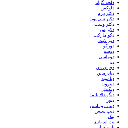
دلچه گابانا
دلوکس
دکتر درم
دکتر سی تونا
دکتر وست
دکو بس
دکو مارکت
دور لایت
دورکو
دوسه
دوماسی
دپی
دی ان دی
دیادرماین
دیاموند
دیترون
دیگنیتی
دیگو دالا پالما
دیور
دیپ رومانس
دیپ سنس
ببک
بث اند بادی
بادی شاپ