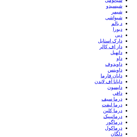
شیائومی
شیسیدو
شیمر
شیواشی
د بالم
دبورا
دبی
دارک استایل
داز اف کالر
دانهیل
داو
داویدوف
داوینس
دایان فارما
دایانا آف لاندن
دایسون
دافی
درما سیف
درما لیفت
درما کلین
درماتیپیک
درماگور
درماکول
دلگان