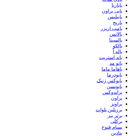
باباریا
بابی براون
بابیلیس
باریج
بامپ اریزر
بالانس
بالسینا
بالکو
باله آ
باند استریت
بانو مد
باهاما ماما
بایودرما
بایوکس ژنیک
بایونسن
براندوکس
براون
براونز
برزیلین بلوات
برتز بیز
برکلی
بسام فتوح
بتادین