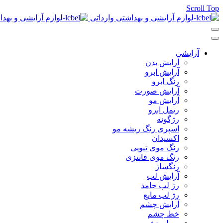
Scroll Top
آرایشی
آرایش بدن
آرایش ابرو
رنگ ابرو
آرایش صورت
آرایش مو
ریمل ابرو
رژگونه
اسپری رنگ ریشه مو
اکسیدان
رنگ موی تیوپی
رنگ موی فانتزی
رنگساژ
آرایش لب
رژ لب جامد
رژ لب مایع
آرایش چشم
خط چشم