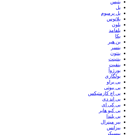
بتیس
بل
بل پرمیوم
بلاتوس
بلون
بلفامد
بکا
بن هیر
بنسر
بنتون
بنتینت
بنفیت
بورژوآ
بولگاری
بی براو
بی بیوتی
بی اچ کازمتیکس
بی اند دی
بی کی ای
بی کیو هایر
بی یلندا
بیر مینرال
بیزانس
بیسیکر