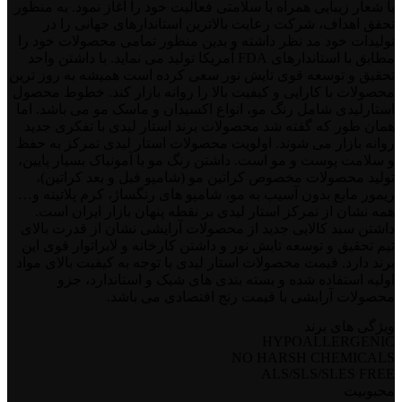
با شعار زیبایی همراه با سلامتی فعالیت خود را آغاز نمود. به منظور
تحقق اهداف، شرکت رعایت بالاترین استاندارهای جهانی را در
تولیدات خود مد نظر داشته و بدین منظور تمامی محصولات خود را
مطابق با استاندارهای FDA آمریکا تولید می نماید. با داشتن واحد
تحقیق و توسعه قوی تایش نور سعی کرده است همیشه به روز ترین
محصولات با کارایی و کیفیت بالا را روانه بازار کند. خطوط محصول
استارلیدی شامل رنگ مو، انواع اکسیدان و ماسک مو می باشد. اما
همان طور که گفته شد محصولات برند استار لیدی با تفکری جدید
روانه بازار می شوند. اولویت محصولات استار لیدی تمرکز به حفظ
و سلامت پوست و مو است. داشتن رنگ مو با آمونیاک بسیار پایین،
تولید محصولات مخصوص کراتین مو (شامپو قبل و بعد کراتین)،
ریمور مایع بدون آسیب به مو، شامپو های رنگساژ، کرم پلاتینه و…
همه نشان از تمرکز استار لیدی بر نقطه پنهان بازار ایران است.
داشتن سبد کالایی جدید از محصولات آرایشی نشان از قدرت بالای
تیم تحقیق و توسعه تابش نور و داشتن کارخانه و لابراتوار قوی این
برند دارد. قیمت محصولات استار لیدی با توجه به کیفیت بالای مواد
اولیه استفاده شده و بسته بندی های شیک و استاندارد، جزو
محصولات آرایشی با قیمت رنج اقتصادی می باشد.
ویژگی های برند
HYPOALLERGENIC
NO HARSH CHEMICALS
ALS/SLS/SLES FREE
محبوبیت