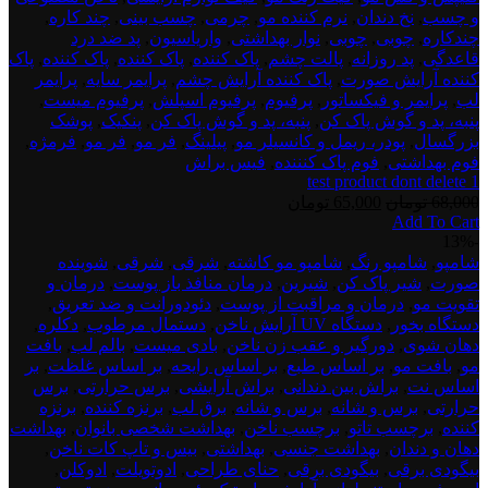
و چسب
,
نخ دندان
,
نرم کننده مو
,
چرمی
,
چسب بینی
,
چند کاره
,
چندکاره
,
چوبی
,
چوبی
,
نوار بهداشتی
,
واریاسیون
,
پد ضد درد
قاعدگی
,
پد روزانه
,
پالت چشم
,
پاک کننده
,
پاک کننده
,
پاک کننده
,
پاک
کننده آرایش صورت
,
پاک کننده آرایش چشم
,
پرایمر سایه
,
پرایمر
لب
,
پرایمر و فیکساتور
,
پرفیوم
,
پرفیوم اسپلش
,
پرفیوم میست
,
پنبه، پد و گوش پاک کن
,
پنبه، پد و گوش پاک کن
,
پنکیک
,
پوشک
بزرگسال
,
پودر، ریمل و کانسیلر مو
,
پیلینگ
,
فر مو
,
فر مو
,
فرمژه
,
فوم بهداشتی
,
فوم پاک کنننده
,
فیس براش
test product dont delete 1
قیمت
قیمت
68,000
تومان
65,000
تومان
Add To Cart
اصلی:
فعلی:
test
-13%
68,000 تومان
65,000 تومان.
product
شامپو
,
شامپو رنگ
,
شامپو مو کاشته
,
شرقی
,
شرقی
,
شوینده
بود.
dont
صورت
,
شیر پاک کن
,
شیرین
,
درمان منافذ باز پوست
,
درمان و
delete
تقویت مو
,
درمان و مراقبت از پوست
,
دئودورانت و ضد تعریق
,
2
دستگاه بخور
,
دستگاه UV آرایش ناخن
,
دستمال مرطوب
,
دکلره
,
دهان شوی
,
دورگیر و عقب زن ناخن
,
بادی میست
,
بالم لب
,
بافت
مو
,
بافت مو
,
بر اساس طبع
,
بر اساس رایحه
,
بر اساس غلظت
,
بر
اساس نت
,
براش بین دندانی
,
براش آرایشی
,
برس حرارتی
,
برس
حرارتی
,
برس و شانه
,
برس و شانه
,
برق لب
,
برنزه کننده
,
برنزه
کننده
,
برچسب تاتو
,
برچسب ناخن
,
بهداشت شخصی بانوان
,
بهداشت
دهان و دندان
,
بهداشت جنسی
,
بهداشتی
,
بیس و تاپ کات ناخن
,
بیگودی برقی
,
بیگودی برقی
,
حنای طراحی
,
ادوتویلت
,
ادوکلن
,