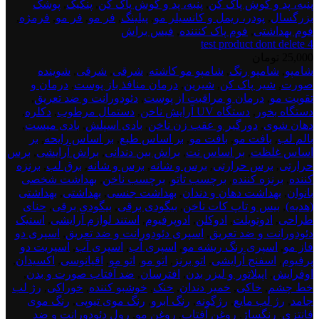
پنبه، پد و گوش پاک کن
,
پنبه، پد و گوش پاک کن
,
پنکیک
,
پوشک
بزرگسال
,
پودر، ریمل و کانسیلر مو
,
پیلینگ
,
فر مو
,
فر مو
,
فرمژه
,
فوم بهداشتی
,
فوم پاک کنننده
,
فیس براش
test product dont delete 4
25,000
تومان
test
شامپو
,
شامپو رنگ
,
شامپو مو کاشته
,
شرقی
,
شرقی
,
شوینده
product
صورت
,
شیر پاک کن
,
شیرین
,
درمان منافذ باز پوست
,
درمان و
dont
تقویت مو
,
درمان و مراقبت از پوست
,
دئودورانت و ضد تعریق
,
deletee
دستگاه بخور
,
دستگاه UV آرایش ناخن
,
دستمال مرطوب
,
دکلره
,
5
دهان شوی
,
دورگیر و عقب زن ناخن
,
بادی اسپلش
,
بادی میست
,
بالم لب
,
بافت مو
,
بافت مو
,
بر اساس طبع
,
بر اساس رایحه
,
بر
اساس غلظت
,
بر اساس نت
,
براش بین دندانی
,
براش آرایشی
,
برس
حرارتی
,
برس حرارتی
,
برس و شانه
,
برس و شانه
,
برق لب
,
برنزه
کننده
,
برنزه کننده
,
برچسب تاتو
,
برچسب ناخن
,
بهداشت شخصی
بانوان
,
بهداشت دهان و دندان
,
بهداشت جنسی
,
بهداشتی
,
بهداشتی
(هدیه)
,
بیس و تاپ کات ناخن
,
بیگودی برقی
,
بیگودی برقی
,
حنای
طراحی
,
ادوتویلت
,
ادوکلن
,
ادوپرفیوم
,
استند لوازم آرایشی
,
استیک
دئودورانت و ضد تعریق
,
اسپری دئودورانت و ضد تعریق
,
اسپری دو
فاز مو
,
اسپری رنگ ریشه مو
,
اسپری آب
,
اسپری آب
,
اسپریت دو
پرفیوم
,
اسفنج آرایشی
,
اتو برنز
,
اتو مو
,
اتو مو
,
اقیانوسی
,
اکسیدان
,
اوفرایش
,
اپیلاتور و لیزر بدن
,
افترسان
,
ضد آفتاب صورت و بدن
,
خط چشم
,
خاکی
,
خمیر دندان
,
خنک
,
خوشبو کننده
,
خوراکی
,
رژ لب
جامد
,
رژ لب مایع
,
رژگونه
,
رنگ ابرو
,
رنگ موی تیوپی
,
رنگ موی
فانتزی
,
رنگساژ
,
روغن آفتاب
,
روغن مو
,
رول دئودورانت و ضد