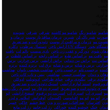
93%
کیفیت
91%
نو آوری
90%
محصولات
test
-4%
product
شامپو
,
شامپو رنگ
,
شامپو مو کاشته
,
شرقی
,
شرقی
,
شوینده
dont
صورت
,
شیر پاک کن
,
شیرین
,
درمان منافذ باز پوست
,
درمان و
delete
تقویت مو
,
درمان و مراقبت از پوست
,
دئودورانت و ضد تعریق
,
1
دستگاه بخور
,
دستگاه UV آرایش ناخن
,
دستمال مرطوب
,
دکلره
,
دهان شوی
,
دورگیر و عقب زن ناخن
,
بادی میست
,
بالم لب
,
بافت
مو
,
بافت مو
,
بر اساس طبع
,
بر اساس رایحه
,
بر اساس غلظت
,
بر
اساس نت
,
براش بین دندانی
,
براش آرایشی
,
برس حرارتی
,
برس
حرارتی
,
برس و شانه
,
برس و شانه
,
برق لب
,
برنزه کننده
,
برنزه
کننده
,
برچسب تاتو
,
برچسب ناخن
,
بهداشت شخصی بانوان
,
بهداشت
دهان و دندان
,
بهداشت جنسی
,
بهداشتی
,
بیس و تاپ کات ناخن
,
بیگودی برقی
,
بیگودی برقی
,
حنای طراحی
,
ادوتویلت
,
ادوکلن
,
ادوپرفیوم
,
استند لوازم آرایشی
,
استیک دئودورانت و ضد تعریق
,
اسپری دئودورانت و ضد تعریق
,
اسپری دو فاز مو
,
اسپری رنگ ریشه
مو
,
اسپری آب
,
اسپری آب
,
اسپریت دو پرفیوم
,
اسفنج آرایشی
,
اتو
برنز
,
اتو مو
,
اتو مو
,
اقیانوسی
,
اکسیدان
,
اوفرایش
,
اپیلاتور و لیزر
بدن
,
افترسان
,
ضد آفتاب صورت و بدن
,
خط چشم
,
خاکی
,
خمیر
دندان
,
خنک
,
خوشبو کننده
,
خوراکی
,
رژ لب جامد
,
رژ لب مایع
,