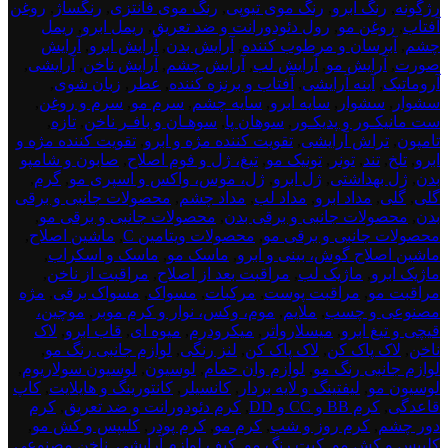
رژگونه
,
رنگ ابرو
,
رنگ موی تیوپی
,
رنگ موی فانتزی
,
رنگساژ
,
روغن
آفتاب
,
روغن مو
,
رول دئودورانت و ضد تعریق
,
ریمل ابرو
,
ریمل
چشم
,
آبرسان و مرطوب کننده
,
آرایش بدن
,
آرایش ابرو
,
آرایش
صورت
,
آرایش مو
,
آرایش لب
,
آرایش چشم
,
آرایش ناخن
,
آرایشی
,
آروماتیک
,
آینه آرایشی
,
آفتاب و برنزه کننده
,
عطر
,
زبان شوی
,
سشوار
,
سشوار
,
سایه ابرو
,
سایه چشم
,
سرم مو
,
سرم و روغن
,
ست مانیکـور و پدیکـور
,
سوهان پا
,
سوهـان و بافـر ناخن
,
تازه
,
تامپون
,
تراش آرایشی
,
تقویت کننده مژه و ابرو
,
تقویت کننده مژه و
ابرو
,
تلخ
,
تند
,
تونر
,
تونیک مو
,
تیغ، ژل و فوم اصلاح
,
صابون و شامپو
بدن
,
ژل بهداشتی
,
ژل ابرو
,
ژل، موس، واکس و اسپری مو
,
گرم
,
گلی
,
گلی
,
مداد ابرو
,
مداد لب
,
مداد چشم
,
محصولات جانبی و برقی
بدن
,
محصولات جانبی و برقی بدن
,
محصولات جانبی و برقی مو
,
محصولات جانبی و برقی مو
,
محصولات ویتامین C
,
ماشین اصلاح
,
ماشین اصلاح گوش، بینی و ابرو
,
ماسک مو
,
ماسک و اسکراب
,
ماژیک ابرو
,
ماژیک لب
,
مراقبت بعد از اصلاح
,
مراقبت از ناخن
,
مراقبت مو
,
مراقبت پوست
,
مرکبات
,
مسواک
,
مسواک برقی
,
مژه
مصنوعی و چسب
,
ملایم
,
موم، وکس، نوار و کرم موبر
,
موچین،
قیچی و تیغ ابرو
,
میسلارواتر
,
میکرودرم
,
میوه ای
,
قاب ابرو
,
لاک
ناخن
,
لاک پاک کن
,
لاک پاک کن
,
لنز رنگی
,
لوازم جانبی رنگ مو
,
لوازم جانبی رنگ مو
,
لوازم وان حمام
,
لوسیون
,
لوسیون سولاریوم
,
لوسیون مو
,
لیفتینگ و لایه بردار
,
کانسیلر
,
کانتورینگ و هایلایت
,
کاپ
قاعدگی
,
کرم BB و CC و DD
,
کرم دئودورانت و ضد تعریق
,
کرم
دور چشم
,
کرم روز و شب
,
کرم مو
,
کرم پودر
,
کلیپس و کش مو
,
کلیپس و کش مو
,
کیت رنگ مو
,
کیف لوازم آرایشی
,
ناخن مصنوعی