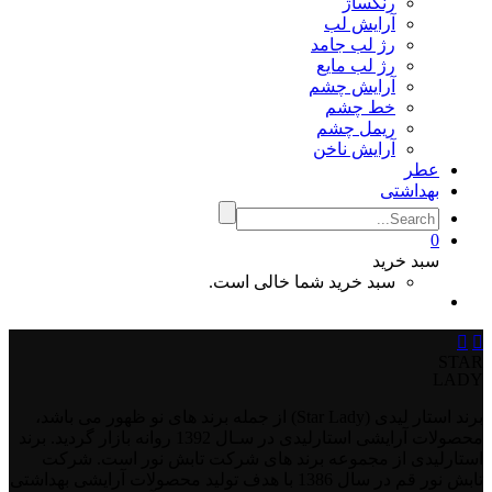
رنگساژ
آرایش لب
رژ لب جامد
رژ لب مایع
آرایش چشم
خط چشم
ریمل چشم
آرایش ناخن
عطر
بهداشتی
0
سبد خرید
سبد خرید شما خالی است.


STAR
LADY
برند استار لیدی (Star Lady) از جمله برند های نو ظهور می باشد،
محصولات آرایشی استارلیدی در سـال 1392 روانه بازار گردید. برند
استارلیدی از مجموعه برند های شرکت تابش نور است. شرکت
تابش نور قم در سال 1386 با هدف تولید محصولات آرایشی بهداشتی