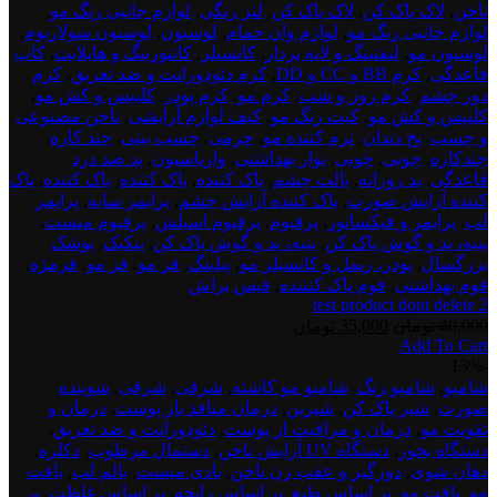
ناخن
,
لاک پاک کن
,
لاک پاک کن
,
لنز رنگی
,
لوازم جانبی رنگ مو
,
لوازم جانبی رنگ مو
,
لوازم وان حمام
,
لوسیون
,
لوسیون سولاریوم
,
لوسیون مو
,
لیفتینگ و لایه بردار
,
کانسیلر
,
کانتورینگ و هایلایت
,
کاپ
قاعدگی
,
کرم BB و CC و DD
,
کرم دئودورانت و ضد تعریق
,
کرم
دور چشم
,
کرم روز و شب
,
کرم مو
,
کرم پودر
,
کلیپس و کش مو
,
کلیپس و کش مو
,
کیت رنگ مو
,
کیف لوازم آرایشی
,
ناخن مصنوعی
و چسب
,
نخ دندان
,
نرم کننده مو
,
چرمی
,
چسب بینی
,
چند کاره
,
چندکاره
,
چوبی
,
چوبی
,
نوار بهداشتی
,
واریاسیون
,
پد ضد درد
قاعدگی
,
پد روزانه
,
پالت چشم
,
پاک کننده
,
پاک کننده
,
پاک کننده
,
پاک
کننده آرایش صورت
,
پاک کننده آرایش چشم
,
پرایمر سایه
,
پرایمر
لب
,
پرایمر و فیکساتور
,
پرفیوم
,
پرفیوم اسپلش
,
پرفیوم میست
,
پنبه، پد و گوش پاک کن
,
پنبه، پد و گوش پاک کن
,
پنکیک
,
پوشک
بزرگسال
,
پودر، ریمل و کانسیلر مو
,
پیلینگ
,
فر مو
,
فر مو
,
فرمژه
,
فوم بهداشتی
,
فوم پاک کنننده
,
فیس براش
test product dont delete 2
قیمت
قیمت
40,000
تومان
35,000
تومان
Add To Cart
اصلی:
فعلی:
test
-13%
40,000 تومان
35,000 تومان.
product
شامپو
,
شامپو رنگ
,
شامپو مو کاشته
,
شرقی
,
شرقی
,
شوینده
بود.
dont
صورت
,
شیر پاک کن
,
شیرین
,
درمان منافذ باز پوست
,
درمان و
delete
تقویت مو
,
درمان و مراقبت از پوست
,
دئودورانت و ضد تعریق
,
3
دستگاه بخور
,
دستگاه UV آرایش ناخن
,
دستمال مرطوب
,
دکلره
,
دهان شوی
,
دورگیر و عقب زن ناخن
,
بادی میست
,
بالم لب
,
بافت
مو
,
بافت مو
,
بر اساس طبع
,
بر اساس رایحه
,
بر اساس غلظت
,
بر