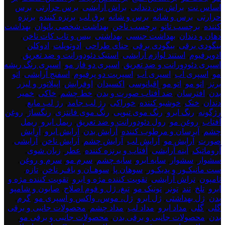
اساس نت
,
براش بین دندانی
,
براش آرایشی
,
برس حرارتی
,
برس
حرارتی
,
برس و شانه
,
برس و شانه
,
برق لب
,
برنزه کننده
,
برنزه
کننده
,
برچسب تاتو
,
برچسب ناخن
,
بهداشت شخصی بانوان
,
بهداشت
دهان و دندان
,
بهداشت جنسی
,
بهداشتی
,
بیس و تاپ کات ناخن
,
بیگودی برقی
,
بیگودی برقی
,
حنای طراحی
,
ادوتویلت
,
ادوکلن
,
ادوپرفیوم
,
استند لوازم آرایشی
,
استیک دئودورانت و ضد تعریق
,
اسپری دئودورانت و ضد تعریق
,
اسپری دو فاز مو
,
اسپری رنگ ریشه
مو
,
اسپری آب
,
اسپری آب
,
اسپریت دو پرفیوم
,
اسفنج آرایشی
,
اتو
برنز
,
اتو مو
,
اتو مو
,
اقیانوسی
,
اکسیدان
,
اوفرایش
,
اپیلاتور و لیزر
بدن
,
افترسان
,
ضد آفتاب صورت و بدن
,
خط چشم
,
خاکی
,
خمیر
دندان
,
خنک
,
خوشبو کننده
,
خوراکی
,
رژ لب جامد
,
رژ لب مایع
,
رژگونه
,
رنگ ابرو
,
رنگ موی تیوپی
,
رنگ موی فانتزی
,
رنگساژ
,
روغن
آفتاب
,
روغن مو
,
رول دئودورانت و ضد تعریق
,
ریمل ابرو
,
ریمل
چشم
,
آبرسان و مرطوب کننده
,
آرایش بدن
,
آرایش ابرو
,
آرایش
صورت
,
آرایش مو
,
آرایش لب
,
آرایش چشم
,
آرایش ناخن
,
آرایشی
,
آروماتیک
,
آینه آرایشی
,
آفتاب و برنزه کننده
,
عطر
,
زبان شوی
,
سشوار
,
سشوار
,
سایه ابرو
,
سایه چشم
,
سرم مو
,
سرم و روغن
,
ست مانیکـور و پدیکـور
,
سوهان پا
,
سوهـان و بافـر ناخن
,
تازه
,
تامپون
,
تراش آرایشی
,
تقویت کننده مژه و ابرو
,
تقویت کننده مژه و
ابرو
,
تلخ
,
تند
,
تونر
,
تونیک مو
,
تیغ، ژل و فوم اصلاح
,
صابون و شامپو
بدن
,
ژل بهداشتی
,
ژل ابرو
,
ژل، موس، واکس و اسپری مو
,
گرم
,
گلی
,
گلی
,
مداد ابرو
,
مداد لب
,
مداد چشم
,
محصولات جانبی و برقی
بدن
,
محصولات جانبی و برقی بدن
,
محصولات جانبی و برقی مو
,