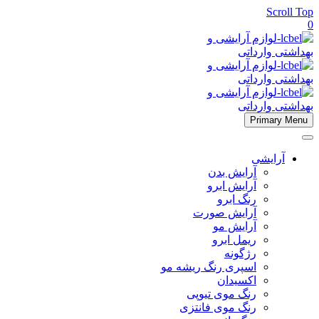
Scroll Top
0
Primary Menu
آرایشی
آرایش بدن
آرایش ابرو
رنگ ابرو
آرایش صورت
آرایش مو
ریمل ابرو
رژگونه
اسپری رنگ ریشه مو
اکسیدان
رنگ موی تیوپی
رنگ موی فانتزی