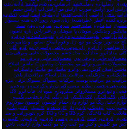
تعریق
,
ریمل ابرو
,
ریمل چشم
,
آبرسان و مرطوب کننده
,
آرایش بدن
,
آرایش ابرو
,
آرایش صورت
,
آرایش مو
,
آرایش لب
,
آرایش چشم
,
آرایش ناخن
,
آرایشی
,
آرایشی (هدیه)
,
آروماتیک
,
آینه آرایشی
,
آفتاب و
برنزه کننده
,
عطر
,
عطر(هدیه)
,
زبان شوی
,
زیور آلات هدیه
,
سشوار
,
سشوار
,
سایه ابرو
,
سایه چشم
,
سرم مو
,
سرم و روغن
,
ست
مانیکـور و پدیکـور
,
سوهان پا
,
سوهـان و بافـر ناخن
,
تازه
,
تامپون
,
تراش آرایشی
,
تقویت کننده مژه و ابرو
,
تقویت کننده مژه و ابرو
,
تلخ
,
تند
,
تونر
,
تونیک مو
,
تیغ، ژل و فوم اصلاح
,
صابون و شامپو بدن
,
ژل بهداشتی
,
ژل ابرو
,
ژل، موس، واکس و اسپری مو
,
گرم
,
گلی
,
گلی
,
مداد ابرو
,
مداد لب
,
مداد چشم
,
محصولات جانبی و برقی بدن
,
محصولات جانبی و برقی بدن
,
محصولات جانبی و برقی مو
,
محصولات جانبی و برقی مو
,
محصولات ویتامین C
,
ماشین اصلاح
,
ماشین اصلاح گوش، بینی و ابرو
,
ماسک مو
,
ماسک و اسکراب
,
ماژیک ابرو
,
ماژیک لب
,
مراقبت بعد از اصلاح
,
مراقبت از ناخن
,
مراقبت مو
,
مراقبت پوست
,
مرکبات
,
مسواک
,
مسواک برقی
,
مژه
مصنوعی و چسب
,
ملایم
,
موم، وکس، نوار و کرم موبر
,
موچین،
قیچی و تیغ ابرو
,
میسلارواتر
,
میکرودرم
,
میوه ای
,
قاب ابرو
,
لاک
ناخن
,
لاک پاک کن
,
لاک پاک کن
,
لنز رنگی
,
لوازم جانبی رنگ مو
,
لوازم جانبی رنگ مو
,
لوازم وان حمام
,
لوسیون
,
لوسیون سولاریوم
,
لوسیون مو
,
لیفتینگ و لایه بردار
,
کارت هدیه
,
کانسیلر
,
کانتورینگ و
هایلایت
,
کاپ قاعدگی
,
کرم BB و CC و DD
,
کرم دئودورانت و ضد
تعریق
,
کرم دور چشم
,
کرم روز و شب
,
کرم مو
,
کرم پودر
,
کلیپس و
کش مو
,
کلیپس و کش مو
,
کیت رنگ مو
,
کیف لوازم آرایشی
,
ناخن