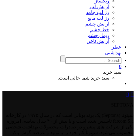
رنگساژ
آرایش لب
رژ لب جامد
رژ لب مایع
آرایش چشم
خط چشم
ریمل چشم
آرایش ناخن
عطر
بهداشتی
0
سبد خرید
سبد خرید شما خالی است.


SEPTONA
سپتونا (Septona) یک برند یونانی است که در سال ۱۹۷۵ در کارخانه
farcom S.a تاسیس شده است و با بیش از ۴۰ سال سابقه، امروزه
یکی از شرکت ‌های پیشرو در صادرات محصولات بهداشت شخصی
محسوب می‌شود. سپتونا کار خود را با تولید و عرضه گوش پاکن‌