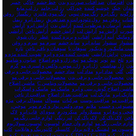
بدن
,
افترسان
,
ضد آفتاب صورت و بدن
,
خط چشم
,
خاکی
,
خمیر
دندان
,
خنک
,
خوشبو کننده
,
خوراکی
,
رژ لب جامد
,
رژ لب مایع
,
رژگونه
,
رنگ ابرو
,
رنگ موی تیوپی
,
رنگ موی فانتزی
,
رنگساژ
,
روغن
آفتاب
,
روغن مو
,
رول دئودورانت و ضد تعریق
,
ریمل ابرو
,
ریمل
چشم
,
آبرسان و مرطوب کننده
,
آرایش بدن
,
آرایش ابرو
,
آرایش
صورت
,
آرایش مو
,
آرایش لب
,
آرایش چشم
,
آرایش ناخن
,
آرایشی
,
آروماتیک
,
آینه آرایشی
,
آفتاب و برنزه کننده
,
عطر
,
زبان شوی
,
سشوار
,
سشوار
,
سایه ابرو
,
سایه چشم
,
سرم مو
,
سرم و روغن
,
ست مانیکـور و پدیکـور
,
سوهان پا
,
سوهـان و بافـر ناخن
,
تازه
,
تامپون
,
تراش آرایشی
,
تقویت کننده مژه و ابرو
,
تقویت کننده مژه و
ابرو
,
تلخ
,
تند
,
تونر
,
تونیک مو
,
تیغ، ژل و فوم اصلاح
,
صابون و شامپو
بدن
,
ژل بهداشتی
,
ژل ابرو
,
ژل، موس، واکس و اسپری مو
,
گرم
,
گلی
,
گلی
,
مداد ابرو
,
مداد لب
,
مداد چشم
,
محصولات جانبی و برقی
بدن
,
محصولات جانبی و برقی بدن
,
محصولات جانبی و برقی مو
,
محصولات جانبی و برقی مو
,
محصولات ویتامین C
,
ماشین اصلاح
,
ماشین اصلاح گوش، بینی و ابرو
,
ماسک مو
,
ماسک و اسکراب
,
ماژیک ابرو
,
ماژیک لب
,
مراقبت بعد از اصلاح
,
مراقبت از ناخن
,
مراقبت مو
,
مراقبت پوست
,
مرکبات
,
مسواک
,
مسواک برقی
,
مژه
مصنوعی و چسب
,
ملایم
,
موم، وکس، نوار و کرم موبر
,
موچین،
قیچی و تیغ ابرو
,
میسلارواتر
,
میکرودرم
,
میوه ای
,
قاب ابرو
,
لاک
ناخن
,
لاک پاک کن
,
لاک پاک کن
,
لنز رنگی
,
لوازم جانبی رنگ مو
,
لوازم جانبی رنگ مو
,
لوازم وان حمام
,
لوسیون
,
لوسیون سولاریوم
,
لوسیون مو
,
لیفتینگ و لایه بردار
,
کانسیلر
,
کانتورینگ و هایلایت
,
کاپ
قاعدگی
,
کرم BB و CC و DD
,
کرم دئودورانت و ضد تعریق
,
کرم