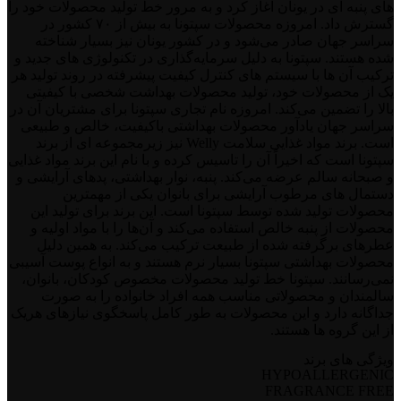
های پنبه ‌ای در یونان آغاز کرد و به مرور خط تولید محصولات خود را
گسترش داد. امروزه محصولات سپتونا به بیش از ۷۰ کشور در
سراسر جهان صادر می‌شود و در کشور یونان نیز بسیار شناخته
‌شده هستند. سپتونا به دلیل سرمایه‌گذاری در تکنولوژی‌ های جدید و
ترکیب آن‌ ها با سیستم‌ های کنترل کیفیت پیشرفته در روند تولید هر
یک از محصولات خود، تولید محصولات بهداشت شخصی با کیفیتی
بالا را تضمین می‌کند. امروزه نام تجاری سپتونا برای مشتریان آن در
سراسر جهان یادآور محصولات بهداشتی باکیفیت، خالص و طبیعی
است. برند مواد غذایی سلامت Welly نیز زیرمجموعه ‌ای از برند
سپتونا است که اخیراً آن را تاسیس کرده و با نام این برند مواد غذایی
و صبحانه سالم عرضه می‌کند. پنبه، نوار بهداشتی، پدهای آرایشی و
دستمال‌ های مرطوب آرایشی برای بانوان یکی از مهمترین
محصولات تولید شده توسط سپتونا است. این برند برای تولید این
محصولات از پنبه خالص استفاده می‌کند و آن‌ها را با مواد اولیه و
عطرهای برگرفته شده از طبیعت ترکیب می‌کند. به همین دلیل
محصولات بهداشتی سپتونا بسیار نرم هستند و به انواع پوست آسیبی
نمی‌رسانند. سپتونا خط تولید محصولات مخصوص کودکان، بانوان،
سالمندان و محصولاتی مناسب همه افراد خانواده را به صورت
جداگانه دارد و این محصولات به طور کامل پاسخگوی نیازهای هریک
از این گروه ‌ها هستند.
ویژگی های برند
HYPOALLERGENIC
FRAGRANCE FREE