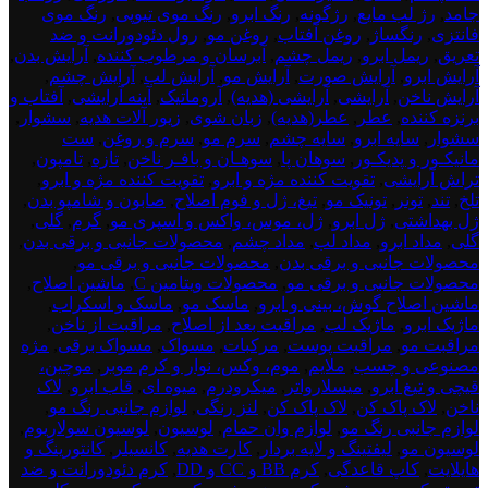
جامد
,
رژ لب مایع
,
رژگونه
,
رنگ ابرو
,
رنگ موی تیوپی
,
رنگ موی
فانتزی
,
رنگساژ
,
روغن آفتاب
,
روغن مو
,
رول دئودورانت و ضد
تعریق
,
ریمل ابرو
,
ریمل چشم
,
آبرسان و مرطوب کننده
,
آرایش بدن
,
آرایش ابرو
,
آرایش صورت
,
آرایش مو
,
آرایش لب
,
آرایش چشم
,
آرایش ناخن
,
آرایشی
,
آرایشی (هدیه)
,
آروماتیک
,
آینه آرایشی
,
آفتاب و
برنزه کننده
,
عطر
,
عطر(هدیه)
,
زبان شوی
,
زیور آلات هدیه
,
سشوار
,
سشوار
,
سایه ابرو
,
سایه چشم
,
سرم مو
,
سرم و روغن
,
ست
مانیکـور و پدیکـور
,
سوهان پا
,
سوهـان و بافـر ناخن
,
تازه
,
تامپون
,
تراش آرایشی
,
تقویت کننده مژه و ابرو
,
تقویت کننده مژه و ابرو
,
تلخ
,
تند
,
تونر
,
تونیک مو
,
تیغ، ژل و فوم اصلاح
,
صابون و شامپو بدن
,
ژل بهداشتی
,
ژل ابرو
,
ژل، موس، واکس و اسپری مو
,
گرم
,
گلی
,
گلی
,
مداد ابرو
,
مداد لب
,
مداد چشم
,
محصولات جانبی و برقی بدن
,
محصولات جانبی و برقی بدن
,
محصولات جانبی و برقی مو
,
محصولات جانبی و برقی مو
,
محصولات ویتامین C
,
ماشین اصلاح
,
ماشین اصلاح گوش، بینی و ابرو
,
ماسک مو
,
ماسک و اسکراب
,
ماژیک ابرو
,
ماژیک لب
,
مراقبت بعد از اصلاح
,
مراقبت از ناخن
,
مراقبت مو
,
مراقبت پوست
,
مرکبات
,
مسواک
,
مسواک برقی
,
مژه
مصنوعی و چسب
,
ملایم
,
موم، وکس، نوار و کرم موبر
,
موچین،
قیچی و تیغ ابرو
,
میسلارواتر
,
میکرودرم
,
میوه ای
,
قاب ابرو
,
لاک
ناخن
,
لاک پاک کن
,
لاک پاک کن
,
لنز رنگی
,
لوازم جانبی رنگ مو
,
لوازم جانبی رنگ مو
,
لوازم وان حمام
,
لوسیون
,
لوسیون سولاریوم
,
لوسیون مو
,
لیفتینگ و لایه بردار
,
کارت هدیه
,
کانسیلر
,
کانتورینگ و
هایلایت
,
کاپ قاعدگی
,
کرم BB و CC و DD
,
کرم دئودورانت و ضد