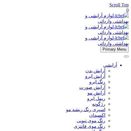
Scroll Top
0
Primary Menu
آرایشی
آرایش بدن
آرایش ابرو
رنگ ابرو
آرایش صورت
آرایش مو
ریمل ابرو
رژگونه
اسپری رنگ ریشه مو
اکسیدان
رنگ موی تیوپی
رنگ موی فانتزی