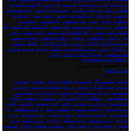
دور چشم
,
کرم روز و شب
,
کرم مو
,
کرم پودر
,
کلیپس و کش مو
,
کلیپس و کش مو
,
کیت رنگ مو
,
کیف لوازم آرایشی
,
ناخن مصنوعی
و چسب
,
نخ دندان
,
نرم کننده مو
,
چرمی
,
چسب بینی
,
چند کاره
,
چندکاره
,
چوبی
,
چوبی
,
نوار بهداشتی
,
واریاسیون
,
پد ضد درد
قاعدگی
,
پد روزانه
,
پالت چشم
,
پاک کننده
,
پاک کننده
,
پاک کننده
,
پاک
کننده آرایش صورت
,
پاک کننده آرایش چشم
,
پرایمر سایه
,
پرایمر
لب
,
پرایمر و فیکساتور
,
پرفیوم
,
پرفیوم اسپلش
,
پرفیوم میست
,
پنبه، پد و گوش پاک کن
,
پنبه، پد و گوش پاک کن
,
پنکیک
,
پوشک
بزرگسال
,
پودر، ریمل و کانسیلر مو
,
پیلینگ
,
فر مو
,
فر مو
,
فرمژه
,
فوم بهداشتی
,
فوم پاک کنننده
,
فیس براش
test product dont delete 1
قیمت
قیمت
68,000
تومان
65,000
تومان
Add To Cart
اصلی:
فعلی:
test
-13%
68,000 تومان
65,000 تومان.
product
شامپو
,
شامپو رنگ
,
شامپو مو کاشته
,
شرقی
,
شرقی
,
شوینده
بود.
dont
صورت
,
شیر پاک کن
,
شیرین
,
درمان منافذ باز پوست
,
درمان و
delete
تقویت مو
,
درمان و مراقبت از پوست
,
دئودورانت و ضد تعریق
,
2
دستگاه بخور
,
دستگاه UV آرایش ناخن
,
دستمال مرطوب
,
دکلره
,
دهان شوی
,
دورگیر و عقب زن ناخن
,
بادی میست
,
بالم لب
,
بافت
مو
,
بافت مو
,
بر اساس طبع
,
بر اساس رایحه
,
بر اساس غلظت
,
بر
اساس نت
,
براش بین دندانی
,
براش آرایشی
,
برس حرارتی
,
برس
حرارتی
,
برس و شانه
,
برس و شانه
,
برق لب
,
برنزه کننده
,
برنزه
کننده
,
برچسب تاتو
,
برچسب ناخن
,
بهداشت شخصی بانوان
,
بهداشت