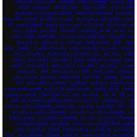
دهان و دندان
,
بهداشت جنسی
,
بهداشتی
,
بیس و تاپ کات ناخن
,
بیگودی برقی
,
بیگودی برقی
,
حنای طراحی
,
ادوتویلت
,
ادوکلن
,
ادوپرفیوم
,
استند لوازم آرایشی
,
استیک دئودورانت و ضد تعریق
,
اسپری دئودورانت و ضد تعریق
,
اسپری دو فاز مو
,
اسپری رنگ ریشه
مو
,
اسپری آب
,
اسپری آب
,
اسپریت دو پرفیوم
,
اسفنج آرایشی
,
اتو
برنز
,
اتو مو
,
اتو مو
,
اقیانوسی
,
اکسیدان
,
اوفرایش
,
اپیلاتور و لیزر
بدن
,
افترسان
,
ضد آفتاب صورت و بدن
,
خط چشم
,
خاکی
,
خمیر
دندان
,
خنک
,
خوشبو کننده
,
خوراکی
,
رژ لب جامد
,
رژ لب مایع
,
رژگونه
,
رنگ ابرو
,
رنگ موی تیوپی
,
رنگ موی فانتزی
,
رنگساژ
,
روغن
آفتاب
,
روغن مو
,
رول دئودورانت و ضد تعریق
,
ریمل ابرو
,
ریمل
چشم
,
آبرسان و مرطوب کننده
,
آرایش بدن
,
آرایش ابرو
,
آرایش
صورت
,
آرایش مو
,
آرایش لب
,
آرایش چشم
,
آرایش ناخن
,
آرایشی
,
آروماتیک
,
آینه آرایشی
,
آفتاب و برنزه کننده
,
عطر
,
زبان شوی
,
سشوار
,
سشوار
,
سایه ابرو
,
سایه چشم
,
سرم مو
,
سرم و روغن
,
ست مانیکـور و پدیکـور
,
سوهان پا
,
سوهـان و بافـر ناخن
,
تازه
,
تامپون
,
تراش آرایشی
,
تقویت کننده مژه و ابرو
,
تقویت کننده مژه و
ابرو
,
تلخ
,
تند
,
تونر
,
تونیک مو
,
تیغ، ژل و فوم اصلاح
,
صابون و شامپو
بدن
,
ژل بهداشتی
,
ژل ابرو
,
ژل، موس، واکس و اسپری مو
,
گرم
,
گلی
,
گلی
,
مداد ابرو
,
مداد لب
,
مداد چشم
,
محصولات جانبی و برقی
بدن
,
محصولات جانبی و برقی بدن
,
محصولات جانبی و برقی مو
,
محصولات جانبی و برقی مو
,
محصولات ویتامین C
,
ماشین اصلاح
,
ماشین اصلاح گوش، بینی و ابرو
,
ماسک مو
,
ماسک و اسکراب
,
ماژیک ابرو
,
ماژیک لب
,
مراقبت بعد از اصلاح
,
مراقبت از ناخن
,
مراقبت مو
,
مراقبت پوست
,
مرکبات
,
مسواک
,
مسواک برقی
,
مژه