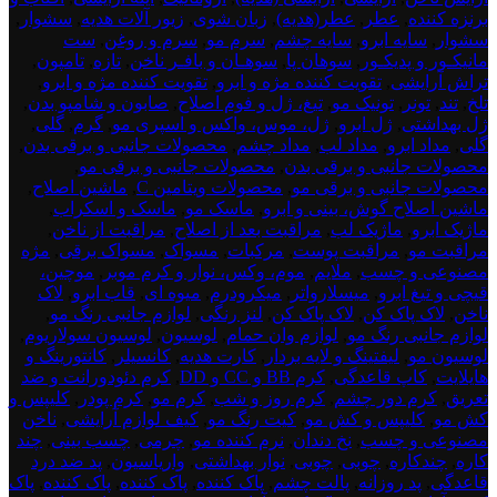
برنزه کننده
,
عطر
,
عطر(هدیه)
,
زبان شوی
,
زیور آلات هدیه
,
سشوار
,
سشوار
,
سایه ابرو
,
سایه چشم
,
سرم مو
,
سرم و روغن
,
ست
مانیکـور و پدیکـور
,
سوهان پا
,
سوهـان و بافـر ناخن
,
تازه
,
تامپون
,
تراش آرایشی
,
تقویت کننده مژه و ابرو
,
تقویت کننده مژه و ابرو
,
تلخ
,
تند
,
تونر
,
تونیک مو
,
تیغ، ژل و فوم اصلاح
,
صابون و شامپو بدن
,
ژل بهداشتی
,
ژل ابرو
,
ژل، موس، واکس و اسپری مو
,
گرم
,
گلی
,
گلی
,
مداد ابرو
,
مداد لب
,
مداد چشم
,
محصولات جانبی و برقی بدن
,
محصولات جانبی و برقی بدن
,
محصولات جانبی و برقی مو
,
محصولات جانبی و برقی مو
,
محصولات ویتامین C
,
ماشین اصلاح
,
ماشین اصلاح گوش، بینی و ابرو
,
ماسک مو
,
ماسک و اسکراب
,
ماژیک ابرو
,
ماژیک لب
,
مراقبت بعد از اصلاح
,
مراقبت از ناخن
,
مراقبت مو
,
مراقبت پوست
,
مرکبات
,
مسواک
,
مسواک برقی
,
مژه
مصنوعی و چسب
,
ملایم
,
موم، وکس، نوار و کرم موبر
,
موچین،
قیچی و تیغ ابرو
,
میسلارواتر
,
میکرودرم
,
میوه ای
,
قاب ابرو
,
لاک
ناخن
,
لاک پاک کن
,
لاک پاک کن
,
لنز رنگی
,
لوازم جانبی رنگ مو
,
لوازم جانبی رنگ مو
,
لوازم وان حمام
,
لوسیون
,
لوسیون سولاریوم
,
لوسیون مو
,
لیفتینگ و لایه بردار
,
کارت هدیه
,
کانسیلر
,
کانتورینگ و
هایلایت
,
کاپ قاعدگی
,
کرم BB و CC و DD
,
کرم دئودورانت و ضد
تعریق
,
کرم دور چشم
,
کرم روز و شب
,
کرم مو
,
کرم پودر
,
کلیپس و
کش مو
,
کلیپس و کش مو
,
کیت رنگ مو
,
کیف لوازم آرایشی
,
ناخن
مصنوعی و چسب
,
نخ دندان
,
نرم کننده مو
,
چرمی
,
چسب بینی
,
چند
کاره
,
چندکاره
,
چوبی
,
چوبی
,
نوار بهداشتی
,
واریاسیون
,
پد ضد درد
قاعدگی
,
پد روزانه
,
پالت چشم
,
پاک کننده
,
پاک کننده
,
پاک کننده
,
پاک