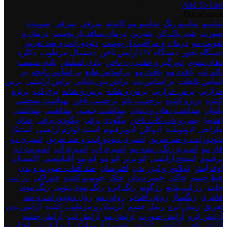
Add To Cart
اصلی:
فعلی:
test
Out of stock
150,000 تومان
130,000 تومان.
product
شامپو
,
شامپو رنگ
,
شامپو مو کاشته
,
شرقی
,
شرقی
,
شوینده
بود.
dont
صورت
,
شیر پاک کن
,
شیرین
,
درمان منافذ باز پوست
,
درمان و
delete
تقویت مو
,
درمان و مراقبت از پوست
,
دئودورانت و ضد تعریق
,
4
دستگاه بخور
,
دستگاه UV آرایش ناخن
,
دستمال مرطوب
,
دکلره
,
دهان شوی
,
دورگیر و عقب زن ناخن
,
بادی اسپلش
,
بادی میست
,
بالم لب
,
بافت مو
,
بافت مو
,
بر اساس طبع
,
بر اساس رایحه
,
بر
اساس غلظت
,
بر اساس نت
,
براش بین دندانی
,
براش آرایشی
,
برس
حرارتی
,
برس حرارتی
,
برس و شانه
,
برس و شانه
,
برق لب
,
برنزه
کننده
,
برنزه کننده
,
برچسب تاتو
,
برچسب ناخن
,
بهداشت شخصی
بانوان
,
بهداشت دهان و دندان
,
بهداشت جنسی
,
بهداشتی
,
بهداشتی
(هدیه)
,
بیس و تاپ کات ناخن
,
بیگودی برقی
,
بیگودی برقی
,
حنای
طراحی
,
ادوتویلت
,
ادوکلن
,
ادوپرفیوم
,
استند لوازم آرایشی
,
استیک
دئودورانت و ضد تعریق
,
اسپری دئودورانت و ضد تعریق
,
اسپری دو
فاز مو
,
اسپری رنگ ریشه مو
,
اسپری آب
,
اسپری آب
,
اسپریت دو
پرفیوم
,
اسفنج آرایشی
,
اتو برنز
,
اتو مو
,
اتو مو
,
اقیانوسی
,
اکسیدان
,
اوفرایش
,
اپیلاتور و لیزر بدن
,
افترسان
,
ضد آفتاب صورت و بدن
,
خط چشم
,
خاکی
,
خمیر دندان
,
خنک
,
خوشبو کننده
,
خوراکی
,
رژ لب
جامد
,
رژ لب مایع
,
رژگونه
,
رنگ ابرو
,
رنگ موی تیوپی
,
رنگ موی
فانتزی
,
رنگساژ
,
روغن آفتاب
,
روغن مو
,
رول دئودورانت و ضد
تعریق
,
ریمل ابرو
,
ریمل چشم
,
آبرسان و مرطوب کننده
,
آرایش بدن
,
آرایش ابرو
,
آرایش صورت
,
آرایش مو
,
آرایش لب
,
آرایش چشم
,
آرایش ناخن
,
آرایشی
,
آرایشی (هدیه)
,
آروماتیک
,
آینه آرایشی
,
آفتاب و