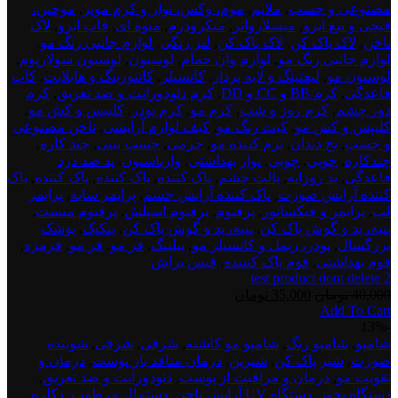
مصنوعی و چسب
,
ملایم
,
موم، وکس، نوار و کرم موبر
,
موچین،
قیچی و تیغ ابرو
,
میسلارواتر
,
میکرودرم
,
میوه ای
,
قاب ابرو
,
لاک
ناخن
,
لاک پاک کن
,
لاک پاک کن
,
لنز رنگی
,
لوازم جانبی رنگ مو
,
لوازم جانبی رنگ مو
,
لوازم وان حمام
,
لوسیون
,
لوسیون سولاریوم
,
لوسیون مو
,
لیفتینگ و لایه بردار
,
کانسیلر
,
کانتورینگ و هایلایت
,
کاپ
قاعدگی
,
کرم BB و CC و DD
,
کرم دئودورانت و ضد تعریق
,
کرم
دور چشم
,
کرم روز و شب
,
کرم مو
,
کرم پودر
,
کلیپس و کش مو
,
کلیپس و کش مو
,
کیت رنگ مو
,
کیف لوازم آرایشی
,
ناخن مصنوعی
و چسب
,
نخ دندان
,
نرم کننده مو
,
چرمی
,
چسب بینی
,
چند کاره
,
چندکاره
,
چوبی
,
چوبی
,
نوار بهداشتی
,
واریاسیون
,
پد ضد درد
قاعدگی
,
پد روزانه
,
پالت چشم
,
پاک کننده
,
پاک کننده
,
پاک کننده
,
پاک
کننده آرایش صورت
,
پاک کننده آرایش چشم
,
پرایمر سایه
,
پرایمر
لب
,
پرایمر و فیکساتور
,
پرفیوم
,
پرفیوم اسپلش
,
پرفیوم میست
,
پنبه، پد و گوش پاک کن
,
پنبه، پد و گوش پاک کن
,
پنکیک
,
پوشک
بزرگسال
,
پودر، ریمل و کانسیلر مو
,
پیلینگ
,
فر مو
,
فر مو
,
فرمژه
,
فوم بهداشتی
,
فوم پاک کنننده
,
فیس براش
test product dont delete 2
قیمت
قیمت
40,000
تومان
35,000
تومان
Add To Cart
اصلی:
فعلی:
test
-13%
40,000 تومان
35,000 تومان.
product
شامپو
,
شامپو رنگ
,
شامپو مو کاشته
,
شرقی
,
شرقی
,
شوینده
بود.
dont
صورت
,
شیر پاک کن
,
شیرین
,
درمان منافذ باز پوست
,
درمان و
delete
تقویت مو
,
درمان و مراقبت از پوست
,
دئودورانت و ضد تعریق
,
3
دستگاه بخور
,
دستگاه UV آرایش ناخن
,
دستمال مرطوب
,
دکلره
,