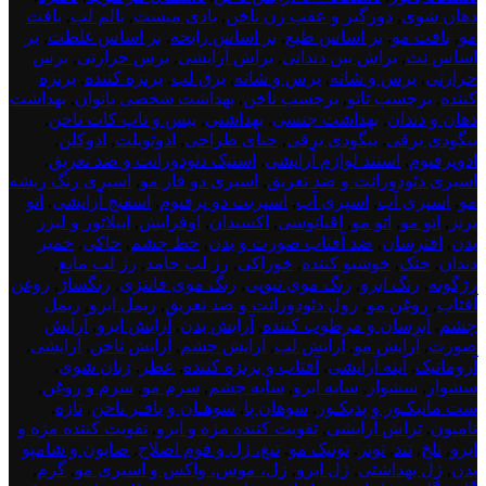
دهان شوی
,
دورگیر و عقب زن ناخن
,
بادی میست
,
بالم لب
,
بافت
مو
,
بافت مو
,
بر اساس طبع
,
بر اساس رایحه
,
بر اساس غلظت
,
بر
اساس نت
,
براش بین دندانی
,
براش آرایشی
,
برس حرارتی
,
برس
حرارتی
,
برس و شانه
,
برس و شانه
,
برق لب
,
برنزه کننده
,
برنزه
کننده
,
برچسب تاتو
,
برچسب ناخن
,
بهداشت شخصی بانوان
,
بهداشت
دهان و دندان
,
بهداشت جنسی
,
بهداشتی
,
بیس و تاپ کات ناخن
,
بیگودی برقی
,
بیگودی برقی
,
حنای طراحی
,
ادوتویلت
,
ادوکلن
,
ادوپرفیوم
,
استند لوازم آرایشی
,
استیک دئودورانت و ضد تعریق
,
اسپری دئودورانت و ضد تعریق
,
اسپری دو فاز مو
,
اسپری رنگ ریشه
مو
,
اسپری آب
,
اسپری آب
,
اسپریت دو پرفیوم
,
اسفنج آرایشی
,
اتو
برنز
,
اتو مو
,
اتو مو
,
اقیانوسی
,
اکسیدان
,
اوفرایش
,
اپیلاتور و لیزر
بدن
,
افترسان
,
ضد آفتاب صورت و بدن
,
خط چشم
,
خاکی
,
خمیر
دندان
,
خنک
,
خوشبو کننده
,
خوراکی
,
رژ لب جامد
,
رژ لب مایع
,
رژگونه
,
رنگ ابرو
,
رنگ موی تیوپی
,
رنگ موی فانتزی
,
رنگساژ
,
روغن
آفتاب
,
روغن مو
,
رول دئودورانت و ضد تعریق
,
ریمل ابرو
,
ریمل
چشم
,
آبرسان و مرطوب کننده
,
آرایش بدن
,
آرایش ابرو
,
آرایش
صورت
,
آرایش مو
,
آرایش لب
,
آرایش چشم
,
آرایش ناخن
,
آرایشی
,
آروماتیک
,
آینه آرایشی
,
آفتاب و برنزه کننده
,
عطر
,
زبان شوی
,
سشوار
,
سشوار
,
سایه ابرو
,
سایه چشم
,
سرم مو
,
سرم و روغن
,
ست مانیکـور و پدیکـور
,
سوهان پا
,
سوهـان و بافـر ناخن
,
تازه
,
تامپون
,
تراش آرایشی
,
تقویت کننده مژه و ابرو
,
تقویت کننده مژه و
ابرو
,
تلخ
,
تند
,
تونر
,
تونیک مو
,
تیغ، ژل و فوم اصلاح
,
صابون و شامپو
بدن
,
ژل بهداشتی
,
ژل ابرو
,
ژل، موس، واکس و اسپری مو
,
گرم
,