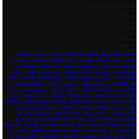
ALS/SLS/SLES FREE
محبوبیت
93%
کیفیت
91%
نو آوری
89%
محصولات
test
-4%
product
شامپو
,
شامپو رنگ
,
شامپو مو کاشته
,
شرقی
,
شرقی
,
شوینده
dont
صورت
,
شیر پاک کن
,
شیرین
,
درمان منافذ باز پوست
,
درمان و
delete
تقویت مو
,
درمان و مراقبت از پوست
,
دئودورانت و ضد تعریق
,
1
دستگاه بخور
,
دستگاه UV آرایش ناخن
,
دستمال مرطوب
,
دکلره
,
دهان شوی
,
دورگیر و عقب زن ناخن
,
بادی میست
,
بالم لب
,
بافت
مو
,
بافت مو
,
بر اساس طبع
,
بر اساس رایحه
,
بر اساس غلظت
,
بر
اساس نت
,
براش بین دندانی
,
براش آرایشی
,
برس حرارتی
,
برس
حرارتی
,
برس و شانه
,
برس و شانه
,
برق لب
,
برنزه کننده
,
برنزه
کننده
,
برچسب تاتو
,
برچسب ناخن
,
بهداشت شخصی بانوان
,
بهداشت
دهان و دندان
,
بهداشت جنسی
,
بهداشتی
,
بیس و تاپ کات ناخن
,
بیگودی برقی
,
بیگودی برقی
,
حنای طراحی
,
ادوتویلت
,
ادوکلن
,
ادوپرفیوم
,
استند لوازم آرایشی
,
استیک دئودورانت و ضد تعریق
,
اسپری دئودورانت و ضد تعریق
,
اسپری دو فاز مو
,
اسپری رنگ ریشه
مو
,
اسپری آب
,
اسپری آب
,
اسپریت دو پرفیوم
,
اسفنج آرایشی
,
اتو
برنز
,
اتو مو
,
اتو مو
,
اقیانوسی
,
اکسیدان
,
اوفرایش
,
اپیلاتور و لیزر