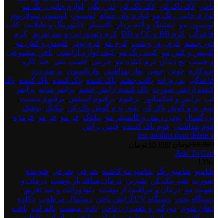
ناخن
,
لاک پاک کن
,
لاک پاک کن
,
لنز رنگی
,
لوازم جانبی رنگ مو
,
لوازم جانبی رنگ مو
,
لوازم وان حمام
,
لوسیون
,
لوسیون سولاریوم
,
لوسیون مو
,
لیفتینگ و لایه بردار
,
کانسیلر
,
کانتورینگ و هایلایت
,
کاپ
قاعدگی
,
کرم BB و CC و DD
,
کرم دئودورانت و ضد تعریق
,
کرم
دور چشم
,
کرم روز و شب
,
کرم مو
,
کرم پودر
,
کلیپس و کش مو
,
کلیپس و کش مو
,
کیت رنگ مو
,
کیف لوازم آرایشی
,
ناخن مصنوعی
و چسب
,
نخ دندان
,
نرم کننده مو
,
چرمی
,
چسب بینی
,
چند کاره
,
چندکاره
,
چوبی
,
چوبی
,
نوار بهداشتی
,
واریاسیون
,
پد ضد درد
قاعدگی
,
پد روزانه
,
پالت چشم
,
پاک کننده
,
پاک کننده
,
پاک کننده
,
پاک
کننده آرایش صورت
,
پاک کننده آرایش چشم
,
پرایمر سایه
,
پرایمر
لب
,
پرایمر و فیکساتور
,
پرفیوم
,
پرفیوم اسپلش
,
پرفیوم میست
,
پنبه، پد و گوش پاک کن
,
پنبه، پد و گوش پاک کن
,
پنکیک
,
پوشک
بزرگسال
,
پودر، ریمل و کانسیلر مو
,
پیلینگ
,
فر مو
,
فر مو
,
فرمژه
,
فوم بهداشتی
,
فوم پاک کنننده
,
فیس براش
test product dont delete 1
قیمت
قیمت
68,000
تومان
65,000
تومان
Add To Cart
اصلی:
فعلی:
test
-13%
68,000 تومان
65,000 تومان.
product
شامپو
,
شامپو رنگ
,
شامپو مو کاشته
,
شرقی
,
شرقی
,
شوینده
بود.
dont
صورت
,
شیر پاک کن
,
شیرین
,
درمان منافذ باز پوست
,
درمان و
delete
تقویت مو
,
درمان و مراقبت از پوست
,
دئودورانت و ضد تعریق
,
2
دستگاه بخور
,
دستگاه UV آرایش ناخن
,
دستمال مرطوب
,
دکلره
,
دهان شوی
,
دورگیر و عقب زن ناخن
,
بادی میست
,
بالم لب
,
بافت
مو
,
بافت مو
,
بر اساس طبع
,
بر اساس رایحه
,
بر اساس غلظت
,
بر