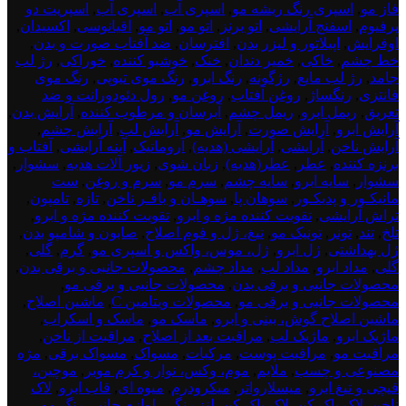
فاز مو
,
اسپری رنگ ریشه مو
,
اسپری آب
,
اسپری آب
,
اسپریت دو
پرفیوم
,
اسفنج آرایشی
,
اتو برنز
,
اتو مو
,
اتو مو
,
اقیانوسی
,
اکسیدان
,
اوفرایش
,
اپیلاتور و لیزر بدن
,
افترسان
,
ضد آفتاب صورت و بدن
,
خط چشم
,
خاکی
,
خمیر دندان
,
خنک
,
خوشبو کننده
,
خوراکی
,
رژ لب
جامد
,
رژ لب مایع
,
رژگونه
,
رنگ ابرو
,
رنگ موی تیوپی
,
رنگ موی
فانتزی
,
رنگساژ
,
روغن آفتاب
,
روغن مو
,
رول دئودورانت و ضد
تعریق
,
ریمل ابرو
,
ریمل چشم
,
آبرسان و مرطوب کننده
,
آرایش بدن
,
آرایش ابرو
,
آرایش صورت
,
آرایش مو
,
آرایش لب
,
آرایش چشم
,
آرایش ناخن
,
آرایشی
,
آرایشی (هدیه)
,
آروماتیک
,
آینه آرایشی
,
آفتاب و
برنزه کننده
,
عطر
,
عطر(هدیه)
,
زبان شوی
,
زیور آلات هدیه
,
سشوار
,
سشوار
,
سایه ابرو
,
سایه چشم
,
سرم مو
,
سرم و روغن
,
ست
مانیکـور و پدیکـور
,
سوهان پا
,
سوهـان و بافـر ناخن
,
تازه
,
تامپون
,
تراش آرایشی
,
تقویت کننده مژه و ابرو
,
تقویت کننده مژه و ابرو
,
تلخ
,
تند
,
تونر
,
تونیک مو
,
تیغ، ژل و فوم اصلاح
,
صابون و شامپو بدن
,
ژل بهداشتی
,
ژل ابرو
,
ژل، موس، واکس و اسپری مو
,
گرم
,
گلی
,
گلی
,
مداد ابرو
,
مداد لب
,
مداد چشم
,
محصولات جانبی و برقی بدن
,
محصولات جانبی و برقی بدن
,
محصولات جانبی و برقی مو
,
محصولات جانبی و برقی مو
,
محصولات ویتامین C
,
ماشین اصلاح
,
ماشین اصلاح گوش، بینی و ابرو
,
ماسک مو
,
ماسک و اسکراب
,
ماژیک ابرو
,
ماژیک لب
,
مراقبت بعد از اصلاح
,
مراقبت از ناخن
,
مراقبت مو
,
مراقبت پوست
,
مرکبات
,
مسواک
,
مسواک برقی
,
مژه
مصنوعی و چسب
,
ملایم
,
موم، وکس، نوار و کرم موبر
,
موچین،
قیچی و تیغ ابرو
,
میسلارواتر
,
میکرودرم
,
میوه ای
,
قاب ابرو
,
لاک
ناخن
,
لاک پاک کن
,
لاک پاک کن
,
لنز رنگی
,
لوازم جانبی رنگ مو
,