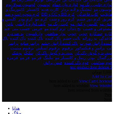
لوازم جانبی رنگ مو
,
لوازم وان حمام
,
لوسیون
,
لوسیون سولاریوم
,
لوسیون مو
,
لیفتینگ و لایه بردار
,
کارت هدیه
,
کانسیلر
,
کانتورینگ و
هایلایت
,
کاپ قاعدگی
,
کرم BB و CC و DD
,
کرم دئودورانت و ضد
تعریق
,
کرم دور چشم
,
کرم روز و شب
,
کرم مو
,
کرم پودر
,
کلیپس و
کش مو
,
کلیپس و کش مو
,
کیت رنگ مو
,
کیف لوازم آرایشی
,
ناخن
مصنوعی و چسب
,
نخ دندان
,
نرم کننده مو
,
چرمی
,
چسب بینی
,
چند
کاره
,
چندکاره
,
چوبی
,
چوبی
,
نوار بهداشتی
,
واریاسیون
,
پد ضد درد
قاعدگی
,
پد روزانه
,
پالت چشم
,
پاک کننده
,
پاک کننده
,
پاک کننده
,
پاک
کننده آرایش صورت
,
پاک کننده آرایش چشم
,
پرایمر سایه
,
پرایمر
لب
,
پرایمر و فیکساتور
,
پرفیوم
,
پرفیوم اسپلش
,
پرفیوم میست
,
پنبه، پد و گوش پاک کن
,
پنبه، پد و گوش پاک کن
,
پنکیک
,
پوشک
بزرگسال
,
پودر، ریمل و کانسیلر مو
,
پیلینگ
,
فر مو
,
فر مو
,
فرمژه
,
فوم بهداشتی
,
فوم پاک کنننده
,
فیس براش
test product dont deletee 5
1,000
تومان
Add To Cart
Item added to cart
View Cart
Checkout
Item added to wishlist
View Wishlist
Item removed from wishlist
Prev
Next
هدایا
وبلاگ