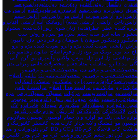
فانتزی
,
رنگساژ
,
روغن آفتاب
,
روغن مو
,
رول دئودورانت و ضد
تعریق
,
ریمل ابرو
,
ریمل چشم
,
آبرسان و مرطوب کننده
,
آرایش بدن
,
آرایش ابرو
,
آرایش صورت
,
آرایش مو
,
آرایش لب
,
آرایش چشم
,
آرایش ناخن
,
آرایشی
,
آرایشی (هدیه)
,
آروماتیک
,
آینه آرایشی
,
آفتاب و
برنزه کننده
,
عطر
,
عطر(هدیه)
,
زبان شوی
,
زیور آلات هدیه
,
سشوار
,
سشوار
,
سایه ابرو
,
سایه چشم
,
سرم مو
,
سرم و روغن
,
ست
مانیکـور و پدیکـور
,
سوهان پا
,
سوهـان و بافـر ناخن
,
تازه
,
تامپون
,
تراش آرایشی
,
تقویت کننده مژه و ابرو
,
تقویت کننده مژه و ابرو
,
تلخ
,
تند
,
تونر
,
تونیک مو
,
تیغ، ژل و فوم اصلاح
,
صابون و شامپو بدن
,
ژل بهداشتی
,
ژل ابرو
,
ژل، موس، واکس و اسپری مو
,
گرم
,
گلی
,
گلی
,
مداد ابرو
,
مداد لب
,
مداد چشم
,
محصولات جانبی و برقی بدن
,
محصولات جانبی و برقی بدن
,
محصولات جانبی و برقی مو
,
محصولات جانبی و برقی مو
,
محصولات ویتامین C
,
ماشین اصلاح
,
ماشین اصلاح گوش، بینی و ابرو
,
ماسک مو
,
ماسک و اسکراب
,
ماژیک ابرو
,
ماژیک لب
,
مراقبت بعد از اصلاح
,
مراقبت از ناخن
,
مراقبت مو
,
مراقبت پوست
,
مرکبات
,
مسواک
,
مسواک برقی
,
مژه
مصنوعی و چسب
,
ملایم
,
موم، وکس، نوار و کرم موبر
,
موچین،
قیچی و تیغ ابرو
,
میسلارواتر
,
میکرودرم
,
میوه ای
,
قاب ابرو
,
لاک
ناخن
,
لاک پاک کن
,
لاک پاک کن
,
لنز رنگی
,
لوازم جانبی رنگ مو
,
لوازم جانبی رنگ مو
,
لوازم وان حمام
,
لوسیون
,
لوسیون سولاریوم
,
لوسیون مو
,
لیفتینگ و لایه بردار
,
کارت هدیه
,
کانسیلر
,
کانتورینگ و
هایلایت
,
کاپ قاعدگی
,
کرم BB و CC و DD
,
کرم دئودورانت و ضد
تعریق
,
کرم دور چشم
,
کرم روز و شب
,
کرم مو
,
کرم پودر
,
کلیپس و