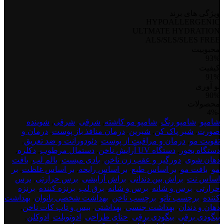
ویژگی های برند
HYPOALLERGENIC
ULTMATE HYDRATION
ALS/SLS/SLES FREE
محبوبیت
93%
کیفیت
91%
نو آوری
90%
محصولات
test
-4%
product
شامپو
,
شامپو رنگ
,
شامپو مو کاشته
,
شرقی
,
شرقی
,
شوینده
dont
صورت
,
شیر پاک کن
,
شیرین
,
درمان منافذ باز پوست
,
درمان و
delete
تقویت مو
,
درمان و مراقبت از پوست
,
دئودورانت و ضد تعریق
,
1
دستگاه بخور
,
دستگاه UV آرایش ناخن
,
دستمال مرطوب
,
دکلره
,
دهان شوی
,
دورگیر و عقب زن ناخن
,
بادی میست
,
بالم لب
,
بافت
مو
,
بافت مو
,
بر اساس طبع
,
بر اساس رایحه
,
بر اساس غلظت
,
بر
اساس نت
,
براش بین دندانی
,
براش آرایشی
,
برس حرارتی
,
برس
حرارتی
,
برس و شانه
,
برس و شانه
,
برق لب
,
برنزه کننده
,
برنزه
کننده
,
برچسب تاتو
,
برچسب ناخن
,
بهداشت شخصی بانوان
,
بهداشت
دهان و دندان
,
بهداشت جنسی
,
بهداشتی
,
بیس و تاپ کات ناخن
,
بیگودی برقی
,
بیگودی برقی
,
حنای طراحی
,
ادوتویلت
,
ادوکلن
,