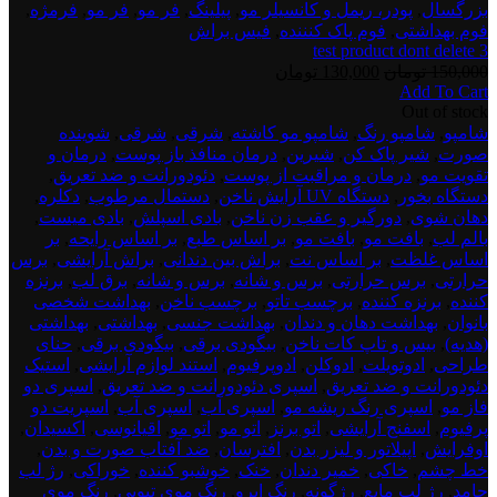
بزرگسال
,
پودر، ریمل و کانسیلر مو
,
پیلینگ
,
فر مو
,
فر مو
,
فرمژه
,
فوم بهداشتی
,
فوم پاک کنننده
,
فیس براش
test product dont delete 3
قیمت
قیمت
150,000
تومان
130,000
تومان
Add To Cart
اصلی:
فعلی:
test
Out of stock
150,000 تومان
130,000 تومان.
product
شامپو
,
شامپو رنگ
,
شامپو مو کاشته
,
شرقی
,
شرقی
,
شوینده
بود.
dont
صورت
,
شیر پاک کن
,
شیرین
,
درمان منافذ باز پوست
,
درمان و
delete
تقویت مو
,
درمان و مراقبت از پوست
,
دئودورانت و ضد تعریق
,
4
دستگاه بخور
,
دستگاه UV آرایش ناخن
,
دستمال مرطوب
,
دکلره
,
دهان شوی
,
دورگیر و عقب زن ناخن
,
بادی اسپلش
,
بادی میست
,
بالم لب
,
بافت مو
,
بافت مو
,
بر اساس طبع
,
بر اساس رایحه
,
بر
اساس غلظت
,
بر اساس نت
,
براش بین دندانی
,
براش آرایشی
,
برس
حرارتی
,
برس حرارتی
,
برس و شانه
,
برس و شانه
,
برق لب
,
برنزه
کننده
,
برنزه کننده
,
برچسب تاتو
,
برچسب ناخن
,
بهداشت شخصی
بانوان
,
بهداشت دهان و دندان
,
بهداشت جنسی
,
بهداشتی
,
بهداشتی
(هدیه)
,
بیس و تاپ کات ناخن
,
بیگودی برقی
,
بیگودی برقی
,
حنای
طراحی
,
ادوتویلت
,
ادوکلن
,
ادوپرفیوم
,
استند لوازم آرایشی
,
استیک
دئودورانت و ضد تعریق
,
اسپری دئودورانت و ضد تعریق
,
اسپری دو
فاز مو
,
اسپری رنگ ریشه مو
,
اسپری آب
,
اسپری آب
,
اسپریت دو
پرفیوم
,
اسفنج آرایشی
,
اتو برنز
,
اتو مو
,
اتو مو
,
اقیانوسی
,
اکسیدان
,
اوفرایش
,
اپیلاتور و لیزر بدن
,
افترسان
,
ضد آفتاب صورت و بدن
,
خط چشم
,
خاکی
,
خمیر دندان
,
خنک
,
خوشبو کننده
,
خوراکی
,
رژ لب
جامد
,
رژ لب مایع
,
رژگونه
,
رنگ ابرو
,
رنگ موی تیوپی
,
رنگ موی