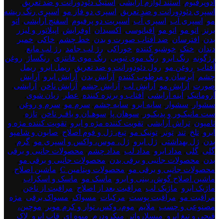
ادوپرفیوم
,
استند لوازم آرایشی
,
استیک دئودورانت و ضد تعریق
,
اسپری دئودورانت و ضد تعریق
,
اسپری دو فاز مو
,
اسپری رنگ ریشه
مو
,
اسپری آب
,
اسپری آب
,
اسپریت دو پرفیوم
,
اسفنج آرایشی
,
اتو
برنز
,
اتو مو
,
اتو مو
,
اقیانوسی
,
اکسیدان
,
اوفرایش
,
اپیلاتور و لیزر
بدن
,
افترسان
,
ضد آفتاب صورت و بدن
,
خط چشم
,
خاکی
,
خمیر
دندان
,
خنک
,
خوشبو کننده
,
خوراکی
,
رژ لب جامد
,
رژ لب مایع
,
رژگونه
,
رنگ ابرو
,
رنگ موی تیوپی
,
رنگ موی فانتزی
,
رنگساژ
,
روغن
آفتاب
,
روغن مو
,
رول دئودورانت و ضد تعریق
,
ریمل ابرو
,
ریمل
چشم
,
آبرسان و مرطوب کننده
,
آرایش بدن
,
آرایش ابرو
,
آرایش
صورت
,
آرایش مو
,
آرایش لب
,
آرایش چشم
,
آرایش ناخن
,
آرایشی
,
آروماتیک
,
آینه آرایشی
,
آفتاب و برنزه کننده
,
عطر
,
زبان شوی
,
سشوار
,
سشوار
,
سایه ابرو
,
سایه چشم
,
سرم مو
,
سرم و روغن
,
ست مانیکـور و پدیکـور
,
سوهان پا
,
سوهـان و بافـر ناخن
,
تازه
,
تامپون
,
تراش آرایشی
,
تقویت کننده مژه و ابرو
,
تقویت کننده مژه و
ابرو
,
تلخ
,
تند
,
تونر
,
تونیک مو
,
تیغ، ژل و فوم اصلاح
,
صابون و شامپو
بدن
,
ژل بهداشتی
,
ژل ابرو
,
ژل، موس، واکس و اسپری مو
,
گرم
,
گلی
,
گلی
,
مداد ابرو
,
مداد لب
,
مداد چشم
,
محصولات جانبی و برقی
بدن
,
محصولات جانبی و برقی بدن
,
محصولات جانبی و برقی مو
,
محصولات جانبی و برقی مو
,
محصولات ویتامین C
,
ماشین اصلاح
,
ماشین اصلاح گوش، بینی و ابرو
,
ماسک مو
,
ماسک و اسکراب
,
ماژیک ابرو
,
ماژیک لب
,
مراقبت بعد از اصلاح
,
مراقبت از ناخن
,
مراقبت مو
,
مراقبت پوست
,
مرکبات
,
مسواک
,
مسواک برقی
,
مژه
مصنوعی و چسب
,
ملایم
,
موم، وکس، نوار و کرم موبر
,
موچین،
قیچی و تیغ ابرو
,
میسلارواتر
,
میکرودرم
,
میوه ای
,
قاب ابرو
,
لاک