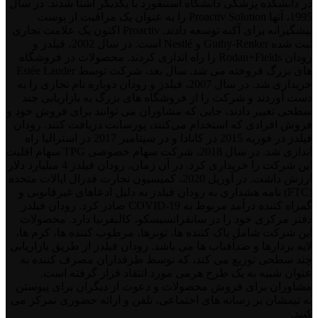
در دانشکده پزشکی دانشگاه استنفورد با یکدیگر آشنا شدند. در سال
1995، آنها Proactiv Solution را به عنوان یک مراقبت از پوست
پیشگیرانه برای آکنه توسعه دادند. Proactiv اکنون یک علامت تجاری
ثبت شده Guthy-Renker و Nestlé است. در سال 2002، فیلدز و
رودان Rodan+Fields را راه اندازی کردند. محصولات در فروشگاه
های بزرگ فروخته می شد. سال بعد، شرکت توسط Estée Lauder
خریداری شد. در سال 2007، فیلدز و رودان دوباره نام تجاری را به
دست آوردند و شرکت را از فروشگاه‌ های بزرگ به بازاریابی چند
سطحی تغییر دادند، جایی که مشاوران می‌ توانند برای فروش خود و
فروش افرادی که استخدام می‌کنند، پورسانت دریافت کنند. رودان
فیلدز در فوریه 2015 در کانادا و در سپتامبر 2017 در استرالیا راه
اندازی شد. در سال 2018، شرکت سهام خصوصی TPG سهام اقلیت
این شرکت را خریداری کرد. در آن زمان، رودان فیلدز 4 میلیارد دلار
ارزش داشت. در آوریل 2020، کمیسیون تجارت فدرال ایالات متحده
(FTC) نامه هشداری به رودان فیلدز به دلیل ادعاهای غیرقانونی و
گمراه کننده درآمد مربوط به COVID-19 صادر کرد. رودان فیلدز
دفتر مرکزی خود را در سانفرانسیسکو، کالیفرنیا دارد. محصولات
این شرکت شامل پاک کننده ها، تونرها، مرطوب کننده ها، کرم ها،
لایه بردارها و ضدآفتاب ها می باشد. رودان فیلدز از طریق بازاریابی
چند سطحی توزیع می کند، که توسط طرفداران مصرف کننده به
عنوان شبیه به یک طرح هرمی مورد انتقاد قرار گرفته است.
مشاوران برای فروش محصولات و دعوت از دیگران برای پیوستن
به تیمشان بر رسانه های اجتماعی، تلفن و ارائه حضوری تمرکز می
کنند.