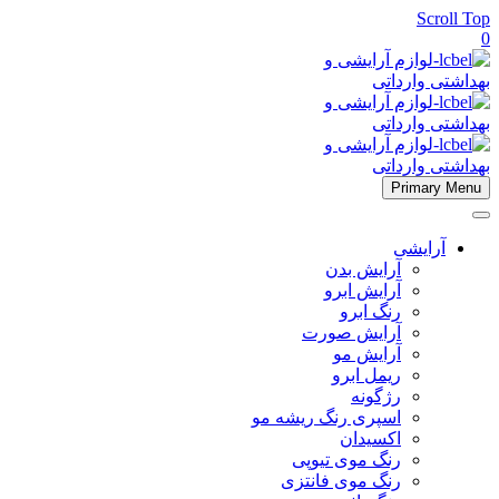
Scroll Top
0
Primary Menu
آرایشی
آرایش بدن
آرایش ابرو
رنگ ابرو
آرایش صورت
آرایش مو
ریمل ابرو
رژگونه
اسپری رنگ ریشه مو
اکسیدان
رنگ موی تیوپی
رنگ موی فانتزی