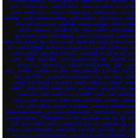
اساس نت
,
براش بین دندانی
,
براش آرایشی
,
برس حرارتی
,
برس
حرارتی
,
برس و شانه
,
برس و شانه
,
برق لب
,
برنزه کننده
,
برنزه
کننده
,
برچسب تاتو
,
برچسب ناخن
,
بهداشت شخصی بانوان
,
بهداشت
دهان و دندان
,
بهداشت جنسی
,
بهداشتی
,
بیس و تاپ کات ناخن
,
بیگودی برقی
,
بیگودی برقی
,
حنای طراحی
,
ادوتویلت
,
ادوکلن
,
ادوپرفیوم
,
استند لوازم آرایشی
,
استیک دئودورانت و ضد تعریق
,
اسپری دئودورانت و ضد تعریق
,
اسپری دو فاز مو
,
اسپری رنگ ریشه
مو
,
اسپری آب
,
اسپری آب
,
اسپریت دو پرفیوم
,
اسفنج آرایشی
,
اتو
برنز
,
اتو مو
,
اتو مو
,
اقیانوسی
,
اکسیدان
,
اوفرایش
,
اپیلاتور و لیزر
بدن
,
افترسان
,
ضد آفتاب صورت و بدن
,
خط چشم
,
خاکی
,
خمیر
دندان
,
خنک
,
خوشبو کننده
,
خوراکی
,
رژ لب جامد
,
رژ لب مایع
,
رژگونه
,
رنگ ابرو
,
رنگ موی تیوپی
,
رنگ موی فانتزی
,
رنگساژ
,
روغن
آفتاب
,
روغن مو
,
رول دئودورانت و ضد تعریق
,
ریمل ابرو
,
ریمل
چشم
,
آبرسان و مرطوب کننده
,
آرایش بدن
,
آرایش ابرو
,
آرایش
صورت
,
آرایش مو
,
آرایش لب
,
آرایش چشم
,
آرایش ناخن
,
آرایشی
,
آروماتیک
,
آینه آرایشی
,
آفتاب و برنزه کننده
,
عطر
,
زبان شوی
,
سشوار
,
سشوار
,
سایه ابرو
,
سایه چشم
,
سرم مو
,
سرم و روغن
,
ست مانیکـور و پدیکـور
,
سوهان پا
,
سوهـان و بافـر ناخن
,
تازه
,
تامپون
,
تراش آرایشی
,
تقویت کننده مژه و ابرو
,
تقویت کننده مژه و
ابرو
,
تلخ
,
تند
,
تونر
,
تونیک مو
,
تیغ، ژل و فوم اصلاح
,
صابون و شامپو
بدن
,
ژل بهداشتی
,
ژل ابرو
,
ژل، موس، واکس و اسپری مو
,
گرم
,
گلی
,
گلی
,
مداد ابرو
,
مداد لب
,
مداد چشم
,
محصولات جانبی و برقی
بدن
,
محصولات جانبی و برقی بدن
,
محصولات جانبی و برقی مو
,