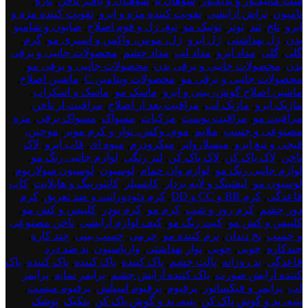
ست مانیکـور و پدیکـور
,
سوهان پا
,
سوهـان و بافـر ناخن
,
تازه
,
تامپون
,
تراش آرایشی
,
تقویت کننده مژه و ابرو
,
تقویت کننده مژه و
ابرو
,
تلخ
,
تند
,
تونر
,
تونیک مو
,
تیغ، ژل و فوم اصلاح
,
صابون و شامپو
بدن
,
ژل بهداشتی
,
ژل ابرو
,
ژل، موس، واکس و اسپری مو
,
گرم
,
گلی
,
گلی
,
مداد ابرو
,
مداد لب
,
مداد چشم
,
محصولات جانبی و برقی
بدن
,
محصولات جانبی و برقی بدن
,
محصولات جانبی و برقی مو
,
محصولات جانبی و برقی مو
,
محصولات ویتامین C
,
ماشین اصلاح
,
ماشین اصلاح گوش، بینی و ابرو
,
ماسک مو
,
ماسک و اسکراب
,
ماژیک ابرو
,
ماژیک لب
,
مراقبت بعد از اصلاح
,
مراقبت از ناخن
,
مراقبت مو
,
مراقبت پوست
,
مرکبات
,
مسواک
,
مسواک برقی
,
مژه
مصنوعی و چسب
,
ملایم
,
موم، وکس، نوار و کرم موبر
,
موچین،
قیچی و تیغ ابرو
,
میسلارواتر
,
میکرودرم
,
میوه ای
,
قاب ابرو
,
لاک
ناخن
,
لاک پاک کن
,
لاک پاک کن
,
لنز رنگی
,
لوازم جانبی رنگ مو
,
لوازم جانبی رنگ مو
,
لوازم وان حمام
,
لوسیون
,
لوسیون سولاریوم
,
لوسیون مو
,
لیفتینگ و لایه بردار
,
کانسیلر
,
کانتورینگ و هایلایت
,
کاپ
قاعدگی
,
کرم BB و CC و DD
,
کرم دئودورانت و ضد تعریق
,
کرم
دور چشم
,
کرم روز و شب
,
کرم مو
,
کرم پودر
,
کلیپس و کش مو
,
کلیپس و کش مو
,
کیت رنگ مو
,
کیف لوازم آرایشی
,
ناخن مصنوعی
و چسب
,
نخ دندان
,
نرم کننده مو
,
چرمی
,
چسب بینی
,
چند کاره
,
چندکاره
,
چوبی
,
چوبی
,
نوار بهداشتی
,
واریاسیون
,
پد ضد درد
قاعدگی
,
پد روزانه
,
پالت چشم
,
پاک کننده
,
پاک کننده
,
پاک کننده
,
پاک
کننده آرایش صورت
,
پاک کننده آرایش چشم
,
پرایمر سایه
,
پرایمر
لب
,
پرایمر و فیکساتور
,
پرفیوم
,
پرفیوم اسپلش
,
پرفیوم میست
,
پنبه، پد و گوش پاک کن
,
پنبه، پد و گوش پاک کن
,
پنکیک
,
پوشک