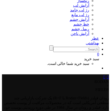
رنگساژ
آرایش لب
رژ لب جامد
رژ لب مایع
آرایش چشم
خط چشم
ریمل چشم
آرایش ناخن
عطر
بهداشتی
0
سبد خرید
سبد خرید شما خالی است.


RODAN
+
FIELDS
رودان فیلدز (Rodan+Fields یا R+F) یک شرکت بازاریابی چند
سطحی آمریکایی است که در محصولات مراقبت از پوست تخصص
دارد. فیلدز و رودان در سال 1984 در طی دوره رزیدنتی پوست خود