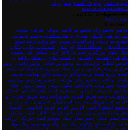
فوم بهداشتی
,
فوم پاک کنننده
,
فیس براش
test product dont delete 3
قیمت
قیمت
150,000
تومان
130,000
تومان
Add To Cart
اصلی:
فعلی:
test
Out of stock
150,000 تومان
130,000 تومان.
product
شامپو
,
شامپو رنگ
,
شامپو مو کاشته
,
شرقی
,
شرقی
,
شوینده
بود.
dont
صورت
,
شیر پاک کن
,
شیرین
,
درمان منافذ باز پوست
,
درمان و
delete
تقویت مو
,
درمان و مراقبت از پوست
,
دئودورانت و ضد تعریق
,
4
دستگاه بخور
,
دستگاه UV آرایش ناخن
,
دستمال مرطوب
,
دکلره
,
دهان شوی
,
دورگیر و عقب زن ناخن
,
بادی اسپلش
,
بادی میست
,
بالم لب
,
بافت مو
,
بافت مو
,
بر اساس طبع
,
بر اساس رایحه
,
بر
اساس غلظت
,
بر اساس نت
,
براش بین دندانی
,
براش آرایشی
,
برس
حرارتی
,
برس حرارتی
,
برس و شانه
,
برس و شانه
,
برق لب
,
برنزه
کننده
,
برنزه کننده
,
برچسب تاتو
,
برچسب ناخن
,
بهداشت شخصی
بانوان
,
بهداشت دهان و دندان
,
بهداشت جنسی
,
بهداشتی
,
بهداشتی
(هدیه)
,
بیس و تاپ کات ناخن
,
بیگودی برقی
,
بیگودی برقی
,
حنای
طراحی
,
ادوتویلت
,
ادوکلن
,
ادوپرفیوم
,
استند لوازم آرایشی
,
استیک
دئودورانت و ضد تعریق
,
اسپری دئودورانت و ضد تعریق
,
اسپری دو
فاز مو
,
اسپری رنگ ریشه مو
,
اسپری آب
,
اسپری آب
,
اسپریت دو
پرفیوم
,
اسفنج آرایشی
,
اتو برنز
,
اتو مو
,
اتو مو
,
اقیانوسی
,
اکسیدان
,
اوفرایش
,
اپیلاتور و لیزر بدن
,
افترسان
,
ضد آفتاب صورت و بدن
,
خط چشم
,
خاکی
,
خمیر دندان
,
خنک
,
خوشبو کننده
,
خوراکی
,
رژ لب
جامد
,
رژ لب مایع
,
رژگونه
,
رنگ ابرو
,
رنگ موی تیوپی
,
رنگ موی
فانتزی
,
رنگساژ
,
روغن آفتاب
,
روغن مو
,
رول دئودورانت و ضد