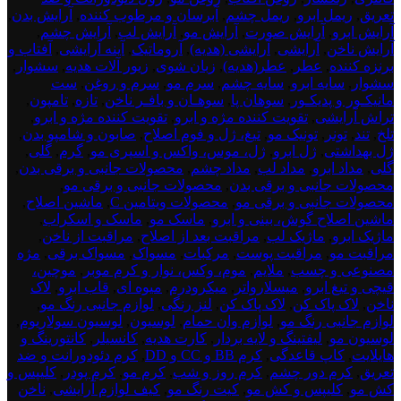
تعریق
,
ریمل ابرو
,
ریمل چشم
,
آبرسان و مرطوب کننده
,
آرایش بدن
,
آرایش ابرو
,
آرایش صورت
,
آرایش مو
,
آرایش لب
,
آرایش چشم
,
آرایش ناخن
,
آرایشی
,
آرایشی (هدیه)
,
آروماتیک
,
آینه آرایشی
,
آفتاب و
برنزه کننده
,
عطر
,
عطر(هدیه)
,
زبان شوی
,
زیور آلات هدیه
,
سشوار
,
سشوار
,
سایه ابرو
,
سایه چشم
,
سرم مو
,
سرم و روغن
,
ست
مانیکـور و پدیکـور
,
سوهان پا
,
سوهـان و بافـر ناخن
,
تازه
,
تامپون
,
تراش آرایشی
,
تقویت کننده مژه و ابرو
,
تقویت کننده مژه و ابرو
,
تلخ
,
تند
,
تونر
,
تونیک مو
,
تیغ، ژل و فوم اصلاح
,
صابون و شامپو بدن
,
ژل بهداشتی
,
ژل ابرو
,
ژل، موس، واکس و اسپری مو
,
گرم
,
گلی
,
گلی
,
مداد ابرو
,
مداد لب
,
مداد چشم
,
محصولات جانبی و برقی بدن
,
محصولات جانبی و برقی بدن
,
محصولات جانبی و برقی مو
,
محصولات جانبی و برقی مو
,
محصولات ویتامین C
,
ماشین اصلاح
,
ماشین اصلاح گوش، بینی و ابرو
,
ماسک مو
,
ماسک و اسکراب
,
ماژیک ابرو
,
ماژیک لب
,
مراقبت بعد از اصلاح
,
مراقبت از ناخن
,
مراقبت مو
,
مراقبت پوست
,
مرکبات
,
مسواک
,
مسواک برقی
,
مژه
مصنوعی و چسب
,
ملایم
,
موم، وکس، نوار و کرم موبر
,
موچین،
قیچی و تیغ ابرو
,
میسلارواتر
,
میکرودرم
,
میوه ای
,
قاب ابرو
,
لاک
ناخن
,
لاک پاک کن
,
لاک پاک کن
,
لنز رنگی
,
لوازم جانبی رنگ مو
,
لوازم جانبی رنگ مو
,
لوازم وان حمام
,
لوسیون
,
لوسیون سولاریوم
,
لوسیون مو
,
لیفتینگ و لایه بردار
,
کارت هدیه
,
کانسیلر
,
کانتورینگ و
هایلایت
,
کاپ قاعدگی
,
کرم BB و CC و DD
,
کرم دئودورانت و ضد
تعریق
,
کرم دور چشم
,
کرم روز و شب
,
کرم مو
,
کرم پودر
,
کلیپس و
کش مو
,
کلیپس و کش مو
,
کیت رنگ مو
,
کیف لوازم آرایشی
,
ناخن