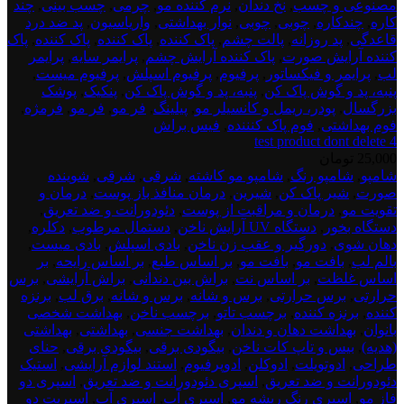
مصنوعی و چسب
,
نخ دندان
,
نرم کننده مو
,
چرمی
,
چسب بینی
,
چند
کاره
,
چندکاره
,
چوبی
,
چوبی
,
نوار بهداشتی
,
واریاسیون
,
پد ضد درد
قاعدگی
,
پد روزانه
,
پالت چشم
,
پاک کننده
,
پاک کننده
,
پاک کننده
,
پاک
کننده آرایش صورت
,
پاک کننده آرایش چشم
,
پرایمر سایه
,
پرایمر
لب
,
پرایمر و فیکساتور
,
پرفیوم
,
پرفیوم اسپلش
,
پرفیوم میست
,
پنبه، پد و گوش پاک کن
,
پنبه، پد و گوش پاک کن
,
پنکیک
,
پوشک
بزرگسال
,
پودر، ریمل و کانسیلر مو
,
پیلینگ
,
فر مو
,
فر مو
,
فرمژه
,
فوم بهداشتی
,
فوم پاک کنننده
,
فیس براش
test product dont delete 4
25,000
تومان
test
شامپو
,
شامپو رنگ
,
شامپو مو کاشته
,
شرقی
,
شرقی
,
شوینده
product
صورت
,
شیر پاک کن
,
شیرین
,
درمان منافذ باز پوست
,
درمان و
dont
تقویت مو
,
درمان و مراقبت از پوست
,
دئودورانت و ضد تعریق
,
deletee
دستگاه بخور
,
دستگاه UV آرایش ناخن
,
دستمال مرطوب
,
دکلره
,
5
دهان شوی
,
دورگیر و عقب زن ناخن
,
بادی اسپلش
,
بادی میست
,
بالم لب
,
بافت مو
,
بافت مو
,
بر اساس طبع
,
بر اساس رایحه
,
بر
اساس غلظت
,
بر اساس نت
,
براش بین دندانی
,
براش آرایشی
,
برس
حرارتی
,
برس حرارتی
,
برس و شانه
,
برس و شانه
,
برق لب
,
برنزه
کننده
,
برنزه کننده
,
برچسب تاتو
,
برچسب ناخن
,
بهداشت شخصی
بانوان
,
بهداشت دهان و دندان
,
بهداشت جنسی
,
بهداشتی
,
بهداشتی
(هدیه)
,
بیس و تاپ کات ناخن
,
بیگودی برقی
,
بیگودی برقی
,
حنای
طراحی
,
ادوتویلت
,
ادوکلن
,
ادوپرفیوم
,
استند لوازم آرایشی
,
استیک
دئودورانت و ضد تعریق
,
اسپری دئودورانت و ضد تعریق
,
اسپری دو
فاز مو
,
اسپری رنگ ریشه مو
,
اسپری آب
,
اسپری آب
,
اسپریت دو