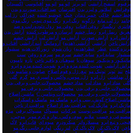
پرفیوم
,
اسفنج آرایشی
,
اتو برنز
,
اتو مو
,
اتو مو
,
اقیانوسی
,
اکسیدان
,
اوفرایش
,
اپیلاتور و لیزر بدن
,
افترسان
,
ضد آفتاب صورت و بدن
,
خط چشم
,
خاکی
,
خمیر دندان
,
خنک
,
خوشبو کننده
,
خوراکی
,
رژ لب
جامد
,
رژ لب مایع
,
رژگونه
,
رنگ ابرو
,
رنگ موی تیوپی
,
رنگ موی
فانتزی
,
رنگساژ
,
روغن آفتاب
,
روغن مو
,
رول دئودورانت و ضد
تعریق
,
ریمل ابرو
,
ریمل چشم
,
آبرسان و مرطوب کننده
,
آرایش بدن
,
آرایش ابرو
,
آرایش صورت
,
آرایش مو
,
آرایش لب
,
آرایش چشم
,
آرایش ناخن
,
آرایشی
,
آرایشی (هدیه)
,
آروماتیک
,
آینه آرایشی
,
آفتاب و
برنزه کننده
,
عطر
,
عطر(هدیه)
,
زبان شوی
,
زیور آلات هدیه
,
سشوار
,
سشوار
,
سایه ابرو
,
سایه چشم
,
سرم مو
,
سرم و روغن
,
ست
مانیکـور و پدیکـور
,
سوهان پا
,
سوهـان و بافـر ناخن
,
تازه
,
تامپون
,
تراش آرایشی
,
تقویت کننده مژه و ابرو
,
تقویت کننده مژه و ابرو
,
تلخ
,
تند
,
تونر
,
تونیک مو
,
تیغ، ژل و فوم اصلاح
,
صابون و شامپو بدن
,
ژل بهداشتی
,
ژل ابرو
,
ژل، موس، واکس و اسپری مو
,
گرم
,
گلی
,
گلی
,
مداد ابرو
,
مداد لب
,
مداد چشم
,
محصولات جانبی و برقی بدن
,
محصولات جانبی و برقی بدن
,
محصولات جانبی و برقی مو
,
محصولات جانبی و برقی مو
,
محصولات ویتامین C
,
ماشین اصلاح
,
ماشین اصلاح گوش، بینی و ابرو
,
ماسک مو
,
ماسک و اسکراب
,
ماژیک ابرو
,
ماژیک لب
,
مراقبت بعد از اصلاح
,
مراقبت از ناخن
,
مراقبت مو
,
مراقبت پوست
,
مرکبات
,
مسواک
,
مسواک برقی
,
مژه
مصنوعی و چسب
,
ملایم
,
موم، وکس، نوار و کرم موبر
,
موچین،
قیچی و تیغ ابرو
,
میسلارواتر
,
میکرودرم
,
میوه ای
,
قاب ابرو
,
لاک
ناخن
,
لاک پاک کن
,
لاک پاک کن
,
لنز رنگی
,
لوازم جانبی رنگ مو
,