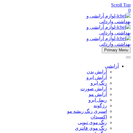
Scroll Top
0
Primary Menu
آرایشی
آرایش بدن
آرایش ابرو
رنگ ابرو
آرایش صورت
آرایش مو
ریمل ابرو
رژگونه
اسپری رنگ ریشه مو
اکسیدان
رنگ موی تیوپی
رنگ موی فانتزی