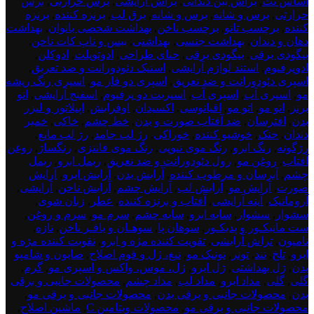
اساس نت
,
براش بین دندانی
,
براش آرایشی
,
برس حرارتی
,
برس
حرارتی
,
برس و شانه
,
برس و شانه
,
برق لب
,
برنزه کننده
,
برنزه
کننده
,
برچسب تاتو
,
برچسب ناخن
,
بهداشت شخصی بانوان
,
بهداشت
دهان و دندان
,
بهداشت جنسی
,
بهداشتی
,
بیس و تاپ کات ناخن
,
بیگودی برقی
,
بیگودی برقی
,
حنای طراحی
,
ادوتویلت
,
ادوکلن
,
ادوپرفیوم
,
استند لوازم آرایشی
,
استیک دئودورانت و ضد تعریق
,
اسپری دئودورانت و ضد تعریق
,
اسپری دو فاز مو
,
اسپری رنگ ریشه
مو
,
اسپری آب
,
اسپری آب
,
اسپریت دو پرفیوم
,
اسفنج آرایشی
,
اتو
برنز
,
اتو مو
,
اتو مو
,
اقیانوسی
,
اکسیدان
,
اوفرایش
,
اپیلاتور و لیزر
بدن
,
افترسان
,
ضد آفتاب صورت و بدن
,
خط چشم
,
خاکی
,
خمیر
دندان
,
خنک
,
خوشبو کننده
,
خوراکی
,
رژ لب جامد
,
رژ لب مایع
,
رژگونه
,
رنگ ابرو
,
رنگ موی تیوپی
,
رنگ موی فانتزی
,
رنگساژ
,
روغن
آفتاب
,
روغن مو
,
رول دئودورانت و ضد تعریق
,
ریمل ابرو
,
ریمل
چشم
,
آبرسان و مرطوب کننده
,
آرایش بدن
,
آرایش ابرو
,
آرایش
صورت
,
آرایش مو
,
آرایش لب
,
آرایش چشم
,
آرایش ناخن
,
آرایشی
,
آروماتیک
,
آینه آرایشی
,
آفتاب و برنزه کننده
,
عطر
,
زبان شوی
,
سشوار
,
سشوار
,
سایه ابرو
,
سایه چشم
,
سرم مو
,
سرم و روغن
,
ست مانیکـور و پدیکـور
,
سوهان پا
,
سوهـان و بافـر ناخن
,
تازه
,
تامپون
,
تراش آرایشی
,
تقویت کننده مژه و ابرو
,
تقویت کننده مژه و
ابرو
,
تلخ
,
تند
,
تونر
,
تونیک مو
,
تیغ، ژل و فوم اصلاح
,
صابون و شامپو
بدن
,
ژل بهداشتی
,
ژل ابرو
,
ژل، موس، واکس و اسپری مو
,
گرم
,
گلی
,
گلی
,
مداد ابرو
,
مداد لب
,
مداد چشم
,
محصولات جانبی و برقی
بدن
,
محصولات جانبی و برقی بدن
,
محصولات جانبی و برقی مو
,
محصولات جانبی و برقی مو
,
محصولات ویتامین C
,
ماشین اصلاح
,