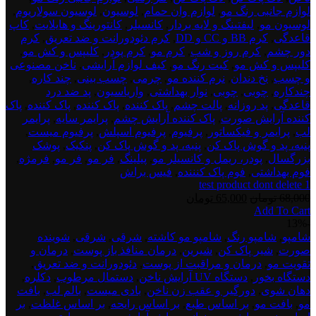
لوازم جانبی رنگ مو
,
لوازم وان حمام
,
لوسیون
,
لوسیون سولاریوم
,
لوسیون مو
,
لیفتینگ و لایه بردار
,
کانسیلر
,
کانتورینگ و هایلایت
,
کاپ
قاعدگی
,
کرم BB و CC و DD
,
کرم دئودورانت و ضد تعریق
,
کرم
دور چشم
,
کرم روز و شب
,
کرم مو
,
کرم پودر
,
کلیپس و کش مو
,
کلیپس و کش مو
,
کیت رنگ مو
,
کیف لوازم آرایشی
,
ناخن مصنوعی
و چسب
,
نخ دندان
,
نرم کننده مو
,
چرمی
,
چسب بینی
,
چند کاره
,
چندکاره
,
چوبی
,
چوبی
,
نوار بهداشتی
,
واریاسیون
,
پد ضد درد
قاعدگی
,
پد روزانه
,
پالت چشم
,
پاک کننده
,
پاک کننده
,
پاک کننده
,
پاک
کننده آرایش صورت
,
پاک کننده آرایش چشم
,
پرایمر سایه
,
پرایمر
لب
,
پرایمر و فیکساتور
,
پرفیوم
,
پرفیوم اسپلش
,
پرفیوم میست
,
پنبه، پد و گوش پاک کن
,
پنبه، پد و گوش پاک کن
,
پنکیک
,
پوشک
بزرگسال
,
پودر، ریمل و کانسیلر مو
,
پیلینگ
,
فر مو
,
فر مو
,
فرمژه
,
فوم بهداشتی
,
فوم پاک کنننده
,
فیس براش
test product dont delete 1
قیمت
قیمت
68,000
تومان
65,000
تومان
Add To Cart
اصلی:
فعلی:
test
-13%
68,000 تومان
65,000 تومان.
product
شامپو
,
شامپو رنگ
,
شامپو مو کاشته
,
شرقی
,
شرقی
,
شوینده
بود.
dont
صورت
,
شیر پاک کن
,
شیرین
,
درمان منافذ باز پوست
,
درمان و
delete
تقویت مو
,
درمان و مراقبت از پوست
,
دئودورانت و ضد تعریق
,
2
دستگاه بخور
,
دستگاه UV آرایش ناخن
,
دستمال مرطوب
,
دکلره
,
دهان شوی
,
دورگیر و عقب زن ناخن
,
بادی میست
,
بالم لب
,
بافت
مو
,
بافت مو
,
بر اساس طبع
,
بر اساس رایحه
,
بر اساس غلظت
,
بر