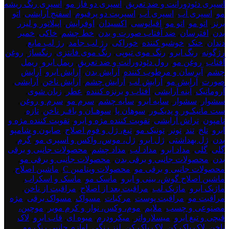
اسپری دئودورانت و ضد تعریق
,
اسپری دو فاز مو
,
اسپری رنگ ریشه
مو
,
اسپری آب
,
اسپری آب
,
اسپریت دو پرفیوم
,
اسفنج آرایشی
,
اتو
برنز
,
اتو مو
,
اتو مو
,
اقیانوسی
,
اکسیدان
,
اوفرایش
,
اپیلاتور و لیزر
بدن
,
افترسان
,
ضد آفتاب صورت و بدن
,
خط چشم
,
خاکی
,
خمیر
دندان
,
خنک
,
خوشبو کننده
,
خوراکی
,
رژ لب جامد
,
رژ لب مایع
,
رژگونه
,
رنگ ابرو
,
رنگ موی تیوپی
,
رنگ موی فانتزی
,
رنگساژ
,
روغن
آفتاب
,
روغن مو
,
رول دئودورانت و ضد تعریق
,
ریمل ابرو
,
ریمل
چشم
,
آبرسان و مرطوب کننده
,
آرایش بدن
,
آرایش ابرو
,
آرایش
صورت
,
آرایش مو
,
آرایش لب
,
آرایش چشم
,
آرایش ناخن
,
آرایشی
,
آروماتیک
,
آینه آرایشی
,
آفتاب و برنزه کننده
,
عطر
,
زبان شوی
,
سشوار
,
سشوار
,
سایه ابرو
,
سایه چشم
,
سرم مو
,
سرم و روغن
,
ست مانیکـور و پدیکـور
,
سوهان پا
,
سوهـان و بافـر ناخن
,
تازه
,
تامپون
,
تراش آرایشی
,
تقویت کننده مژه و ابرو
,
تقویت کننده مژه و
ابرو
,
تلخ
,
تند
,
تونر
,
تونیک مو
,
تیغ، ژل و فوم اصلاح
,
صابون و شامپو
بدن
,
ژل بهداشتی
,
ژل ابرو
,
ژل، موس، واکس و اسپری مو
,
گرم
,
گلی
,
گلی
,
مداد ابرو
,
مداد لب
,
مداد چشم
,
محصولات جانبی و برقی
بدن
,
محصولات جانبی و برقی بدن
,
محصولات جانبی و برقی مو
,
محصولات جانبی و برقی مو
,
محصولات ویتامین C
,
ماشین اصلاح
,
ماشین اصلاح گوش، بینی و ابرو
,
ماسک مو
,
ماسک و اسکراب
,
ماژیک ابرو
,
ماژیک لب
,
مراقبت بعد از اصلاح
,
مراقبت از ناخن
,
مراقبت مو
,
مراقبت پوست
,
مرکبات
,
مسواک
,
مسواک برقی
,
مژه
مصنوعی و چسب
,
ملایم
,
موم، وکس، نوار و کرم موبر
,
موچین،
قیچی و تیغ ابرو
,
میسلارواتر
,
میکرودرم
,
میوه ای
,
قاب ابرو
,
لاک
ناخن
,
لاک پاک کن
,
لاک پاک کن
,
لنز رنگی
,
لوازم جانبی رنگ مو
,