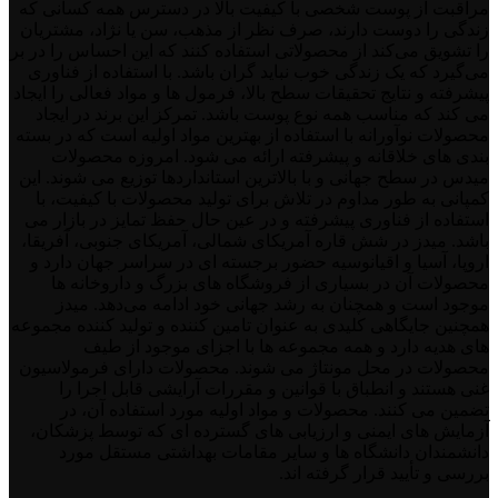
مراقبت از پوست شخصی با کیفیت بالا در دسترس همه کسانی که
زندگی را دوست دارند، صرف نظر از مذهب، سن یا نژاد، مشتریان
را تشویق می‌کند از محصولاتی استفاده کنند که این احساس را در بر
می‌گیرد که یک زندگی خوب نباید گران باشد. با استفاده از فناوری
پیشرفته و نتایج تحقیقات سطح بالا، فرمول ها و مواد فعالی را ایجاد
می کند که مناسب همه نوع پوست باشد. تمرکز این برند در ایجاد
محصولات نوآورانه با استفاده از بهترین مواد اولیه است که در بسته
بندی های خلاقانه و پیشرفته ارائه می شود. امروزه محصولات
میدس در سطح جهانی و با بالاترین استانداردها توزیع می شوند. این
کمپانی به طور مداوم در تلاش برای تولید محصولات با کیفیت، با
استفاده از فناوری پیشرفته و در عین حال حفظ تمایز در بازار می
باشد. میدز در شش قاره آمریکای شمالی، آمریکای جنوبی، آفریقا،
اروپا، آسیا و اقیانوسیه حضور برجسته ای در سراسر جهان دارد و
محصولات آن در بسیاری از فروشگاه‌ های بزرگ و داروخانه‌ ها
موجود است و همچنان به رشد جهانی خود ادامه می‌دهد. میدز
همچنین جایگاهی کلیدی به عنوان تامین کننده و تولید کننده مجموعه
های هدیه دارد و همه مجموعه ها با اجزای موجود از طیف
محصولات در محل مونتاژ می شوند. محصولات دارای فرمولاسیون
غنی هستند و انطباق با قوانین و مقررات آرایشی قابل اجرا را
تضمین می کنند. محصولات و مواد اولیه مورد استفاده آن، در
آزمایش های ایمنی و ارزیابی های گسترده ای که توسط پزشکان،
دانشمندان دانشگاه ها و سایر مقامات بهداشتی مستقل مورد
بررسی و تأیید قرار گرفته اند.