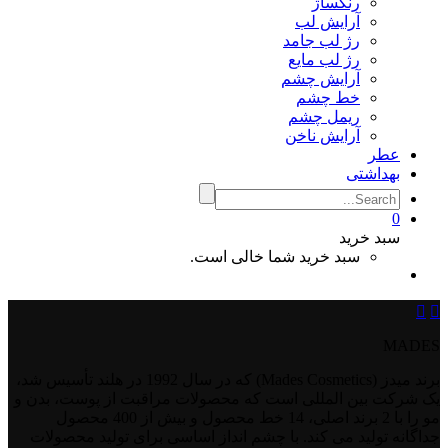
رنگساژ
آرایش لب
رژ لب جامد
رژ لب مایع
آرایش چشم
خط چشم
ریمل چشم
آرایش ناخن
عطر
بهداشتی
0
سبد خرید
سبد خرید شما خالی است.


MADES
برند میدز (Mades Cosmetics) که در سال 1992 در هلند تأسیس شد،
یک شرکت بین المللی است که محصولات مراقبت از پوست، بدن و
مو را با 2 برند اصلی، 14 خط محصول و بیش از 400 محصول
جداگانه تولید می کند. با چشم انداز اساسی برای تولید محصولات