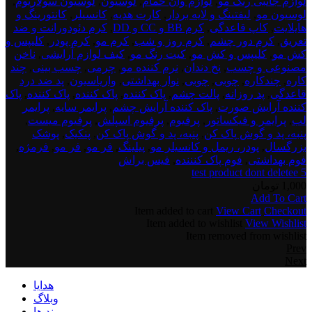
لوازم جانبی رنگ مو
,
لوازم وان حمام
,
لوسیون
,
لوسیون سولاریوم
,
لوسیون مو
,
لیفتینگ و لایه بردار
,
کارت هدیه
,
کانسیلر
,
کانتورینگ و
هایلایت
,
کاپ قاعدگی
,
کرم BB و CC و DD
,
کرم دئودورانت و ضد
تعریق
,
کرم دور چشم
,
کرم روز و شب
,
کرم مو
,
کرم پودر
,
کلیپس و
کش مو
,
کلیپس و کش مو
,
کیت رنگ مو
,
کیف لوازم آرایشی
,
ناخن
مصنوعی و چسب
,
نخ دندان
,
نرم کننده مو
,
چرمی
,
چسب بینی
,
چند
کاره
,
چندکاره
,
چوبی
,
چوبی
,
نوار بهداشتی
,
واریاسیون
,
پد ضد درد
قاعدگی
,
پد روزانه
,
پالت چشم
,
پاک کننده
,
پاک کننده
,
پاک کننده
,
پاک
کننده آرایش صورت
,
پاک کننده آرایش چشم
,
پرایمر سایه
,
پرایمر
لب
,
پرایمر و فیکساتور
,
پرفیوم
,
پرفیوم اسپلش
,
پرفیوم میست
,
پنبه، پد و گوش پاک کن
,
پنبه، پد و گوش پاک کن
,
پنکیک
,
پوشک
بزرگسال
,
پودر، ریمل و کانسیلر مو
,
پیلینگ
,
فر مو
,
فر مو
,
فرمژه
,
فوم بهداشتی
,
فوم پاک کنننده
,
فیس براش
test product dont deletee 5
1,000
تومان
Add To Cart
Item added to cart
View Cart
Checkout
Item added to wishlist
View Wishlist
Item removed from wishlist
Prev
Next
هدایا
وبلاگ
برند ها