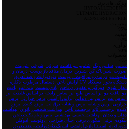
ویژگی های برند
HYPOALLERGENIC
ULTMATE HYDRATION
ALS/SLS/SLES FREE
محبوبیت
95%
کیفیت
92%
نو آوری
90%
محصولات
test
-4%
product
شامپو
,
شامپو رنگ
,
شامپو مو کاشته
,
شرقی
,
شرقی
,
شوینده
dont
صورت
,
شیر پاک کن
,
شیرین
,
درمان منافذ باز پوست
,
درمان و
delete
تقویت مو
,
درمان و مراقبت از پوست
,
دئودورانت و ضد تعریق
,
1
دستگاه بخور
,
دستگاه UV آرایش ناخن
,
دستمال مرطوب
,
دکلره
,
دهان شوی
,
دورگیر و عقب زن ناخن
,
بادی میست
,
بالم لب
,
بافت
مو
,
بافت مو
,
بر اساس طبع
,
بر اساس رایحه
,
بر اساس غلظت
,
بر
اساس نت
,
براش بین دندانی
,
براش آرایشی
,
برس حرارتی
,
برس
حرارتی
,
برس و شانه
,
برس و شانه
,
برق لب
,
برنزه کننده
,
برنزه
کننده
,
برچسب تاتو
,
برچسب ناخن
,
بهداشت شخصی بانوان
,
بهداشت
دهان و دندان
,
بهداشت جنسی
,
بهداشتی
,
بیس و تاپ کات ناخن
,
بیگودی برقی
,
بیگودی برقی
,
حنای طراحی
,
ادوتویلت
,
ادوکلن
,
ادوپرفیوم
,
استند لوازم آرایشی
,
استیک دئودورانت و ضد تعریق
,