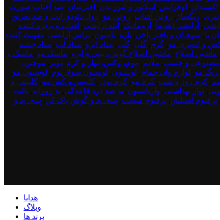
اکسیدان
,
اوفرایش
,
اپیلاتور و لیزر بدن
,
افترسان
,
ضد آفتاب صورت
نتزی
,
رنگساژ
,
روغن آفتاب
,
روغن مو
,
رول دئودورانت و ضد تعریق
,
ایشی
,
آرایشی (هدیه)
,
آروماتیک
,
آینه آرایشی
,
آفتاب و برنزه کننده
,
ن پا
,
سوهـان و بافـر ناخن
,
تازه
,
تامپون
,
تراش آرایشی
,
تقویت کننده
س و اسپری مو
,
گرم
,
گلی
,
گلی
,
مداد ابرو
,
مداد لب
,
مداد چشم
,
ماشین اصلاح
,
ماشین اصلاح گوش، بینی و ابرو
,
ماسک مو
,
ماسک و
مصنوعی و چسب
,
ملایم
,
موم، وکس، نوار و کرم موبر
,
موچین،
 رنگ مو
,
لوازم وان حمام
,
لوسیون
,
لوسیون سولاریوم
,
لوسیون مو
,
شم
,
کرم روز و شب
,
کرم مو
,
کرم پودر
,
کلیپس و کش مو
,
کلیپس و
بی
,
نوار بهداشتی
,
واریاسیون
,
پد ضد درد قاعدگی
,
پد روزانه
,
پالت
پرفیوم اسپلش
,
پرفیوم میست
,
پنبه، پد و گوش پاک کن
,
پنبه، پد و
هدایا
وبلاگ
برند ها