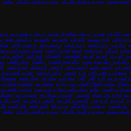
رفیوم میست
,
پنبه، پد و گوش پاک کن
,
پنبه، پد و گوش پاک کن
,
پنکیک
,
شیر پاک کن
,
شیرین
,
درمان منافذ باز پوست
,
درمان و تقویت مو
,
درما
 زن ناخن
,
بادی میست
,
بالم لب
,
بافت مو
,
بافت مو
,
بر اساس طبع
,
بر
ه
,
برق لب
,
برنزه کننده
,
برنزه کننده
,
برچسب تاتو
,
برچسب ناخن
,
بهدا
تویلت
,
ادوکلن
,
ادوپرفیوم
,
استند لوازم آرایشی
,
استیک دئودورانت و ضد
شی
,
اتو برنز
,
اتو مو
,
اتو مو
,
اقیانوسی
,
اکسیدان
,
اوفرایش
,
اپیلاتور و لیز
رنگ ابرو
,
رنگ موی تیوپی
,
رنگ موی فانتزی
,
رنگساژ
,
روغن آفتاب
,
رو
ایش لب
,
آرایش چشم
,
آرایش ناخن
,
آرایشی
,
آروماتیک
,
آینه آرایشی
,
آف
,
سوهـان و بافـر ناخن
,
تازه
,
تامپون
,
تراش آرایشی
,
تقویت کننده مژه و
 اسپری مو
,
گرم
,
گلی
,
گلی
,
مداد ابرو
,
مداد لب
,
مداد چشم
,
محصولات 
اصلاح
,
ماشین اصلاح گوش، بینی و ابرو
,
ماسک مو
,
ماسک و اسکراب
,
صنوعی و چسب
,
ملایم
,
موم، وکس، نوار و کرم موبر
,
موچین، قیچی و تی
 مو
,
لوازم وان حمام
,
لوسیون
,
لوسیون سولاریوم
,
لوسیون مو
,
لیفتینگ 
ب
,
کرم مو
,
کرم پودر
,
کلیپس و کش مو
,
کلیپس و کش مو
,
کیت رنگ م
,
واریاسیون
,
پد ضد درد قاعدگی
,
پد روزانه
,
پالت چشم
,
پاک کننده
,
پاک 
رفیوم میست
,
پنبه، پد و گوش پاک کن
,
پنبه، پد و گوش پاک کن
,
پنکیک
,