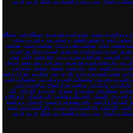
پوشک بزرگسال
,
پودر، ریمل و کانسیلر مو
,
پیلینگ
,
فر مو
,
فر مو
,
ن و مراقبت از پوست
,
دئودورانت و ضد تعریق
,
دستگاه بخور
,
دستگاه
 اساس رایحه
,
بر اساس غلظت
,
بر اساس نت
,
براش بین دندانی
,
شت شخصی بانوان
,
بهداشت دهان و دندان
,
بهداشت جنسی
,
بهداشتی
,
 تعریق
,
اسپری دئودورانت و ضد تعریق
,
اسپری دو فاز مو
,
اسپری
ر بدن
,
افترسان
,
ضد آفتاب صورت و بدن
,
خط چشم
,
خاکی
,
خمیر
غن مو
,
رول دئودورانت و ضد تعریق
,
ریمل ابرو
,
ریمل چشم
,
آبرسان
تاب و برنزه کننده
,
عطر
,
زبان شوی
,
سشوار
,
سشوار
,
سایه ابرو
,
 ابرو
,
تقویت کننده مژه و ابرو
,
تلخ
,
تند
,
تونر
,
تونیک مو
,
تیغ، ژل و فوم
جانبی و برقی بدن
,
محصولات جانبی و برقی بدن
,
محصولات جانبی
ماژیک ابرو
,
ماژیک لب
,
مراقبت بعد از اصلاح
,
مراقبت از ناخن
,
غ ابرو
,
میسلارواتر
,
میکرودرم
,
میوه ای
,
قاب ابرو
,
لاک ناخن
,
لاک
و لایه بردار
,
کانسیلر
,
کانتورینگ و هایلایت
,
کاپ قاعدگی
,
کرم BB و
و
,
کیف لوازم آرایشی
,
ناخن مصنوعی و چسب
,
نخ دندان
,
نرم کننده
کننده
,
پاک کننده
,
پاک کننده آرایش صورت
,
پاک کننده آرایش چشم
,
پوشک بزرگسال
,
پودر، ریمل و کانسیلر مو
,
پیلینگ
,
فر مو
,
فر مو
,