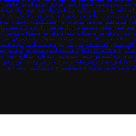
,
اسپریت دو پرفیوم
,
اسفنج آرایشی
,
اتو برنز
,
اتو مو
,
اتو مو
,
اقیانوسی
,
 لب جامد
,
رژ لب مایع
,
رژگونه
,
رنگ ابرو
,
رنگ موی تیوپی
,
رنگ موی فا
رو
,
آرایش صورت
,
آرایش مو
,
آرایش لب
,
آرایش چشم
,
آرایش ناخن
,
آر
برو
,
سایه چشم
,
سرم مو
,
سرم و روغن
,
ست مانیکـور و پدیکـور
,
سوها
 فوم اصلاح
,
صابون و شامپو بدن
,
ژل بهداشتی
,
ژل ابرو
,
ژل، موس، واک
جانبی و برقی مو
,
محصولات جانبی و برقی مو
,
محصولات ویتامین C
,
خن
,
مراقبت مو
,
مراقبت پوست
,
مرکبات
,
مسواک
,
مسواک برقی
,
مژه 
,
لاک پاک کن
,
لاک پاک کن
,
لنز رنگی
,
لوازم جانبی رنگ مو
,
لوازم جانبی
عدگی
,
کرم BB و CC و DD
,
کرم دئودورانت و ضد تعریق
,
کرم دور چ
 دندان
,
نرم کننده مو
,
چرمی
,
چسب بینی
,
چند کاره
,
چندکاره
,
چوبی
,
چو
کننده آرایش چشم
,
پرایمر سایه
,
پرایمر لب
,
پرایمر و فیکساتور
,
پرفیوم
,
نگ
,
فر مو
,
فر مو
,
فرمژه
,
فوم بهداشتی
,
فوم پاک کنننده
,
فیس براش