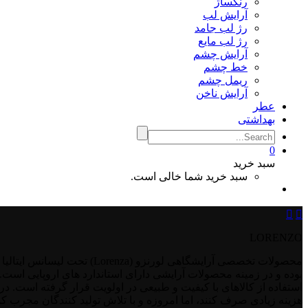
رنگساژ
آرایش لب
رژ لب جامد
رژ لب مایع
آرایش چشم
خط چشم
ریمل چشم
آرایش ناخن
عطر
بهداشتی
0
سبد خرید
سبد خرید شما خالی است.


LORENZO
بوده و در زمینه محصولات آرایشی دارای استاندارد های اروپایی است. 
استفاده از کالاهای با کیفیت و طبیعی در اولویت قرار گرفته است. د
هزینه زیادی صرف کنند، اما امروزه و با تلاش تولید کنندگان مجرب کمپا