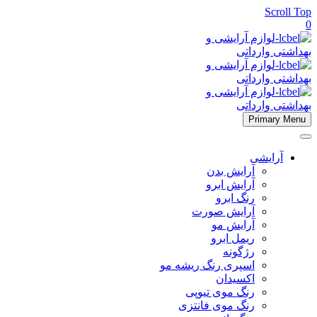
Scroll Top
0
Primary Menu
آرایشی
آرایش بدن
آرایش ابرو
رنگ ابرو
آرایش صورت
آرایش مو
ریمل ابرو
رژگونه
اسپری رنگ ریشه مو
اکسیدان
رنگ موی تیوپی
رنگ موی فانتزی