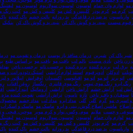
 مو
,
لوازم وان حمام
,
لوسیون
,
لوسیون سولاریوم
,
لوسیون مو
,
لیفتینگ 
ب
,
کرم مو
,
کرم پودر
,
کلیپس و کش مو
,
کلیپس و کش مو
,
کیت رنگ م
,
واریاسیون
,
پد ضد درد قاعدگی
,
پد روزانه
,
پالت چشم
,
پاک کننده
,
پاک 
رفیوم میست
,
پنبه، پد و گوش پاک کن
,
پنبه، پد و گوش پاک کن
,
پنکیک
,
شیر پاک کن
,
شیرین
,
درمان منافذ باز پوست
,
درمان و تقویت مو
,
درما
 زن ناخن
,
بادی میست
,
بالم لب
,
بافت مو
,
بافت مو
,
بر اساس طبع
,
بر
ه
,
برق لب
,
برنزه کننده
,
برنزه کننده
,
برچسب تاتو
,
برچسب ناخن
,
بهدا
تویلت
,
ادوکلن
,
ادوپرفیوم
,
استند لوازم آرایشی
,
استیک دئودورانت و ضد
شی
,
اتو برنز
,
اتو مو
,
اتو مو
,
اقیانوسی
,
اکسیدان
,
اوفرایش
,
اپیلاتور و لیز
رنگ ابرو
,
رنگ موی تیوپی
,
رنگ موی فانتزی
,
رنگساژ
,
روغن آفتاب
,
رو
ایش لب
,
آرایش چشم
,
آرایش ناخن
,
آرایشی
,
آروماتیک
,
آینه آرایشی
,
آف
,
سوهـان و بافـر ناخن
,
تازه
,
تامپون
,
تراش آرایشی
,
تقویت کننده مژه و
 اسپری مو
,
گرم
,
گلی
,
گلی
,
مداد ابرو
,
مداد لب
,
مداد چشم
,
محصولات 
اصلاح
,
ماشین اصلاح گوش، بینی و ابرو
,
ماسک مو
,
ماسک و اسکراب
,
صنوعی و چسب
,
ملایم
,
موم، وکس، نوار و کرم موبر
,
موچین، قیچی و تی
 مو
,
لوازم وان حمام
,
لوسیون
,
لوسیون سولاریوم
,
لوسیون مو
,
لیفتینگ 
ب
,
کرم مو
,
کرم پودر
,
کلیپس و کش مو
,
کلیپس و کش مو
,
کیت رنگ م
,
واریاسیون
,
پد ضد درد قاعدگی
,
پد روزانه
,
پالت چشم
,
پاک کننده
,
پاک 