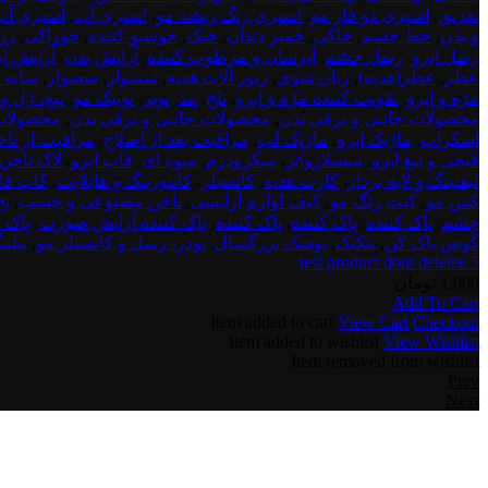
5
تعریق
,
اسپری دو فاز مو
,
اسپری رنگ ریشه مو
,
اسپری آب
,
اسپری آب
و بدن
,
خط چشم
,
خاکی
,
خمیر دندان
,
خنک
,
خوشبو کننده
,
خوراکی
,
رژ
ریمل ابرو
,
ریمل چشم
,
آبرسان و مرطوب کننده
,
آرایش بدن
,
آرایش اب
عطر
,
عطر(هدیه)
,
زبان شوی
,
زیور آلات هدیه
,
سشوار
,
سشوار
,
سایه ا
مژه و ابرو
,
تقویت کننده مژه و ابرو
,
تلخ
,
تند
,
تونر
,
تونیک مو
,
تیغ، ژل و
محصولات جانبی و برقی بدن
,
محصولات جانبی و برقی بدن
,
محصولات 
اسکراب
,
ماژیک ابرو
,
ماژیک لب
,
مراقبت بعد از اصلاح
,
مراقبت از نا
قیچی و تیغ ابرو
,
میسلارواتر
,
میکرودرم
,
میوه ای
,
قاب ابرو
,
لاک ناخن
لیفتینگ و لایه بردار
,
کارت هدیه
,
کانسیلر
,
کانتورینگ و هایلایت
,
کاپ قا
کش مو
,
کیت رنگ مو
,
کیف لوازم آرایشی
,
ناخن مصنوعی و چسب
,
نخ
چشم
,
پاک کننده
,
پاک کننده
,
پاک کننده
,
پاک کننده آرایش صورت
,
پاک 
گوش پاک کن
,
پنکیک
,
پوشک بزرگسال
,
پودر، ریمل و کانسیلر مو
,
پیلی
test product dont deletee 5
1,000
تومان
Add To Cart
Item added to cart
View Cart
Checkout
Item added to wishlist
View Wishlist
Item removed from wishlist
Prev
Next