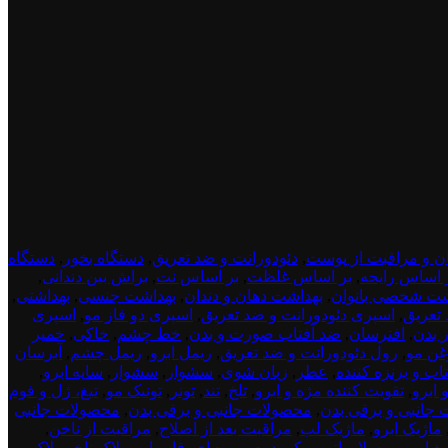
ن و مراقبت از پوست
,
دئودورانت و ضد تعریق
,
دستگاه بخور
,
دستگاه
 اساس رایحه
,
بر اساس غلظت
,
بر اساس نت
,
براش بین دندانی
,
شت شخصی بانوان
,
بهداشت دهان و دندان
,
بهداشت جنسی
,
بهداشتی
,
 تعریق
,
اسپری دئودورانت و ضد تعریق
,
اسپری دو فاز مو
,
اسپری
ر بدن
,
افترسان
,
ضد آفتاب صورت و بدن
,
خط چشم
,
خاکی
,
خمیر
غن مو
,
رول دئودورانت و ضد تعریق
,
ریمل ابرو
,
ریمل چشم
,
آبرسان
تاب و برنزه کننده
,
عطر
,
زبان شوی
,
سشوار
,
سشوار
,
سایه ابرو
,
 ابرو
,
تقویت کننده مژه و ابرو
,
تلخ
,
تند
,
تونر
,
تونیک مو
,
تیغ، ژل و فوم
جانبی و برقی بدن
,
محصولات جانبی و برقی بدن
,
محصولات جانبی
ماژیک ابرو
,
ماژیک لب
,
مراقبت بعد از اصلاح
,
مراقبت از ناخن
,
غ ابرو
,
میسلارواتر
,
میکرودرم
,
میوه ای
,
قاب ابرو
,
لاک ناخن
,
لاک