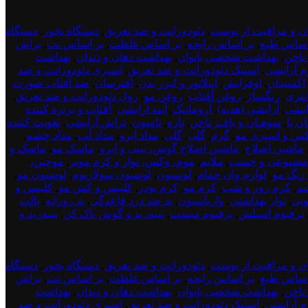
ن و مراقبت از پوست
,
دئودورانت و ضد تعریق
,
دستگاه بخور
,
دستگاه
اساس طبع
,
بر اساس رایحه
,
بر اساس غلظت
,
بر اساس نت
,
براش
اخن
,
بهداشت شخصی بانوان
,
بهداشت دهان و دندان
,
بهداشت
زم آرایشی
,
استیک دئودورانت و ضد تعریق
,
اسپری دئودورانت و ضد
اکسیدان
,
اوفرایش
,
اپیلاتور و لیزر بدن
,
افترسان
,
ضد آفتاب صورت
نتزی
,
رنگساژ
,
روغن آفتاب
,
روغن مو
,
رول دئودورانت و ضد تعریق
,
ایشی
,
آرایشی (هدیه)
,
آروماتیک
,
آینه آرایشی
,
آفتاب و برنزه کننده
,
ن پا
,
سوهـان و بافـر ناخن
,
تازه
,
تامپون
,
تراش آرایشی
,
تقویت کننده
س و اسپری مو
,
گرم
,
گلی
,
گلی
,
مداد ابرو
,
مداد لب
,
مداد چشم
,
ماشین اصلاح
,
ماشین اصلاح گوش، بینی و ابرو
,
ماسک مو
,
ماسک و
مصنوعی و چسب
,
ملایم
,
موم، وکس، نوار و کرم موبر
,
موچین،
 رنگ مو
,
لوازم وان حمام
,
لوسیون
,
لوسیون سولاریوم
,
لوسیون مو
,
شم
,
کرم روز و شب
,
کرم مو
,
کرم پودر
,
کلیپس و کش مو
,
کلیپس و
بی
,
نوار بهداشتی
,
واریاسیون
,
پد ضد درد قاعدگی
,
پد روزانه
,
پالت
پرفیوم اسپلش
,
پرفیوم میست
,
پنبه، پد و گوش پاک کن
,
پنبه، پد و
ن و مراقبت از پوست
,
دئودورانت و ضد تعریق
,
دستگاه بخور
,
دستگاه
اساس طبع
,
بر اساس رایحه
,
بر اساس غلظت
,
بر اساس نت
,
براش
اخن
,
بهداشت شخصی بانوان
,
بهداشت دهان و دندان
,
بهداشت
زم آرایشی
,
استیک دئودورانت و ضد تعریق
,
اسپری دئودورانت و ضد