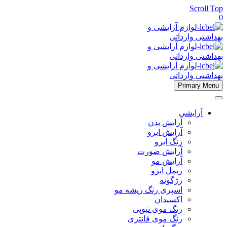
Scroll Top
0
Primary Menu
آرایشی
آرایش بدن
آرایش ابرو
رنگ ابرو
آرایش صورت
آرایش مو
ریمل ابرو
رژگونه
اسپری رنگ ریشه مو
اکسیدان
رنگ موی تیوپی
رنگ موی فانتزی