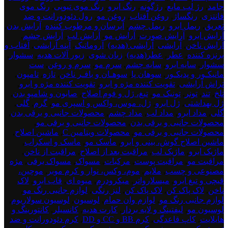
جامد
,
رژ لب مایع
,
رژگونه
,
رنگ ابرو
,
رنگ موی تیوپی
,
رنگ موی
فانتزی
,
رنگساژ
,
روغن آفتاب
,
روغن مو
,
رول دئودورانت و ضد
تعریق
,
ریمل ابرو
,
ریمل چشم
,
آبرسان و مرطوب کننده
,
آرایش بدن
,
آرایش ابرو
,
آرایش صورت
,
آرایش مو
,
آرایش لب
,
آرایش چشم
,
آرایش ناخن
,
آرایشی
,
آرایشی (هدیه)
,
آروماتیک
,
آینه آرایشی
,
آفتاب و
برنزه کننده
,
عطر
,
عطر(هدیه)
,
زبان شوی
,
زیور آلات هدیه
,
سشوار
,
سشوار
,
سایه ابرو
,
سایه چشم
,
سرم مو
,
سرم و روغن
,
ست
مانیکـور و پدیکـور
,
سوهان پا
,
سوهـان و بافـر ناخن
,
تازه
,
تامپون
,
تراش آرایشی
,
تقویت کننده مژه و ابرو
,
تقویت کننده مژه و ابرو
,
تلخ
,
تند
,
تونر
,
تونیک مو
,
تیغ، ژل و فوم اصلاح
,
صابون و شامپو بدن
,
ژل بهداشتی
,
ژل ابرو
,
ژل، موس، واکس و اسپری مو
,
گرم
,
گلی
,
گلی
,
مداد ابرو
,
مداد لب
,
مداد چشم
,
محصولات جانبی و برقی بدن
,
محصولات جانبی و برقی بدن
,
محصولات جانبی و برقی مو
,
محصولات جانبی و برقی مو
,
محصولات ویتامین C
,
ماشین اصلاح
,
ماشین اصلاح گوش، بینی و ابرو
,
ماسک مو
,
ماسک و اسکراب
,
ماژیک ابرو
,
ماژیک لب
,
مراقبت بعد از اصلاح
,
مراقبت از ناخن
,
مراقبت مو
,
مراقبت پوست
,
مرکبات
,
مسواک
,
مسواک برقی
,
مژه
مصنوعی و چسب
,
ملایم
,
موم، وکس، نوار و کرم موبر
,
موچین،
قیچی و تیغ ابرو
,
میسلارواتر
,
میکرودرم
,
میوه ای
,
قاب ابرو
,
لاک
ناخن
,
لاک پاک کن
,
لاک پاک کن
,
لنز رنگی
,
لوازم جانبی رنگ مو
,
لوازم جانبی رنگ مو
,
لوازم وان حمام
,
لوسیون
,
لوسیون سولاریوم
,
لوسیون مو
,
لیفتینگ و لایه بردار
,
کارت هدیه
,
کانسیلر
,
کانتورینگ و
هایلایت
,
کاپ قاعدگی
,
کرم BB و CC و DD
,
کرم دئودورانت و ضد