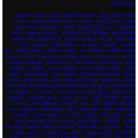
Add To Cart
اصلی:
فعلی:
test
Out of stock
150,000 تومان
130,000 تومان.
product
شامپو
,
شامپو رنگ
,
شامپو مو کاشته
,
شرقی
,
شرقی
,
شوینده
بود.
dont
صورت
,
شیر پاک کن
,
شیرین
,
درمان منافذ باز پوست
,
درمان و
delete
تقویت مو
,
درمان و مراقبت از پوست
,
دئودورانت و ضد تعریق
,
4
دستگاه بخور
,
دستگاه UV آرایش ناخن
,
دستمال مرطوب
,
دکلره
,
دهان شوی
,
دورگیر و عقب زن ناخن
,
بادی اسپلش
,
بادی میست
,
بالم لب
,
بافت مو
,
بافت مو
,
بر اساس طبع
,
بر اساس رایحه
,
بر
اساس غلظت
,
بر اساس نت
,
براش بین دندانی
,
براش آرایشی
,
برس
حرارتی
,
برس حرارتی
,
برس و شانه
,
برس و شانه
,
برق لب
,
برنزه
کننده
,
برنزه کننده
,
برچسب تاتو
,
برچسب ناخن
,
بهداشت شخصی
بانوان
,
بهداشت دهان و دندان
,
بهداشت جنسی
,
بهداشتی
,
بهداشتی
(هدیه)
,
بیس و تاپ کات ناخن
,
بیگودی برقی
,
بیگودی برقی
,
حنای
طراحی
,
ادوتویلت
,
ادوکلن
,
ادوپرفیوم
,
استند لوازم آرایشی
,
استیک
دئودورانت و ضد تعریق
,
اسپری دئودورانت و ضد تعریق
,
اسپری دو
فاز مو
,
اسپری رنگ ریشه مو
,
اسپری آب
,
اسپری آب
,
اسپریت دو
پرفیوم
,
اسفنج آرایشی
,
اتو برنز
,
اتو مو
,
اتو مو
,
اقیانوسی
,
اکسیدان
,
اوفرایش
,
اپیلاتور و لیزر بدن
,
افترسان
,
ضد آفتاب صورت و بدن
,
خط چشم
,
خاکی
,
خمیر دندان
,
خنک
,
خوشبو کننده
,
خوراکی
,
رژ لب
جامد
,
رژ لب مایع
,
رژگونه
,
رنگ ابرو
,
رنگ موی تیوپی
,
رنگ موی
فانتزی
,
رنگساژ
,
روغن آفتاب
,
روغن مو
,
رول دئودورانت و ضد
تعریق
,
ریمل ابرو
,
ریمل چشم
,
آبرسان و مرطوب کننده
,
آرایش بدن
,
آرایش ابرو
,
آرایش صورت
,
آرایش مو
,
آرایش لب
,
آرایش چشم
,
آرایش ناخن
,
آرایشی
,
آرایشی (هدیه)
,
آروماتیک
,
آینه آرایشی
,
آفتاب و