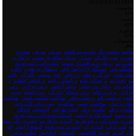
ALS/SLS/SLES FREE
محبوبیت
92%
کیفیت
89%
نو آوری
87%
محصولات
test
-4%
product
شامپو
,
شامپو رنگ
,
شامپو مو کاشته
,
شرقی
,
شرقی
,
شوینده
dont
صورت
,
شیر پاک کن
,
شیرین
,
درمان منافذ باز پوست
,
درمان و
delete
تقویت مو
,
درمان و مراقبت از پوست
,
دئودورانت و ضد تعریق
,
1
دستگاه بخور
,
دستگاه UV آرایش ناخن
,
دستمال مرطوب
,
دکلره
,
دهان شوی
,
دورگیر و عقب زن ناخن
,
بادی میست
,
بالم لب
,
بافت
مو
,
بافت مو
,
بر اساس طبع
,
بر اساس رایحه
,
بر اساس غلظت
,
بر
اساس نت
,
براش بین دندانی
,
براش آرایشی
,
برس حرارتی
,
برس
حرارتی
,
برس و شانه
,
برس و شانه
,
برق لب
,
برنزه کننده
,
برنزه
کننده
,
برچسب تاتو
,
برچسب ناخن
,
بهداشت شخصی بانوان
,
بهداشت
دهان و دندان
,
بهداشت جنسی
,
بهداشتی
,
بیس و تاپ کات ناخن
,
بیگودی برقی
,
بیگودی برقی
,
حنای طراحی
,
ادوتویلت
,
ادوکلن
,
ادوپرفیوم
,
استند لوازم آرایشی
,
استیک دئودورانت و ضد تعریق
,
اسپری دئودورانت و ضد تعریق
,
اسپری دو فاز مو
,
اسپری رنگ ریشه
مو
,
اسپری آب
,
اسپری آب
,
اسپریت دو پرفیوم
,
اسفنج آرایشی
,
اتو
برنز
,
اتو مو
,
اتو مو
,
اقیانوسی
,
اکسیدان
,
اوفرایش
,
اپیلاتور و لیزر