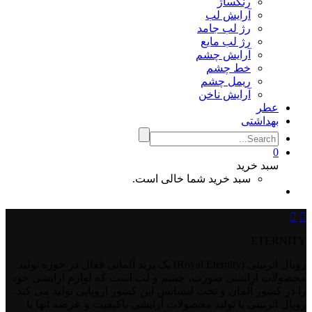
رنگساژ
آرایش لب
رژ لب جامد
رژ لب مایع
آرایش چشم
خط چشم
ریمل چشم
آرایش ناخن
عطر
بهداشتی
0
سبد خرید
سبد خرید شما خالی است.


ETERNITY
رویال اترنیتی (Royal Eternity) یک برند آلمانی فعال در حوزه تولید
محصولات آرایشی صورت، چشم و لب است که لوازم آرایشی خود
را در کشور آلمان و تحت لیسانس این کشور اروپایی تولید می کند.
رویال اترنیتی با تولید محصولات آرایشی باکیفیت و عرضه آنها با