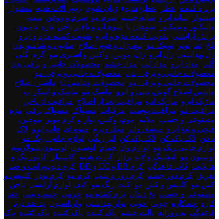
برنزه کننده
,
عطر
,
عطر(هدیه)
,
زبان شوی
,
زیور آلات هدیه
,
سشوار
,
سشوار
,
سایه ابرو
,
سایه چشم
,
سرم مو
,
سرم و روغن
,
ست
مانیکـور و پدیکـور
,
سوهان پا
,
سوهـان و بافـر ناخن
,
تازه
,
تامپون
,
تراش آرایشی
,
تقویت کننده مژه و ابرو
,
تقویت کننده مژه و ابرو
,
تلخ
,
تند
,
تونر
,
تونیک مو
,
تیغ، ژل و فوم اصلاح
,
صابون و شامپو بدن
,
ژل بهداشتی
,
ژل ابرو
,
ژل، موس، واکس و اسپری مو
,
گرم
,
گلی
,
گلی
,
مداد ابرو
,
مداد لب
,
مداد چشم
,
محصولات جانبی و برقی بدن
,
محصولات جانبی و برقی بدن
,
محصولات جانبی و برقی مو
,
محصولات جانبی و برقی مو
,
محصولات ویتامین C
,
ماشین اصلاح
,
ماشین اصلاح گوش، بینی و ابرو
,
ماسک مو
,
ماسک و اسکراب
,
ماژیک ابرو
,
ماژیک لب
,
مراقبت بعد از اصلاح
,
مراقبت از ناخن
,
مراقبت مو
,
مراقبت پوست
,
مرکبات
,
مسواک
,
مسواک برقی
,
مژه
مصنوعی و چسب
,
ملایم
,
موم، وکس، نوار و کرم موبر
,
موچین،
قیچی و تیغ ابرو
,
میسلارواتر
,
میکرودرم
,
میوه ای
,
قاب ابرو
,
لاک
ناخن
,
لاک پاک کن
,
لاک پاک کن
,
لنز رنگی
,
لوازم جانبی رنگ مو
,
لوازم جانبی رنگ مو
,
لوازم وان حمام
,
لوسیون
,
لوسیون سولاریوم
,
لوسیون مو
,
لیفتینگ و لایه بردار
,
کارت هدیه
,
کانسیلر
,
کانتورینگ و
هایلایت
,
کاپ قاعدگی
,
کرم BB و CC و DD
,
کرم دئودورانت و ضد
تعریق
,
کرم دور چشم
,
کرم روز و شب
,
کرم مو
,
کرم پودر
,
کلیپس و
کش مو
,
کلیپس و کش مو
,
کیت رنگ مو
,
کیف لوازم آرایشی
,
ناخن
مصنوعی و چسب
,
نخ دندان
,
نرم کننده مو
,
چرمی
,
چسب بینی
,
چند
کاره
,
چندکاره
,
چوبی
,
چوبی
,
نوار بهداشتی
,
واریاسیون
,
پد ضد درد
قاعدگی
,
پد روزانه
,
پالت چشم
,
پاک کننده
,
پاک کننده
,
پاک کننده
,
پاک