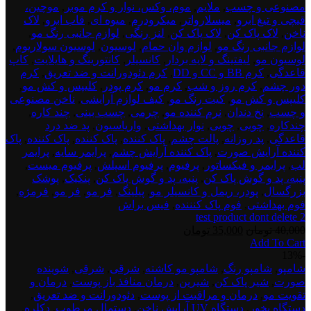
مصنوعی و چسب
,
ملایم
,
موم، وکس، نوار و کرم موبر
,
موچین،
قیچی و تیغ ابرو
,
میسلارواتر
,
میکرودرم
,
میوه ای
,
قاب ابرو
,
لاک
ناخن
,
لاک پاک کن
,
لاک پاک کن
,
لنز رنگی
,
لوازم جانبی رنگ مو
,
لوازم جانبی رنگ مو
,
لوازم وان حمام
,
لوسیون
,
لوسیون سولاریوم
,
لوسیون مو
,
لیفتینگ و لایه بردار
,
کانسیلر
,
کانتورینگ و هایلایت
,
کاپ
قاعدگی
,
کرم BB و CC و DD
,
کرم دئودورانت و ضد تعریق
,
کرم
دور چشم
,
کرم روز و شب
,
کرم مو
,
کرم پودر
,
کلیپس و کش مو
,
کلیپس و کش مو
,
کیت رنگ مو
,
کیف لوازم آرایشی
,
ناخن مصنوعی
و چسب
,
نخ دندان
,
نرم کننده مو
,
چرمی
,
چسب بینی
,
چند کاره
,
چندکاره
,
چوبی
,
چوبی
,
نوار بهداشتی
,
واریاسیون
,
پد ضد درد
قاعدگی
,
پد روزانه
,
پالت چشم
,
پاک کننده
,
پاک کننده
,
پاک کننده
,
پاک
کننده آرایش صورت
,
پاک کننده آرایش چشم
,
پرایمر سایه
,
پرایمر
لب
,
پرایمر و فیکساتور
,
پرفیوم
,
پرفیوم اسپلش
,
پرفیوم میست
,
پنبه، پد و گوش پاک کن
,
پنبه، پد و گوش پاک کن
,
پنکیک
,
پوشک
بزرگسال
,
پودر، ریمل و کانسیلر مو
,
پیلینگ
,
فر مو
,
فر مو
,
فرمژه
,
فوم بهداشتی
,
فوم پاک کنننده
,
فیس براش
test product dont delete 2
قیمت
قیمت
40,000
تومان
35,000
تومان
Add To Cart
اصلی:
فعلی:
test
-13%
40,000 تومان
35,000 تومان.
product
شامپو
,
شامپو رنگ
,
شامپو مو کاشته
,
شرقی
,
شرقی
,
شوینده
بود.
dont
صورت
,
شیر پاک کن
,
شیرین
,
درمان منافذ باز پوست
,
درمان و
delete
تقویت مو
,
درمان و مراقبت از پوست
,
دئودورانت و ضد تعریق
,
3
دستگاه بخور
,
دستگاه UV آرایش ناخن
,
دستمال مرطوب
,
دکلره
,