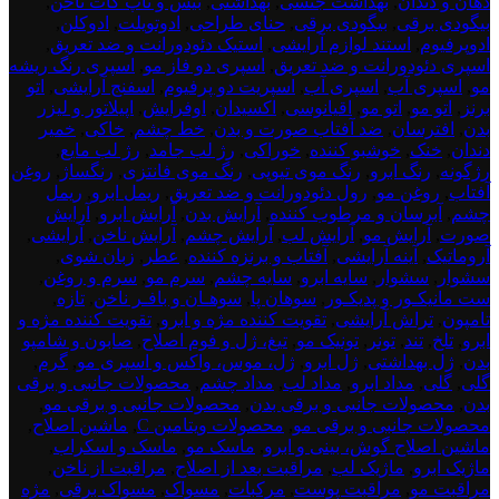
دهان و دندان
,
بهداشت جنسی
,
بهداشتی
,
بیس و تاپ کات ناخن
,
بیگودی برقی
,
بیگودی برقی
,
حنای طراحی
,
ادوتویلت
,
ادوکلن
,
ادوپرفیوم
,
استند لوازم آرایشی
,
استیک دئودورانت و ضد تعریق
,
اسپری دئودورانت و ضد تعریق
,
اسپری دو فاز مو
,
اسپری رنگ ریشه
مو
,
اسپری آب
,
اسپری آب
,
اسپریت دو پرفیوم
,
اسفنج آرایشی
,
اتو
برنز
,
اتو مو
,
اتو مو
,
اقیانوسی
,
اکسیدان
,
اوفرایش
,
اپیلاتور و لیزر
بدن
,
افترسان
,
ضد آفتاب صورت و بدن
,
خط چشم
,
خاکی
,
خمیر
دندان
,
خنک
,
خوشبو کننده
,
خوراکی
,
رژ لب جامد
,
رژ لب مایع
,
رژگونه
,
رنگ ابرو
,
رنگ موی تیوپی
,
رنگ موی فانتزی
,
رنگساژ
,
روغن
آفتاب
,
روغن مو
,
رول دئودورانت و ضد تعریق
,
ریمل ابرو
,
ریمل
چشم
,
آبرسان و مرطوب کننده
,
آرایش بدن
,
آرایش ابرو
,
آرایش
صورت
,
آرایش مو
,
آرایش لب
,
آرایش چشم
,
آرایش ناخن
,
آرایشی
,
آروماتیک
,
آینه آرایشی
,
آفتاب و برنزه کننده
,
عطر
,
زبان شوی
,
سشوار
,
سشوار
,
سایه ابرو
,
سایه چشم
,
سرم مو
,
سرم و روغن
,
ست مانیکـور و پدیکـور
,
سوهان پا
,
سوهـان و بافـر ناخن
,
تازه
,
تامپون
,
تراش آرایشی
,
تقویت کننده مژه و ابرو
,
تقویت کننده مژه و
ابرو
,
تلخ
,
تند
,
تونر
,
تونیک مو
,
تیغ، ژل و فوم اصلاح
,
صابون و شامپو
بدن
,
ژل بهداشتی
,
ژل ابرو
,
ژل، موس، واکس و اسپری مو
,
گرم
,
گلی
,
گلی
,
مداد ابرو
,
مداد لب
,
مداد چشم
,
محصولات جانبی و برقی
بدن
,
محصولات جانبی و برقی بدن
,
محصولات جانبی و برقی مو
,
محصولات جانبی و برقی مو
,
محصولات ویتامین C
,
ماشین اصلاح
,
ماشین اصلاح گوش، بینی و ابرو
,
ماسک مو
,
ماسک و اسکراب
,
ماژیک ابرو
,
ماژیک لب
,
مراقبت بعد از اصلاح
,
مراقبت از ناخن
,
مراقبت مو
,
مراقبت پوست
,
مرکبات
,
مسواک
,
مسواک برقی
,
مژه