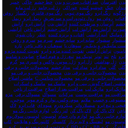
بدن
,
افترسان
,
ضد آفتاب صورت و بدن
,
خط چشم
,
خاکی
,
خمیر
دندان
,
خنک
,
خوشبو کننده
,
خوراکی
,
رژ لب جامد
,
رژ لب مایع
,
رژگونه
,
رنگ ابرو
,
رنگ موی تیوپی
,
رنگ موی فانتزی
,
رنگساژ
,
روغن
آفتاب
,
روغن مو
,
رول دئودورانت و ضد تعریق
,
ریمل ابرو
,
ریمل
چشم
,
آبرسان و مرطوب کننده
,
آرایش بدن
,
آرایش ابرو
,
آرایش
صورت
,
آرایش مو
,
آرایش لب
,
آرایش چشم
,
آرایش ناخن
,
آرایشی
,
آروماتیک
,
آینه آرایشی
,
آفتاب و برنزه کننده
,
عطر
,
زبان شوی
,
سشوار
,
سشوار
,
سایه ابرو
,
سایه چشم
,
سرم مو
,
سرم و روغن
,
ست مانیکـور و پدیکـور
,
سوهان پا
,
سوهـان و بافـر ناخن
,
تازه
,
تامپون
,
تراش آرایشی
,
تقویت کننده مژه و ابرو
,
تقویت کننده مژه و
ابرو
,
تلخ
,
تند
,
تونر
,
تونیک مو
,
تیغ، ژل و فوم اصلاح
,
صابون و شامپو
بدن
,
ژل بهداشتی
,
ژل ابرو
,
ژل، موس، واکس و اسپری مو
,
گرم
,
گلی
,
گلی
,
مداد ابرو
,
مداد لب
,
مداد چشم
,
محصولات جانبی و برقی
بدن
,
محصولات جانبی و برقی بدن
,
محصولات جانبی و برقی مو
,
محصولات جانبی و برقی مو
,
محصولات ویتامین C
,
ماشین اصلاح
,
ماشین اصلاح گوش، بینی و ابرو
,
ماسک مو
,
ماسک و اسکراب
,
ماژیک ابرو
,
ماژیک لب
,
مراقبت بعد از اصلاح
,
مراقبت از ناخن
,
مراقبت مو
,
مراقبت پوست
,
مرکبات
,
مسواک
,
مسواک برقی
,
مژه
مصنوعی و چسب
,
ملایم
,
موم، وکس، نوار و کرم موبر
,
موچین،
قیچی و تیغ ابرو
,
میسلارواتر
,
میکرودرم
,
میوه ای
,
قاب ابرو
,
لاک
ناخن
,
لاک پاک کن
,
لاک پاک کن
,
لنز رنگی
,
لوازم جانبی رنگ مو
,
لوازم جانبی رنگ مو
,
لوازم وان حمام
,
لوسیون
,
لوسیون سولاریوم
,
لوسیون مو
,
لیفتینگ و لایه بردار
,
کانسیلر
,
کانتورینگ و هایلایت
,
کاپ
قاعدگی
,
کرم BB و CC و DD
,
کرم دئودورانت و ضد تعریق
,
کرم