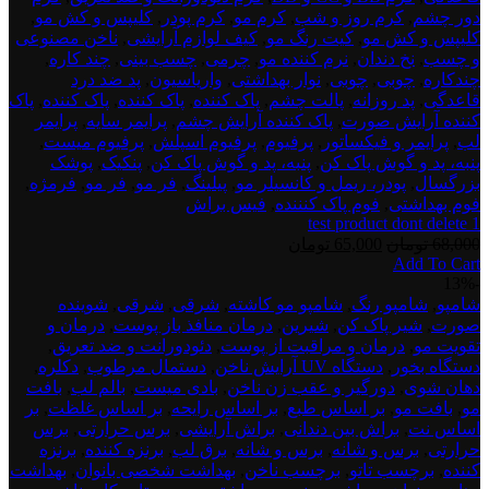
دور چشم
,
کرم روز و شب
,
کرم مو
,
کرم پودر
,
کلیپس و کش مو
,
کلیپس و کش مو
,
کیت رنگ مو
,
کیف لوازم آرایشی
,
ناخن مصنوعی
و چسب
,
نخ دندان
,
نرم کننده مو
,
چرمی
,
چسب بینی
,
چند کاره
,
چندکاره
,
چوبی
,
چوبی
,
نوار بهداشتی
,
واریاسیون
,
پد ضد درد
قاعدگی
,
پد روزانه
,
پالت چشم
,
پاک کننده
,
پاک کننده
,
پاک کننده
,
پاک
کننده آرایش صورت
,
پاک کننده آرایش چشم
,
پرایمر سایه
,
پرایمر
لب
,
پرایمر و فیکساتور
,
پرفیوم
,
پرفیوم اسپلش
,
پرفیوم میست
,
پنبه، پد و گوش پاک کن
,
پنبه، پد و گوش پاک کن
,
پنکیک
,
پوشک
بزرگسال
,
پودر، ریمل و کانسیلر مو
,
پیلینگ
,
فر مو
,
فر مو
,
فرمژه
,
فوم بهداشتی
,
فوم پاک کنننده
,
فیس براش
test product dont delete 1
قیمت
قیمت
68,000
تومان
65,000
تومان
Add To Cart
اصلی:
فعلی:
test
-13%
68,000 تومان
65,000 تومان.
product
شامپو
,
شامپو رنگ
,
شامپو مو کاشته
,
شرقی
,
شرقی
,
شوینده
بود.
dont
صورت
,
شیر پاک کن
,
شیرین
,
درمان منافذ باز پوست
,
درمان و
delete
تقویت مو
,
درمان و مراقبت از پوست
,
دئودورانت و ضد تعریق
,
2
دستگاه بخور
,
دستگاه UV آرایش ناخن
,
دستمال مرطوب
,
دکلره
,
دهان شوی
,
دورگیر و عقب زن ناخن
,
بادی میست
,
بالم لب
,
بافت
مو
,
بافت مو
,
بر اساس طبع
,
بر اساس رایحه
,
بر اساس غلظت
,
بر
اساس نت
,
براش بین دندانی
,
براش آرایشی
,
برس حرارتی
,
برس
حرارتی
,
برس و شانه
,
برس و شانه
,
برق لب
,
برنزه کننده
,
برنزه
کننده
,
برچسب تاتو
,
برچسب ناخن
,
بهداشت شخصی بانوان
,
بهداشت