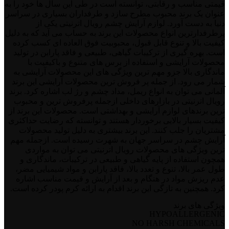
قیمتی مناسب و رقابتی، توانسته است در طی این سال ها خود را به
عنوان یک برند محبوب مطرح سازد و طرفداران بسیاری در سراسر
دنیا به دست آورد. لوازم آرایش چشم رویال اترنیتی یکی از
پرطرفدارترین انواع محصولات این برند به حساب می آید که به دلیل
کیفیت بالا و تنوع قابل قبول، محبوبیت فوق العاده ای کسب کرده
است. بهره گیری از ترکیبات گیاهی، طبیعی و فاقد پارابن در تولید
محصولات آرایشی و استفاده از برس های متنوع و باکیفیت با
ماندگاری بالا جزو مهم ترین ویژگی های این محصولات آرایشی به
شمار می رود. از جمله پر فروش ترین محصولات آرایشی این برند
آلمانی می توان به انواع ریمل، مداد چشم و رژ لب اشاره کرد. برند
رویال اترنیتی در بازارهای داخلی ازجمله پرفروش ‌ترین و محبوب
‌ترین برندهای لوازم آرایشی و بهداشتی است. محصولات این برند از
کیفیت بسیار بالایی برخوردار هستند و توانسته که رضایت حداکثری
مشتریان را جلب کنند. این برند بیشتری به دلیل تولید محصولات
آرایش چشم در سراسر جهان به شهرت رسیده است. ازجمله مهم‌
ترین ویژگی‌ های محصولات رویال اترنیتی می‌ توان به مواردی
همچون استفاده از پایه گیاهی و طبیعی در ترکیبات، ماندگاری و
طول عمر بالا، تنوع و تعدد بالا، فاقد پارابن و مواد شیمیایی مضر،
عدم ریزش مواد در هنگام و بعد از آرایش و قیمت مناسب اشاره
کرد. همچنین به تازگی این برند اقدام به ارائه کرم پودر کرده است.
ویژگی های برند
HYPOALLERGENIC
NO HARSH CHEMICALS