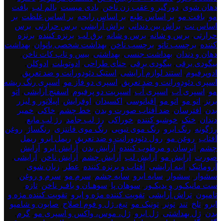
دهان شوی
,
دورگیر و عقب زن ناخن
,
بادی میست
,
بالم لب
,
بافت
مو
,
بافت مو
,
بر اساس طبع
,
بر اساس رایحه
,
بر اساس غلظت
,
بر
اساس نت
,
براش بین دندانی
,
براش آرایشی
,
برس حرارتی
,
برس
حرارتی
,
برس و شانه
,
برس و شانه
,
برق لب
,
برنزه کننده
,
برنزه
کننده
,
برچسب تاتو
,
برچسب ناخن
,
بهداشت شخصی بانوان
,
بهداشت
دهان و دندان
,
بهداشت جنسی
,
بهداشتی
,
بیس و تاپ کات ناخن
,
بیگودی برقی
,
بیگودی برقی
,
حنای طراحی
,
ادوتویلت
,
ادوکلن
,
ادوپرفیوم
,
استند لوازم آرایشی
,
استیک دئودورانت و ضد تعریق
,
اسپری دئودورانت و ضد تعریق
,
اسپری دو فاز مو
,
اسپری رنگ ریشه
مو
,
اسپری آب
,
اسپری آب
,
اسپریت دو پرفیوم
,
اسفنج آرایشی
,
اتو
برنز
,
اتو مو
,
اتو مو
,
اقیانوسی
,
اکسیدان
,
اوفرایش
,
اپیلاتور و لیزر
بدن
,
افترسان
,
ضد آفتاب صورت و بدن
,
خط چشم
,
خاکی
,
خمیر
دندان
,
خنک
,
خوشبو کننده
,
خوراکی
,
رژ لب جامد
,
رژ لب مایع
,
رژگونه
,
رنگ ابرو
,
رنگ موی تیوپی
,
رنگ موی فانتزی
,
رنگساژ
,
روغن
آفتاب
,
روغن مو
,
رول دئودورانت و ضد تعریق
,
ریمل ابرو
,
ریمل
چشم
,
آبرسان و مرطوب کننده
,
آرایش بدن
,
آرایش ابرو
,
آرایش
صورت
,
آرایش مو
,
آرایش لب
,
آرایش چشم
,
آرایش ناخن
,
آرایشی
,
آروماتیک
,
آینه آرایشی
,
آفتاب و برنزه کننده
,
عطر
,
زبان شوی
,
سشوار
,
سشوار
,
سایه ابرو
,
سایه چشم
,
سرم مو
,
سرم و روغن
,
ست مانیکـور و پدیکـور
,
سوهان پا
,
سوهـان و بافـر ناخن
,
تازه
,
تامپون
,
تراش آرایشی
,
تقویت کننده مژه و ابرو
,
تقویت کننده مژه و
ابرو
,
تلخ
,
تند
,
تونر
,
تونیک مو
,
تیغ، ژل و فوم اصلاح
,
صابون و شامپو
بدن
,
ژل بهداشتی
,
ژل ابرو
,
ژل، موس، واکس و اسپری مو
,
گرم
,