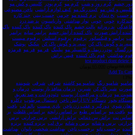
دور چشم
,
کرم روز و شب
,
کرم مو
,
کرم پودر
,
کلیپس و کش مو
,
کلیپس و کش مو
,
کیت رنگ مو
,
کیف لوازم آرایشی
,
ناخن مصنوعی
و چسب
,
نخ دندان
,
نرم کننده مو
,
چرمی
,
چسب بینی
,
چند کاره
,
چندکاره
,
چوبی
,
چوبی
,
نوار بهداشتی
,
واریاسیون
,
پد ضد درد
قاعدگی
,
پد روزانه
,
پالت چشم
,
پاک کننده
,
پاک کننده
,
پاک کننده
,
پاک
کننده آرایش صورت
,
پاک کننده آرایش چشم
,
پرایمر سایه
,
پرایمر
لب
,
پرایمر و فیکساتور
,
پرفیوم
,
پرفیوم اسپلش
,
پرفیوم میست
,
پنبه، پد و گوش پاک کن
,
پنبه، پد و گوش پاک کن
,
پنکیک
,
پوشک
بزرگسال
,
پودر، ریمل و کانسیلر مو
,
پیلینگ
,
فر مو
,
فر مو
,
فرمژه
,
فوم بهداشتی
,
فوم پاک کنننده
,
فیس براش
test product dont delete 1
قیمت
قیمت
68,000
تومان
65,000
تومان
Add To Cart
اصلی:
فعلی:
test
-13%
68,000 تومان
65,000 تومان.
product
شامپو
,
شامپو رنگ
,
شامپو مو کاشته
,
شرقی
,
شرقی
,
شوینده
بود.
dont
صورت
,
شیر پاک کن
,
شیرین
,
درمان منافذ باز پوست
,
درمان و
delete
تقویت مو
,
درمان و مراقبت از پوست
,
دئودورانت و ضد تعریق
,
2
دستگاه بخور
,
دستگاه UV آرایش ناخن
,
دستمال مرطوب
,
دکلره
,
دهان شوی
,
دورگیر و عقب زن ناخن
,
بادی میست
,
بالم لب
,
بافت
مو
,
بافت مو
,
بر اساس طبع
,
بر اساس رایحه
,
بر اساس غلظت
,
بر
اساس نت
,
براش بین دندانی
,
براش آرایشی
,
برس حرارتی
,
برس
حرارتی
,
برس و شانه
,
برس و شانه
,
برق لب
,
برنزه کننده
,
برنزه
کننده
,
برچسب تاتو
,
برچسب ناخن
,
بهداشت شخصی بانوان
,
بهداشت
دهان و دندان
,
بهداشت جنسی
,
بهداشتی
,
بیس و تاپ کات ناخن
,