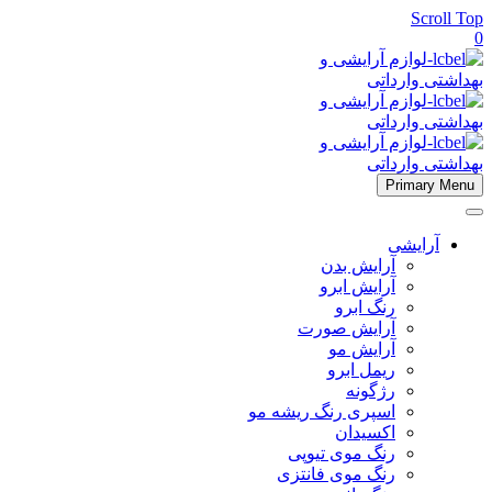
Scroll Top
0
Primary Menu
آرایشی
آرایش بدن
آرایش ابرو
رنگ ابرو
آرایش صورت
آرایش مو
ریمل ابرو
رژگونه
اسپری رنگ ریشه مو
اکسیدان
رنگ موی تیوپی
رنگ موی فانتزی