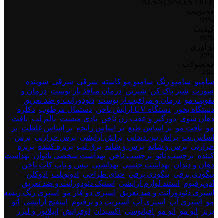
ALS/SLS/SLES FREE
محبوبیت
93%
کیفیت
89%
نو آوری
87%
محصولات
test
-4%
product
شامپو
,
شامپو رنگ
,
شامپو مو کاشته
,
شرقی
,
شرقی
,
شوینده
dont
صورت
,
شیر پاک کن
,
شیرین
,
درمان منافذ باز پوست
,
درمان و
delete
تقویت مو
,
درمان و مراقبت از پوست
,
دئودورانت و ضد تعریق
,
1
دستگاه بخور
,
دستگاه UV آرایش ناخن
,
دستمال مرطوب
,
دکلره
,
دهان شوی
,
دورگیر و عقب زن ناخن
,
بادی میست
,
بالم لب
,
بافت
مو
,
بافت مو
,
بر اساس طبع
,
بر اساس رایحه
,
بر اساس غلظت
,
بر
اساس نت
,
براش بین دندانی
,
براش آرایشی
,
برس حرارتی
,
برس
حرارتی
,
برس و شانه
,
برس و شانه
,
برق لب
,
برنزه کننده
,
برنزه
کننده
,
برچسب تاتو
,
برچسب ناخن
,
بهداشت شخصی بانوان
,
بهداشت
دهان و دندان
,
بهداشت جنسی
,
بهداشتی
,
بیس و تاپ کات ناخن
,
بیگودی برقی
,
بیگودی برقی
,
حنای طراحی
,
ادوتویلت
,
ادوکلن
,
ادوپرفیوم
,
استند لوازم آرایشی
,
استیک دئودورانت و ضد تعریق
,
اسپری دئودورانت و ضد تعریق
,
اسپری دو فاز مو
,
اسپری رنگ ریشه
مو
,
اسپری آب
,
اسپری آب
,
اسپریت دو پرفیوم
,
اسفنج آرایشی
,
اتو
برنز
,
اتو مو
,
اتو مو
,
اقیانوسی
,
اکسیدان
,
اوفرایش
,
اپیلاتور و لیزر