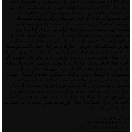
سال 1991 تاسیس شد و راه خود را در بسیاری از کشور‌ها ادامه داد
و در سال 1993 شرکت بین ‌المللی خود را در دبی تشکیل داد. این
شرکت سال‌ هاست در زمینه آرایشی و بهداشتی فعالیت کرده و
کلیه محصولات دایانا آف لندن توسط بزرگترین تولید‌کننده‌ های
اروپایی که هم اکنون در خدمت کل صنعت آرایشی و بهداشتی
هستند، تهیه و تولید می‌شود مواد اولیه این برند از ایتالیا تامین
می‌شود و پایه ساخت مواد آرایشی آن، آب و مواد گیاهی است و
دارای تائیدیه FDA می باشد. کادر این گروه تولیدی که متشکل از
بهترین تولید‌کنندگان، فرمول ساز‌ها و طراحان جهان است توانسته
‌اند طیف کاملی از لوازم آرایشی لوکس را از طریق فناوری نوآورانه
برای ایجاد انقلابی جدید در زمینه آرایشی زنان تولید کند. کیفیت بالا،
بافت فوق العاده سبک، سازگاری با پوست و قیمت محصولات دایانا
آف لندن از مزایای محصولات این برند می‌باشد. علاوه بر این
محصولات با ترکیباتی ویژه و گیاهی تسکین دهنده و آبرسان پوست
بوده و در ضمن زیبایی سلامت پوست شما را تضمین می‌کند.
همچنین با پوشش دهی بالا تمامی چین و چروک پوست و لب‌ های
شما را پر کرده و بافتی صاف و یکدست را به شما هدیه داده و بر
زیبایی چهره شما می‌افزاید. دایانا آف لندن مجموعه‌ای از رنگ‌ ها و
بافت ‌ها را برای شما به ارمغان آورده که نقش عمده ‌ای در کمک به
تنوع آرایشی شما دارد.
ویژگی های برند
HYPOALLERGENIC
NO HARSH CHEMICALS