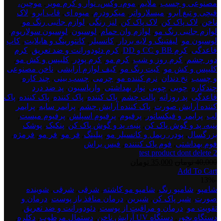
مصنوعی و چسب
,
ملایم
,
موم، وکس، نوار و کرم موبر
,
موچین،
قیچی و تیغ ابرو
,
میسلارواتر
,
میکرودرم
,
میوه ای
,
قاب ابرو
,
لاک
ناخن
,
لاک پاک کن
,
لاک پاک کن
,
لنز رنگی
,
لوازم جانبی رنگ مو
,
لوازم جانبی رنگ مو
,
لوازم وان حمام
,
لوسیون
,
لوسیون سولاریوم
,
لوسیون مو
,
لیفتینگ و لایه بردار
,
کانسیلر
,
کانتورینگ و هایلایت
,
کاپ
قاعدگی
,
کرم BB و CC و DD
,
کرم دئودورانت و ضد تعریق
,
کرم
دور چشم
,
کرم روز و شب
,
کرم مو
,
کرم پودر
,
کلیپس و کش مو
,
کلیپس و کش مو
,
کیت رنگ مو
,
کیف لوازم آرایشی
,
ناخن مصنوعی
و چسب
,
نخ دندان
,
نرم کننده مو
,
چرمی
,
چسب بینی
,
چند کاره
,
چندکاره
,
چوبی
,
چوبی
,
نوار بهداشتی
,
واریاسیون
,
پد ضد درد
قاعدگی
,
پد روزانه
,
پالت چشم
,
پاک کننده
,
پاک کننده
,
پاک کننده
,
پاک
کننده آرایش صورت
,
پاک کننده آرایش چشم
,
پرایمر سایه
,
پرایمر
لب
,
پرایمر و فیکساتور
,
پرفیوم
,
پرفیوم اسپلش
,
پرفیوم میست
,
پنبه، پد و گوش پاک کن
,
پنبه، پد و گوش پاک کن
,
پنکیک
,
پوشک
بزرگسال
,
پودر، ریمل و کانسیلر مو
,
پیلینگ
,
فر مو
,
فر مو
,
فرمژه
,
فوم بهداشتی
,
فوم پاک کنننده
,
فیس براش
test product dont delete 2
قیمت
قیمت
40,000
تومان
35,000
تومان
Add To Cart
اصلی:
فعلی:
test
-13%
40,000 تومان
35,000 تومان.
product
شامپو
,
شامپو رنگ
,
شامپو مو کاشته
,
شرقی
,
شرقی
,
شوینده
بود.
dont
صورت
,
شیر پاک کن
,
شیرین
,
درمان منافذ باز پوست
,
درمان و
delete
تقویت مو
,
درمان و مراقبت از پوست
,
دئودورانت و ضد تعریق
,
3
دستگاه بخور
,
دستگاه UV آرایش ناخن
,
دستمال مرطوب
,
دکلره
,