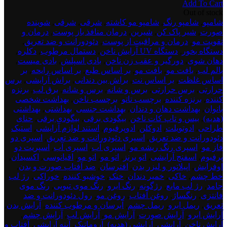
Add To Cart
اصلی:
فعلی:
test
Out of stock
150,000 تومان
130,000 تومان.
product
شامپو
,
شامپو رنگ
,
شامپو مو کاشته
,
شرقی
,
شرقی
,
شوینده
بود.
dont
صورت
,
شیر پاک کن
,
شیرین
,
درمان منافذ باز پوست
,
درمان و
delete
تقویت مو
,
درمان و مراقبت از پوست
,
دئودورانت و ضد تعریق
,
4
دستگاه بخور
,
دستگاه UV آرایش ناخن
,
دستمال مرطوب
,
دکلره
,
دهان شوی
,
دورگیر و عقب زن ناخن
,
بادی اسپلش
,
بادی میست
,
بالم لب
,
بافت مو
,
بافت مو
,
بر اساس طبع
,
بر اساس رایحه
,
بر
اساس غلظت
,
بر اساس نت
,
براش بین دندانی
,
براش آرایشی
,
برس
حرارتی
,
برس حرارتی
,
برس و شانه
,
برس و شانه
,
برق لب
,
برنزه
کننده
,
برنزه کننده
,
برچسب تاتو
,
برچسب ناخن
,
بهداشت شخصی
بانوان
,
بهداشت دهان و دندان
,
بهداشت جنسی
,
بهداشتی
,
بهداشتی
(هدیه)
,
بیس و تاپ کات ناخن
,
بیگودی برقی
,
بیگودی برقی
,
حنای
طراحی
,
ادوتویلت
,
ادوکلن
,
ادوپرفیوم
,
استند لوازم آرایشی
,
استیک
دئودورانت و ضد تعریق
,
اسپری دئودورانت و ضد تعریق
,
اسپری دو
فاز مو
,
اسپری رنگ ریشه مو
,
اسپری آب
,
اسپری آب
,
اسپریت دو
پرفیوم
,
اسفنج آرایشی
,
اتو برنز
,
اتو مو
,
اتو مو
,
اقیانوسی
,
اکسیدان
,
اوفرایش
,
اپیلاتور و لیزر بدن
,
افترسان
,
ضد آفتاب صورت و بدن
,
خط چشم
,
خاکی
,
خمیر دندان
,
خنک
,
خوشبو کننده
,
خوراکی
,
رژ لب
جامد
,
رژ لب مایع
,
رژگونه
,
رنگ ابرو
,
رنگ موی تیوپی
,
رنگ موی
فانتزی
,
رنگساژ
,
روغن آفتاب
,
روغن مو
,
رول دئودورانت و ضد
تعریق
,
ریمل ابرو
,
ریمل چشم
,
آبرسان و مرطوب کننده
,
آرایش بدن
,
آرایش ابرو
,
آرایش صورت
,
آرایش مو
,
آرایش لب
,
آرایش چشم
,
آرایش ناخن
,
آرایشی
,
آرایشی (هدیه)
,
آروماتیک
,
آینه آرایشی
,
آفتاب و