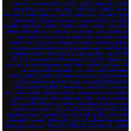
جامد
,
رژ لب مایع
,
رژگونه
,
رنگ ابرو
,
رنگ موی تیوپی
,
رنگ موی
فانتزی
,
رنگساژ
,
روغن آفتاب
,
روغن مو
,
رول دئودورانت و ضد
تعریق
,
ریمل ابرو
,
ریمل چشم
,
آبرسان و مرطوب کننده
,
آرایش بدن
,
آرایش ابرو
,
آرایش صورت
,
آرایش مو
,
آرایش لب
,
آرایش چشم
,
آرایش ناخن
,
آرایشی
,
آرایشی (هدیه)
,
آروماتیک
,
آینه آرایشی
,
آفتاب و
برنزه کننده
,
عطر
,
عطر(هدیه)
,
زبان شوی
,
زیور آلات هدیه
,
سشوار
,
سشوار
,
سایه ابرو
,
سایه چشم
,
سرم مو
,
سرم و روغن
,
ست
مانیکـور و پدیکـور
,
سوهان پا
,
سوهـان و بافـر ناخن
,
تازه
,
تامپون
,
تراش آرایشی
,
تقویت کننده مژه و ابرو
,
تقویت کننده مژه و ابرو
,
تلخ
,
تند
,
تونر
,
تونیک مو
,
تیغ، ژل و فوم اصلاح
,
صابون و شامپو بدن
,
ژل بهداشتی
,
ژل ابرو
,
ژل، موس، واکس و اسپری مو
,
گرم
,
گلی
,
گلی
,
مداد ابرو
,
مداد لب
,
مداد چشم
,
محصولات جانبی و برقی بدن
,
محصولات جانبی و برقی بدن
,
محصولات جانبی و برقی مو
,
محصولات جانبی و برقی مو
,
محصولات ویتامین C
,
ماشین اصلاح
,
ماشین اصلاح گوش، بینی و ابرو
,
ماسک مو
,
ماسک و اسکراب
,
ماژیک ابرو
,
ماژیک لب
,
مراقبت بعد از اصلاح
,
مراقبت از ناخن
,
مراقبت مو
,
مراقبت پوست
,
مرکبات
,
مسواک
,
مسواک برقی
,
مژه
مصنوعی و چسب
,
ملایم
,
موم، وکس، نوار و کرم موبر
,
موچین،
قیچی و تیغ ابرو
,
میسلارواتر
,
میکرودرم
,
میوه ای
,
قاب ابرو
,
لاک
ناخن
,
لاک پاک کن
,
لاک پاک کن
,
لنز رنگی
,
لوازم جانبی رنگ مو
,
لوازم جانبی رنگ مو
,
لوازم وان حمام
,
لوسیون
,
لوسیون سولاریوم
,
لوسیون مو
,
لیفتینگ و لایه بردار
,
کارت هدیه
,
کانسیلر
,
کانتورینگ و
هایلایت
,
کاپ قاعدگی
,
کرم BB و CC و DD
,
کرم دئودورانت و ضد
تعریق
,
کرم دور چشم
,
کرم روز و شب
,
کرم مو
,
کرم پودر
,
کلیپس و