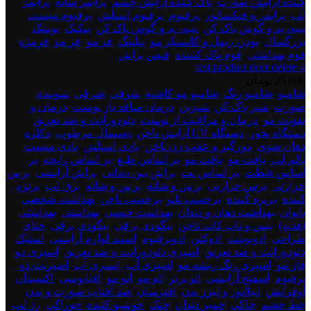
کننده آرایش صورت
,
پاک کننده آرایش چشم
,
پرایمر سایه
,
پرایمر
لب
,
پرایمر و فیکساتور
,
پرفیوم
,
پرفیوم اسپلش
,
پرفیوم میست
,
پنبه، پد و گوش پاک کن
,
پنبه، پد و گوش پاک کن
,
پنکیک
,
پوشک
بزرگسال
,
پودر، ریمل و کانسیلر مو
,
پیلینگ
,
فر مو
,
فر مو
,
فرمژه
,
فوم بهداشتی
,
فوم پاک کنننده
,
فیس براش
test product dont delete 4
25,000
تومان
test
شامپو
,
شامپو رنگ
,
شامپو مو کاشته
,
شرقی
,
شرقی
,
شوینده
product
صورت
,
شیر پاک کن
,
شیرین
,
درمان منافذ باز پوست
,
درمان و
dont
تقویت مو
,
درمان و مراقبت از پوست
,
دئودورانت و ضد تعریق
,
deletee
دستگاه بخور
,
دستگاه UV آرایش ناخن
,
دستمال مرطوب
,
دکلره
,
5
دهان شوی
,
دورگیر و عقب زن ناخن
,
بادی اسپلش
,
بادی میست
,
بالم لب
,
بافت مو
,
بافت مو
,
بر اساس طبع
,
بر اساس رایحه
,
بر
اساس غلظت
,
بر اساس نت
,
براش بین دندانی
,
براش آرایشی
,
برس
حرارتی
,
برس حرارتی
,
برس و شانه
,
برس و شانه
,
برق لب
,
برنزه
کننده
,
برنزه کننده
,
برچسب تاتو
,
برچسب ناخن
,
بهداشت شخصی
بانوان
,
بهداشت دهان و دندان
,
بهداشت جنسی
,
بهداشتی
,
بهداشتی
(هدیه)
,
بیس و تاپ کات ناخن
,
بیگودی برقی
,
بیگودی برقی
,
حنای
طراحی
,
ادوتویلت
,
ادوکلن
,
ادوپرفیوم
,
استند لوازم آرایشی
,
استیک
دئودورانت و ضد تعریق
,
اسپری دئودورانت و ضد تعریق
,
اسپری دو
فاز مو
,
اسپری رنگ ریشه مو
,
اسپری آب
,
اسپری آب
,
اسپریت دو
پرفیوم
,
اسفنج آرایشی
,
اتو برنز
,
اتو مو
,
اتو مو
,
اقیانوسی
,
اکسیدان
,
اوفرایش
,
اپیلاتور و لیزر بدن
,
افترسان
,
ضد آفتاب صورت و بدن
,
خط چشم
,
خاکی
,
خمیر دندان
,
خنک
,
خوشبو کننده
,
خوراکی
,
رژ لب