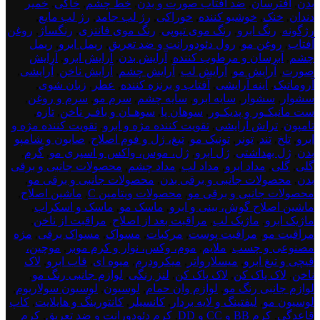
بدن
,
افترسان
,
ضد آفتاب صورت و بدن
,
خط چشم
,
خاکی
,
خمیر
دندان
,
خنک
,
خوشبو کننده
,
خوراکی
,
رژ لب جامد
,
رژ لب مایع
,
رژگونه
,
رنگ ابرو
,
رنگ موی تیوپی
,
رنگ موی فانتزی
,
رنگساژ
,
روغن
آفتاب
,
روغن مو
,
رول دئودورانت و ضد تعریق
,
ریمل ابرو
,
ریمل
چشم
,
آبرسان و مرطوب کننده
,
آرایش بدن
,
آرایش ابرو
,
آرایش
صورت
,
آرایش مو
,
آرایش لب
,
آرایش چشم
,
آرایش ناخن
,
آرایشی
,
آروماتیک
,
آینه آرایشی
,
آفتاب و برنزه کننده
,
عطر
,
زبان شوی
,
سشوار
,
سشوار
,
سایه ابرو
,
سایه چشم
,
سرم مو
,
سرم و روغن
,
ست مانیکـور و پدیکـور
,
سوهان پا
,
سوهـان و بافـر ناخن
,
تازه
,
تامپون
,
تراش آرایشی
,
تقویت کننده مژه و ابرو
,
تقویت کننده مژه و
ابرو
,
تلخ
,
تند
,
تونر
,
تونیک مو
,
تیغ، ژل و فوم اصلاح
,
صابون و شامپو
بدن
,
ژل بهداشتی
,
ژل ابرو
,
ژل، موس، واکس و اسپری مو
,
گرم
,
گلی
,
گلی
,
مداد ابرو
,
مداد لب
,
مداد چشم
,
محصولات جانبی و برقی
بدن
,
محصولات جانبی و برقی بدن
,
محصولات جانبی و برقی مو
,
محصولات جانبی و برقی مو
,
محصولات ویتامین C
,
ماشین اصلاح
,
ماشین اصلاح گوش، بینی و ابرو
,
ماسک مو
,
ماسک و اسکراب
,
ماژیک ابرو
,
ماژیک لب
,
مراقبت بعد از اصلاح
,
مراقبت از ناخن
,
مراقبت مو
,
مراقبت پوست
,
مرکبات
,
مسواک
,
مسواک برقی
,
مژه
مصنوعی و چسب
,
ملایم
,
موم، وکس، نوار و کرم موبر
,
موچین،
قیچی و تیغ ابرو
,
میسلارواتر
,
میکرودرم
,
میوه ای
,
قاب ابرو
,
لاک
ناخن
,
لاک پاک کن
,
لاک پاک کن
,
لنز رنگی
,
لوازم جانبی رنگ مو
,
لوازم جانبی رنگ مو
,
لوازم وان حمام
,
لوسیون
,
لوسیون سولاریوم
,
لوسیون مو
,
لیفتینگ و لایه بردار
,
کانسیلر
,
کانتورینگ و هایلایت
,
کاپ
قاعدگی
,
کرم BB و CC و DD
,
کرم دئودورانت و ضد تعریق
,
کرم