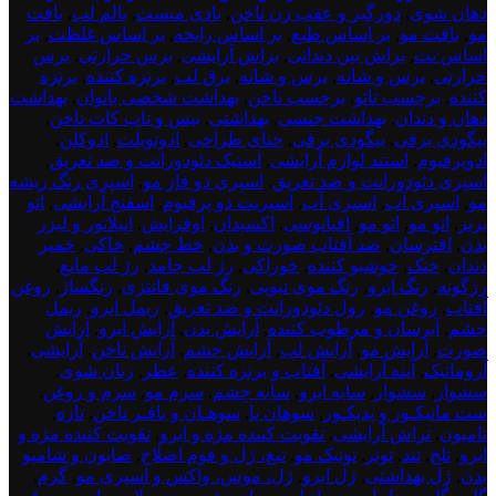
دهان شوی
,
دورگیر و عقب زن ناخن
,
بادی میست
,
بالم لب
,
بافت
مو
,
بافت مو
,
بر اساس طبع
,
بر اساس رایحه
,
بر اساس غلظت
,
بر
اساس نت
,
براش بین دندانی
,
براش آرایشی
,
برس حرارتی
,
برس
حرارتی
,
برس و شانه
,
برس و شانه
,
برق لب
,
برنزه کننده
,
برنزه
کننده
,
برچسب تاتو
,
برچسب ناخن
,
بهداشت شخصی بانوان
,
بهداشت
دهان و دندان
,
بهداشت جنسی
,
بهداشتی
,
بیس و تاپ کات ناخن
,
بیگودی برقی
,
بیگودی برقی
,
حنای طراحی
,
ادوتویلت
,
ادوکلن
,
ادوپرفیوم
,
استند لوازم آرایشی
,
استیک دئودورانت و ضد تعریق
,
اسپری دئودورانت و ضد تعریق
,
اسپری دو فاز مو
,
اسپری رنگ ریشه
مو
,
اسپری آب
,
اسپری آب
,
اسپریت دو پرفیوم
,
اسفنج آرایشی
,
اتو
برنز
,
اتو مو
,
اتو مو
,
اقیانوسی
,
اکسیدان
,
اوفرایش
,
اپیلاتور و لیزر
بدن
,
افترسان
,
ضد آفتاب صورت و بدن
,
خط چشم
,
خاکی
,
خمیر
دندان
,
خنک
,
خوشبو کننده
,
خوراکی
,
رژ لب جامد
,
رژ لب مایع
,
رژگونه
,
رنگ ابرو
,
رنگ موی تیوپی
,
رنگ موی فانتزی
,
رنگساژ
,
روغن
آفتاب
,
روغن مو
,
رول دئودورانت و ضد تعریق
,
ریمل ابرو
,
ریمل
چشم
,
آبرسان و مرطوب کننده
,
آرایش بدن
,
آرایش ابرو
,
آرایش
صورت
,
آرایش مو
,
آرایش لب
,
آرایش چشم
,
آرایش ناخن
,
آرایشی
,
آروماتیک
,
آینه آرایشی
,
آفتاب و برنزه کننده
,
عطر
,
زبان شوی
,
سشوار
,
سشوار
,
سایه ابرو
,
سایه چشم
,
سرم مو
,
سرم و روغن
,
ست مانیکـور و پدیکـور
,
سوهان پا
,
سوهـان و بافـر ناخن
,
تازه
,
تامپون
,
تراش آرایشی
,
تقویت کننده مژه و ابرو
,
تقویت کننده مژه و
ابرو
,
تلخ
,
تند
,
تونر
,
تونیک مو
,
تیغ، ژل و فوم اصلاح
,
صابون و شامپو
بدن
,
ژل بهداشتی
,
ژل ابرو
,
ژل، موس، واکس و اسپری مو
,
گرم
,