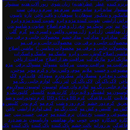
برنزه کننده
,
عطر
,
عطر(هدیه)
,
زبان شوی
,
زیور آلات هدیه
,
سشوار
,
سشوار
,
سایه ابرو
,
سایه چشم
,
سرم مو
,
سرم و روغن
,
ست
مانیکـور و پدیکـور
,
سوهان پا
,
سوهـان و بافـر ناخن
,
تازه
,
تامپون
,
تراش آرایشی
,
تقویت کننده مژه و ابرو
,
تقویت کننده مژه و ابرو
,
تلخ
,
تند
,
تونر
,
تونیک مو
,
تیغ، ژل و فوم اصلاح
,
صابون و شامپو بدن
,
ژل بهداشتی
,
ژل ابرو
,
ژل، موس، واکس و اسپری مو
,
گرم
,
گلی
,
گلی
,
مداد ابرو
,
مداد لب
,
مداد چشم
,
محصولات جانبی و برقی بدن
,
محصولات جانبی و برقی بدن
,
محصولات جانبی و برقی مو
,
محصولات جانبی و برقی مو
,
محصولات ویتامین C
,
ماشین اصلاح
,
ماشین اصلاح گوش، بینی و ابرو
,
ماسک مو
,
ماسک و اسکراب
,
ماژیک ابرو
,
ماژیک لب
,
مراقبت بعد از اصلاح
,
مراقبت از ناخن
,
مراقبت مو
,
مراقبت پوست
,
مرکبات
,
مسواک
,
مسواک برقی
,
مژه
مصنوعی و چسب
,
ملایم
,
موم، وکس، نوار و کرم موبر
,
موچین،
قیچی و تیغ ابرو
,
میسلارواتر
,
میکرودرم
,
میوه ای
,
قاب ابرو
,
لاک
ناخن
,
لاک پاک کن
,
لاک پاک کن
,
لنز رنگی
,
لوازم جانبی رنگ مو
,
لوازم جانبی رنگ مو
,
لوازم وان حمام
,
لوسیون
,
لوسیون سولاریوم
,
لوسیون مو
,
لیفتینگ و لایه بردار
,
کارت هدیه
,
کانسیلر
,
کانتورینگ و
هایلایت
,
کاپ قاعدگی
,
کرم BB و CC و DD
,
کرم دئودورانت و ضد
تعریق
,
کرم دور چشم
,
کرم روز و شب
,
کرم مو
,
کرم پودر
,
کلیپس و
کش مو
,
کلیپس و کش مو
,
کیت رنگ مو
,
کیف لوازم آرایشی
,
ناخن
مصنوعی و چسب
,
نخ دندان
,
نرم کننده مو
,
چرمی
,
چسب بینی
,
چند
کاره
,
چندکاره
,
چوبی
,
چوبی
,
نوار بهداشتی
,
واریاسیون
,
پد ضد درد
قاعدگی
,
پد روزانه
,
پالت چشم
,
پاک کننده
,
پاک کننده
,
پاک کننده
,
پاک