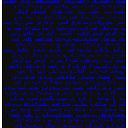
کننده
,
برچسب تاتو
,
برچسب ناخن
,
بهداشت شخصی بانوان
,
بهداشت
دهان و دندان
,
بهداشت جنسی
,
بهداشتی
,
بیس و تاپ کات ناخن
,
بیگودی برقی
,
بیگودی برقی
,
حنای طراحی
,
ادوتویلت
,
ادوکلن
,
ادوپرفیوم
,
استند لوازم آرایشی
,
استیک دئودورانت و ضد تعریق
,
اسپری دئودورانت و ضد تعریق
,
اسپری دو فاز مو
,
اسپری رنگ ریشه
مو
,
اسپری آب
,
اسپری آب
,
اسپریت دو پرفیوم
,
اسفنج آرایشی
,
اتو
برنز
,
اتو مو
,
اتو مو
,
اقیانوسی
,
اکسیدان
,
اوفرایش
,
اپیلاتور و لیزر
بدن
,
افترسان
,
ضد آفتاب صورت و بدن
,
خط چشم
,
خاکی
,
خمیر
دندان
,
خنک
,
خوشبو کننده
,
خوراکی
,
رژ لب جامد
,
رژ لب مایع
,
رژگونه
,
رنگ ابرو
,
رنگ موی تیوپی
,
رنگ موی فانتزی
,
رنگساژ
,
روغن
آفتاب
,
روغن مو
,
رول دئودورانت و ضد تعریق
,
ریمل ابرو
,
ریمل
چشم
,
آبرسان و مرطوب کننده
,
آرایش بدن
,
آرایش ابرو
,
آرایش
صورت
,
آرایش مو
,
آرایش لب
,
آرایش چشم
,
آرایش ناخن
,
آرایشی
,
آروماتیک
,
آینه آرایشی
,
آفتاب و برنزه کننده
,
عطر
,
زبان شوی
,
سشوار
,
سشوار
,
سایه ابرو
,
سایه چشم
,
سرم مو
,
سرم و روغن
,
ست مانیکـور و پدیکـور
,
سوهان پا
,
سوهـان و بافـر ناخن
,
تازه
,
تامپون
,
تراش آرایشی
,
تقویت کننده مژه و ابرو
,
تقویت کننده مژه و
ابرو
,
تلخ
,
تند
,
تونر
,
تونیک مو
,
تیغ، ژل و فوم اصلاح
,
صابون و شامپو
بدن
,
ژل بهداشتی
,
ژل ابرو
,
ژل، موس، واکس و اسپری مو
,
گرم
,
گلی
,
گلی
,
مداد ابرو
,
مداد لب
,
مداد چشم
,
محصولات جانبی و برقی
بدن
,
محصولات جانبی و برقی بدن
,
محصولات جانبی و برقی مو
,
محصولات جانبی و برقی مو
,
محصولات ویتامین C
,
ماشین اصلاح
,
ماشین اصلاح گوش، بینی و ابرو
,
ماسک مو
,
ماسک و اسکراب
,
ماژیک ابرو
,
ماژیک لب
,
مراقبت بعد از اصلاح
,
مراقبت از ناخن
,