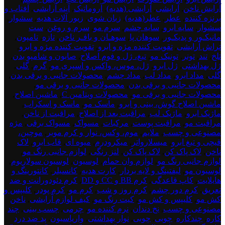
آرایش ناخن
,
آرایشی
,
آرایشی (هدیه)
,
آروماتیک
,
آینه آرایشی
,
آفتاب و
برنزه کننده
,
عطر
,
عطر(هدیه)
,
زبان شوی
,
زیور آلات هدیه
,
سشوار
,
سشوار
,
سایه ابرو
,
سایه چشم
,
سرم مو
,
سرم و روغن
,
ست
مانیکـور و پدیکـور
,
سوهان پا
,
سوهـان و بافـر ناخن
,
تازه
,
تامپون
,
تراش آرایشی
,
تقویت کننده مژه و ابرو
,
تقویت کننده مژه و ابرو
,
تلخ
,
تند
,
تونر
,
تونیک مو
,
تیغ، ژل و فوم اصلاح
,
صابون و شامپو بدن
,
ژل بهداشتی
,
ژل ابرو
,
ژل، موس، واکس و اسپری مو
,
گرم
,
گلی
,
گلی
,
مداد ابرو
,
مداد لب
,
مداد چشم
,
محصولات جانبی و برقی بدن
,
محصولات جانبی و برقی بدن
,
محصولات جانبی و برقی مو
,
محصولات جانبی و برقی مو
,
محصولات ویتامین C
,
ماشین اصلاح
,
ماشین اصلاح گوش، بینی و ابرو
,
ماسک مو
,
ماسک و اسکراب
,
ماژیک ابرو
,
ماژیک لب
,
مراقبت بعد از اصلاح
,
مراقبت از ناخن
,
مراقبت مو
,
مراقبت پوست
,
مرکبات
,
مسواک
,
مسواک برقی
,
مژه
مصنوعی و چسب
,
ملایم
,
موم، وکس، نوار و کرم موبر
,
موچین،
قیچی و تیغ ابرو
,
میسلارواتر
,
میکرودرم
,
میوه ای
,
قاب ابرو
,
لاک
ناخن
,
لاک پاک کن
,
لاک پاک کن
,
لنز رنگی
,
لوازم جانبی رنگ مو
,
لوازم جانبی رنگ مو
,
لوازم وان حمام
,
لوسیون
,
لوسیون سولاریوم
,
لوسیون مو
,
لیفتینگ و لایه بردار
,
کارت هدیه
,
کانسیلر
,
کانتورینگ و
هایلایت
,
کاپ قاعدگی
,
کرم BB و CC و DD
,
کرم دئودورانت و ضد
تعریق
,
کرم دور چشم
,
کرم روز و شب
,
کرم مو
,
کرم پودر
,
کلیپس و
کش مو
,
کلیپس و کش مو
,
کیت رنگ مو
,
کیف لوازم آرایشی
,
ناخن
مصنوعی و چسب
,
نخ دندان
,
نرم کننده مو
,
چرمی
,
چسب بینی
,
چند
کاره
,
چندکاره
,
چوبی
,
چوبی
,
نوار بهداشتی
,
واریاسیون
,
پد ضد درد