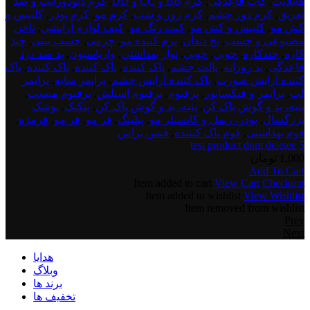
هایلایت
,
کاپ قاعدگی
,
کرم BB و CC و DD
,
کرم دئودورانت و ضد
تعریق
,
کرم دور چشم
,
کرم روز و شب
,
کرم مو
,
کرم پودر
,
کلیپس و
کش مو
,
کلیپس و کش مو
,
کیت رنگ مو
,
کیف لوازم آرایشی
,
ناخن
مصنوعی و چسب
,
نخ دندان
,
نرم کننده مو
,
چرمی
,
چسب بینی
,
چند
کاره
,
چندکاره
,
چوبی
,
چوبی
,
نوار بهداشتی
,
واریاسیون
,
پد ضد درد
قاعدگی
,
پد روزانه
,
پالت چشم
,
پاک کننده
,
پاک کننده
,
پاک کننده
,
پاک
کننده آرایش صورت
,
پاک کننده آرایش چشم
,
پرایمر سایه
,
پرایمر
لب
,
پرایمر و فیکساتور
,
پرفیوم
,
پرفیوم اسپلش
,
پرفیوم میست
,
پنبه، پد و گوش پاک کن
,
پنبه، پد و گوش پاک کن
,
پنکیک
,
پوشک
بزرگسال
,
پودر، ریمل و کانسیلر مو
,
پیلینگ
,
فر مو
,
فر مو
,
فرمژه
,
فوم بهداشتی
,
فوم پاک کنننده
,
فیس براش
test product dont deletee 5
1,000
تومان
Add To Cart
Item added to cart
View Cart
Checkout
Item added to wishlist
View Wishlist
Item removed from wishlist
Prev
Next
هدایا
وبلاگ
برند ها
تخفیف ها