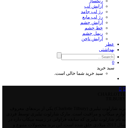
رنگساژ
آرایش لب
رژ لب جامد
رژ لب مایع
آرایش چشم
خط چشم
ریمل چشم
آرایش ناخن
عطر
بهداشتی
0
سبد خرید
سبد خرید شما خالی است.


CHARLOTTE
TILBURY
برند شارلوت تیلبری (Charlotte Tilbury) یکی از برندهای معروف
لوازم میکاپ و مراقبت است. مارک شارلوت تیلبری توسط فردی
به نام شارلوت تیلبری که سابقه فراوانی در زمینه میکاپ دارد در
سال 2013 میلادی خلق شده است. این برند محصولات متنوع و