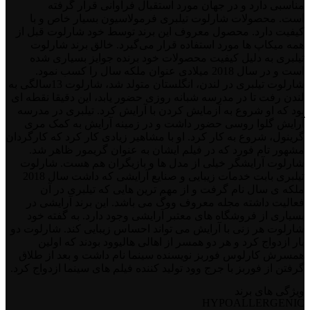
مناسبی دارد و در جهان مورد استقبال فراوانی قرار گرفته
است. محصولات شارلوت تیلبری فرمولاسیون بسیار خاص و با
کیفیت دارد. محصول معروف این برند توسط خود شارلوت قبل از
همه میکاپ ها مورد استفاده قرار می‌گیرد. خالق برند شارلوت
تیلبری به دلیل کیفیت محصولات خود برنده جوایز بسیاری شده
است و در سال 2018 میلادی عنوان ملکه سال را کسب نمود.
شارلوت تیلبری در لندن، انگلستان متولد شد، شارلوت 13سالگی به
لندن رفت تا در مدرسه شبانه روزی حضور یابد، این دقیقا نقطه ای
بود که او شروع به آزمایش کردن با آرایش کرد. تیلبری در مدرسه
آرایش گلوا روسی حضور داشت و در زمینه آرایش به کمک مری
گرینول، شروع به کار کرد. او با مشاهیر زیادی کار کرد که کارگردان
مشهور تام فورد که در فیلم ایشان به عنوان گریمور ظاهر شد.
شارلوت آرایشگر خیلی از مدل ها و بازیگران هم هست. شارلوت
تیلبری بابت خدمات زیبایی و صنایع آرایشی که داشت سال 2018
ملکه ی سال نام گرفت و از مهم ترین هایی که تیلبری در آن
فعالیت داشته مجله معروف ووگ می باشد. این برند آرایشی در
بسیاری از فروشگاه های معتبر آرایشی وجود دارد. به گفته خود
شارلوت هر زنی با آرایش می تواند احساس زیبایی کند. شارلوت دو
بار ازدواج کرد و هر دو همسر از اهالی هالیوود بودند که اولین
همسرش کارلوس فوربز نویسنده سینما نام داشت و بعد از طلاق
گرفتن از فوربز با جرج وود تولید کننده فیلم های سینما ازدواج کرد.
ویژگی های برند
HYPOALLERGENIC