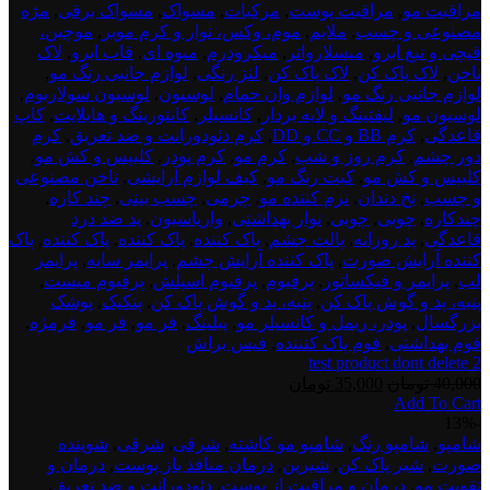
مراقبت مو
,
مراقبت پوست
,
مرکبات
,
مسواک
,
مسواک برقی
,
مژه
مصنوعی و چسب
,
ملایم
,
موم، وکس، نوار و کرم موبر
,
موچین،
قیچی و تیغ ابرو
,
میسلارواتر
,
میکرودرم
,
میوه ای
,
قاب ابرو
,
لاک
ناخن
,
لاک پاک کن
,
لاک پاک کن
,
لنز رنگی
,
لوازم جانبی رنگ مو
,
لوازم جانبی رنگ مو
,
لوازم وان حمام
,
لوسیون
,
لوسیون سولاریوم
,
لوسیون مو
,
لیفتینگ و لایه بردار
,
کانسیلر
,
کانتورینگ و هایلایت
,
کاپ
قاعدگی
,
کرم BB و CC و DD
,
کرم دئودورانت و ضد تعریق
,
کرم
دور چشم
,
کرم روز و شب
,
کرم مو
,
کرم پودر
,
کلیپس و کش مو
,
کلیپس و کش مو
,
کیت رنگ مو
,
کیف لوازم آرایشی
,
ناخن مصنوعی
و چسب
,
نخ دندان
,
نرم کننده مو
,
چرمی
,
چسب بینی
,
چند کاره
,
چندکاره
,
چوبی
,
چوبی
,
نوار بهداشتی
,
واریاسیون
,
پد ضد درد
قاعدگی
,
پد روزانه
,
پالت چشم
,
پاک کننده
,
پاک کننده
,
پاک کننده
,
پاک
کننده آرایش صورت
,
پاک کننده آرایش چشم
,
پرایمر سایه
,
پرایمر
لب
,
پرایمر و فیکساتور
,
پرفیوم
,
پرفیوم اسپلش
,
پرفیوم میست
,
پنبه، پد و گوش پاک کن
,
پنبه، پد و گوش پاک کن
,
پنکیک
,
پوشک
بزرگسال
,
پودر، ریمل و کانسیلر مو
,
پیلینگ
,
فر مو
,
فر مو
,
فرمژه
,
فوم بهداشتی
,
فوم پاک کنننده
,
فیس براش
test product dont delete 2
قیمت
قیمت
40,000
تومان
35,000
تومان
Add To Cart
اصلی:
فعلی:
test
-13%
40,000 تومان
35,000 تومان.
product
شامپو
,
شامپو رنگ
,
شامپو مو کاشته
,
شرقی
,
شرقی
,
شوینده
بود.
dont
صورت
,
شیر پاک کن
,
شیرین
,
درمان منافذ باز پوست
,
درمان و
delete
تقویت مو
,
درمان و مراقبت از پوست
,
دئودورانت و ضد تعریق
,