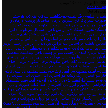
قیمت
قیمت
150,000
تومان
130,000
تومان
Add To Cart
اصلی:
فعلی:
test
Out of stock
150,000 تومان
130,000 تومان.
product
شامپو
,
شامپو رنگ
,
شامپو مو کاشته
,
شرقی
,
شرقی
,
شوینده
بود.
dont
صورت
,
شیر پاک کن
,
شیرین
,
درمان منافذ باز پوست
,
درمان و
delete
تقویت مو
,
درمان و مراقبت از پوست
,
دئودورانت و ضد تعریق
,
4
دستگاه بخور
,
دستگاه UV آرایش ناخن
,
دستمال مرطوب
,
دکلره
,
دهان شوی
,
دورگیر و عقب زن ناخن
,
بادی اسپلش
,
بادی میست
,
بالم لب
,
بافت مو
,
بافت مو
,
بر اساس طبع
,
بر اساس رایحه
,
بر
اساس غلظت
,
بر اساس نت
,
براش بین دندانی
,
براش آرایشی
,
برس
حرارتی
,
برس حرارتی
,
برس و شانه
,
برس و شانه
,
برق لب
,
برنزه
کننده
,
برنزه کننده
,
برچسب تاتو
,
برچسب ناخن
,
بهداشت شخصی
بانوان
,
بهداشت دهان و دندان
,
بهداشت جنسی
,
بهداشتی
,
بهداشتی
(هدیه)
,
بیس و تاپ کات ناخن
,
بیگودی برقی
,
بیگودی برقی
,
حنای
طراحی
,
ادوتویلت
,
ادوکلن
,
ادوپرفیوم
,
استند لوازم آرایشی
,
استیک
دئودورانت و ضد تعریق
,
اسپری دئودورانت و ضد تعریق
,
اسپری دو
فاز مو
,
اسپری رنگ ریشه مو
,
اسپری آب
,
اسپری آب
,
اسپریت دو
پرفیوم
,
اسفنج آرایشی
,
اتو برنز
,
اتو مو
,
اتو مو
,
اقیانوسی
,
اکسیدان
,
اوفرایش
,
اپیلاتور و لیزر بدن
,
افترسان
,
ضد آفتاب صورت و بدن
,
خط چشم
,
خاکی
,
خمیر دندان
,
خنک
,
خوشبو کننده
,
خوراکی
,
رژ لب
جامد
,
رژ لب مایع
,
رژگونه
,
رنگ ابرو
,
رنگ موی تیوپی
,
رنگ موی
فانتزی
,
رنگساژ
,
روغن آفتاب
,
روغن مو
,
رول دئودورانت و ضد
تعریق
,
ریمل ابرو
,
ریمل چشم
,
آبرسان و مرطوب کننده
,
آرایش بدن
,
آرایش ابرو
,
آرایش صورت
,
آرایش مو
,
آرایش لب
,
آرایش چشم
,