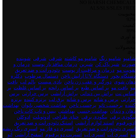
NO HARSH CHEMICALS
ALS/SLS/SLES FREE
محبوبیت
92%
کیفیت
89%
نو آوری
86%
محصولات
test
-4%
product
شامپو
,
شامپو رنگ
,
شامپو مو کاشته
,
شرقی
,
شرقی
,
شوینده
dont
صورت
,
شیر پاک کن
,
شیرین
,
درمان منافذ باز پوست
,
درمان و
delete
تقویت مو
,
درمان و مراقبت از پوست
,
دئودورانت و ضد تعریق
,
1
دستگاه بخور
,
دستگاه UV آرایش ناخن
,
دستمال مرطوب
,
دکلره
,
دهان شوی
,
دورگیر و عقب زن ناخن
,
بادی میست
,
بالم لب
,
بافت
مو
,
بافت مو
,
بر اساس طبع
,
بر اساس رایحه
,
بر اساس غلظت
,
بر
اساس نت
,
براش بین دندانی
,
براش آرایشی
,
برس حرارتی
,
برس
حرارتی
,
برس و شانه
,
برس و شانه
,
برق لب
,
برنزه کننده
,
برنزه
کننده
,
برچسب تاتو
,
برچسب ناخن
,
بهداشت شخصی بانوان
,
بهداشت
دهان و دندان
,
بهداشت جنسی
,
بهداشتی
,
بیس و تاپ کات ناخن
,
بیگودی برقی
,
بیگودی برقی
,
حنای طراحی
,
ادوتویلت
,
ادوکلن
,
ادوپرفیوم
,
استند لوازم آرایشی
,
استیک دئودورانت و ضد تعریق
,
اسپری دئودورانت و ضد تعریق
,
اسپری دو فاز مو
,
اسپری رنگ ریشه
مو
,
اسپری آب
,
اسپری آب
,
اسپریت دو پرفیوم
,
اسفنج آرایشی
,
اتو