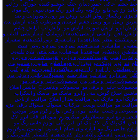
خط چشم
,
خاکی
,
خمیر دندان
,
خنک
,
خوشبو کننده
,
خوراکی
,
رژ لب
جامد
,
رژ لب مایع
,
رژگونه
,
رنگ ابرو
,
رنگ موی تیوپی
,
رنگ موی
فانتزی
,
رنگساژ
,
روغن آفتاب
,
روغن مو
,
رول دئودورانت و ضد
تعریق
,
ریمل ابرو
,
ریمل چشم
,
آبرسان و مرطوب کننده
,
آرایش بدن
,
آرایش ابرو
,
آرایش صورت
,
آرایش مو
,
آرایش لب
,
آرایش چشم
,
آرایش ناخن
,
آرایشی
,
آرایشی (هدیه)
,
آروماتیک
,
آینه آرایشی
,
آفتاب و
برنزه کننده
,
عطر
,
عطر(هدیه)
,
زبان شوی
,
زیور آلات هدیه
,
سشوار
,
سشوار
,
سایه ابرو
,
سایه چشم
,
سرم مو
,
سرم و روغن
,
ست
مانیکـور و پدیکـور
,
سوهان پا
,
سوهـان و بافـر ناخن
,
تازه
,
تامپون
,
تراش آرایشی
,
تقویت کننده مژه و ابرو
,
تقویت کننده مژه و ابرو
,
تلخ
,
تند
,
تونر
,
تونیک مو
,
تیغ، ژل و فوم اصلاح
,
صابون و شامپو بدن
,
ژل بهداشتی
,
ژل ابرو
,
ژل، موس، واکس و اسپری مو
,
گرم
,
گلی
,
گلی
,
مداد ابرو
,
مداد لب
,
مداد چشم
,
محصولات جانبی و برقی بدن
,
محصولات جانبی و برقی بدن
,
محصولات جانبی و برقی مو
,
محصولات جانبی و برقی مو
,
محصولات ویتامین C
,
ماشین اصلاح
,
ماشین اصلاح گوش، بینی و ابرو
,
ماسک مو
,
ماسک و اسکراب
,
ماژیک ابرو
,
ماژیک لب
,
مراقبت بعد از اصلاح
,
مراقبت از ناخن
,
مراقبت مو
,
مراقبت پوست
,
مرکبات
,
مسواک
,
مسواک برقی
,
مژه
مصنوعی و چسب
,
ملایم
,
موم، وکس، نوار و کرم موبر
,
موچین،
قیچی و تیغ ابرو
,
میسلارواتر
,
میکرودرم
,
میوه ای
,
قاب ابرو
,
لاک
ناخن
,
لاک پاک کن
,
لاک پاک کن
,
لنز رنگی
,
لوازم جانبی رنگ مو
,
لوازم جانبی رنگ مو
,
لوازم وان حمام
,
لوسیون
,
لوسیون سولاریوم
,
لوسیون مو
,
لیفتینگ و لایه بردار
,
کارت هدیه
,
کانسیلر
,
کانتورینگ و