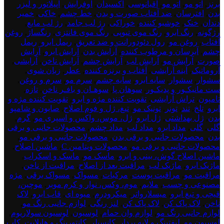
برنز
,
اتو مو
,
اتو مو
,
اقیانوسی
,
اکسیدان
,
اوفرایش
,
اپیلاتور و لیزر
بدن
,
افترسان
,
ضد آفتاب صورت و بدن
,
خط چشم
,
خاکی
,
خمیر
دندان
,
خنک
,
خوشبو کننده
,
خوراکی
,
رژ لب جامد
,
رژ لب مایع
,
رژگونه
,
رنگ ابرو
,
رنگ موی تیوپی
,
رنگ موی فانتزی
,
رنگساژ
,
روغن
آفتاب
,
روغن مو
,
رول دئودورانت و ضد تعریق
,
ریمل ابرو
,
ریمل
چشم
,
آبرسان و مرطوب کننده
,
آرایش بدن
,
آرایش ابرو
,
آرایش
صورت
,
آرایش مو
,
آرایش لب
,
آرایش چشم
,
آرایش ناخن
,
آرایشی
,
آروماتیک
,
آینه آرایشی
,
آفتاب و برنزه کننده
,
عطر
,
زبان شوی
,
سشوار
,
سشوار
,
سایه ابرو
,
سایه چشم
,
سرم مو
,
سرم و روغن
,
ست مانیکـور و پدیکـور
,
سوهان پا
,
سوهـان و بافـر ناخن
,
تازه
,
تامپون
,
تراش آرایشی
,
تقویت کننده مژه و ابرو
,
تقویت کننده مژه و
ابرو
,
تلخ
,
تند
,
تونر
,
تونیک مو
,
تیغ، ژل و فوم اصلاح
,
صابون و شامپو
بدن
,
ژل بهداشتی
,
ژل ابرو
,
ژل، موس، واکس و اسپری مو
,
گرم
,
گلی
,
گلی
,
مداد ابرو
,
مداد لب
,
مداد چشم
,
محصولات جانبی و برقی
بدن
,
محصولات جانبی و برقی بدن
,
محصولات جانبی و برقی مو
,
محصولات جانبی و برقی مو
,
محصولات ویتامین C
,
ماشین اصلاح
,
ماشین اصلاح گوش، بینی و ابرو
,
ماسک مو
,
ماسک و اسکراب
,
ماژیک ابرو
,
ماژیک لب
,
مراقبت بعد از اصلاح
,
مراقبت از ناخن
,
مراقبت مو
,
مراقبت پوست
,
مرکبات
,
مسواک
,
مسواک برقی
,
مژه
مصنوعی و چسب
,
ملایم
,
موم، وکس، نوار و کرم موبر
,
موچین،
قیچی و تیغ ابرو
,
میسلارواتر
,
میکرودرم
,
میوه ای
,
قاب ابرو
,
لاک
ناخن
,
لاک پاک کن
,
لاک پاک کن
,
لنز رنگی
,
لوازم جانبی رنگ مو
,
لوازم جانبی رنگ مو
,
لوازم وان حمام
,
لوسیون
,
لوسیون سولاریوم
,
لوسیون مو
,
لیفتینگ و لایه بردار
,
کانسیلر
,
کانتورینگ و هایلایت
,
کاپ