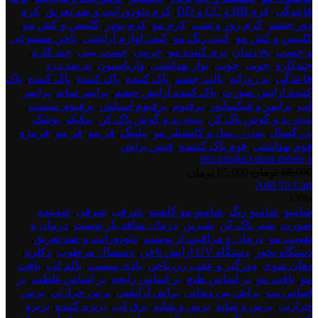
قاعدگی
,
کرم BB و CC و DD
,
کرم دئودورانت و ضد تعریق
,
کرم
دور چشم
,
کرم روز و شب
,
کرم مو
,
کرم پودر
,
کلیپس و کش مو
,
کلیپس و کش مو
,
کیت رنگ مو
,
کیف لوازم آرایشی
,
ناخن مصنوعی
و چسب
,
نخ دندان
,
نرم کننده مو
,
چرمی
,
چسب بینی
,
چند کاره
,
چندکاره
,
چوبی
,
چوبی
,
نوار بهداشتی
,
واریاسیون
,
پد ضد درد
قاعدگی
,
پد روزانه
,
پالت چشم
,
پاک کننده
,
پاک کننده
,
پاک کننده
,
پاک
کننده آرایش صورت
,
پاک کننده آرایش چشم
,
پرایمر سایه
,
پرایمر
لب
,
پرایمر و فیکساتور
,
پرفیوم
,
پرفیوم اسپلش
,
پرفیوم میست
,
پنبه، پد و گوش پاک کن
,
پنبه، پد و گوش پاک کن
,
پنکیک
,
پوشک
بزرگسال
,
پودر، ریمل و کانسیلر مو
,
پیلینگ
,
فر مو
,
فر مو
,
فرمژه
,
فوم بهداشتی
,
فوم پاک کنننده
,
فیس براش
test product dont delete 1
قیمت
قیمت
68,000
تومان
65,000
تومان
Add To Cart
اصلی:
فعلی:
test
-13%
68,000 تومان
65,000 تومان.
product
شامپو
,
شامپو رنگ
,
شامپو مو کاشته
,
شرقی
,
شرقی
,
شوینده
بود.
dont
صورت
,
شیر پاک کن
,
شیرین
,
درمان منافذ باز پوست
,
درمان و
delete
تقویت مو
,
درمان و مراقبت از پوست
,
دئودورانت و ضد تعریق
,
2
دستگاه بخور
,
دستگاه UV آرایش ناخن
,
دستمال مرطوب
,
دکلره
,
دهان شوی
,
دورگیر و عقب زن ناخن
,
بادی میست
,
بالم لب
,
بافت
مو
,
بافت مو
,
بر اساس طبع
,
بر اساس رایحه
,
بر اساس غلظت
,
بر
اساس نت
,
براش بین دندانی
,
براش آرایشی
,
برس حرارتی
,
برس
حرارتی
,
برس و شانه
,
برس و شانه
,
برق لب
,
برنزه کننده
,
برنزه