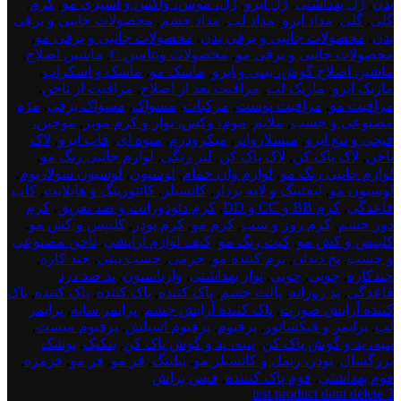
بدن
,
ژل بهداشتی
,
ژل ابرو
,
ژل، موس، واکس و اسپری مو
,
گرم
,
گلی
,
گلی
,
مداد ابرو
,
مداد لب
,
مداد چشم
,
محصولات جانبی و برقی
بدن
,
محصولات جانبی و برقی بدن
,
محصولات جانبی و برقی مو
,
محصولات جانبی و برقی مو
,
محصولات ویتامین C
,
ماشین اصلاح
,
ماشین اصلاح گوش، بینی و ابرو
,
ماسک مو
,
ماسک و اسکراب
,
ماژیک ابرو
,
ماژیک لب
,
مراقبت بعد از اصلاح
,
مراقبت از ناخن
,
مراقبت مو
,
مراقبت پوست
,
مرکبات
,
مسواک
,
مسواک برقی
,
مژه
مصنوعی و چسب
,
ملایم
,
موم، وکس، نوار و کرم موبر
,
موچین،
قیچی و تیغ ابرو
,
میسلارواتر
,
میکرودرم
,
میوه ای
,
قاب ابرو
,
لاک
ناخن
,
لاک پاک کن
,
لاک پاک کن
,
لنز رنگی
,
لوازم جانبی رنگ مو
,
لوازم جانبی رنگ مو
,
لوازم وان حمام
,
لوسیون
,
لوسیون سولاریوم
,
لوسیون مو
,
لیفتینگ و لایه بردار
,
کانسیلر
,
کانتورینگ و هایلایت
,
کاپ
قاعدگی
,
کرم BB و CC و DD
,
کرم دئودورانت و ضد تعریق
,
کرم
دور چشم
,
کرم روز و شب
,
کرم مو
,
کرم پودر
,
کلیپس و کش مو
,
کلیپس و کش مو
,
کیت رنگ مو
,
کیف لوازم آرایشی
,
ناخن مصنوعی
و چسب
,
نخ دندان
,
نرم کننده مو
,
چرمی
,
چسب بینی
,
چند کاره
,
چندکاره
,
چوبی
,
چوبی
,
نوار بهداشتی
,
واریاسیون
,
پد ضد درد
قاعدگی
,
پد روزانه
,
پالت چشم
,
پاک کننده
,
پاک کننده
,
پاک کننده
,
پاک
کننده آرایش صورت
,
پاک کننده آرایش چشم
,
پرایمر سایه
,
پرایمر
لب
,
پرایمر و فیکساتور
,
پرفیوم
,
پرفیوم اسپلش
,
پرفیوم میست
,
پنبه، پد و گوش پاک کن
,
پنبه، پد و گوش پاک کن
,
پنکیک
,
پوشک
بزرگسال
,
پودر، ریمل و کانسیلر مو
,
پیلینگ
,
فر مو
,
فر مو
,
فرمژه
,
فوم بهداشتی
,
فوم پاک کنننده
,
فیس براش
test product dont delete 3