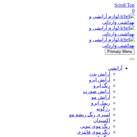
Scroll Top
0
Primary Menu
آرایشی
آرایش بدن
آرایش ابرو
رنگ ابرو
آرایش صورت
آرایش مو
ریمل ابرو
رژگونه
اسپری رنگ ریشه مو
اکسیدان
رنگ موی تیوپی
رنگ موی فانتزی